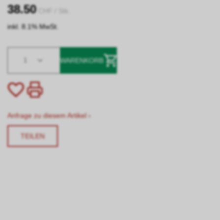
38.50
CHF
/ Stk.
inkl. 8.1% MwSt.
1
WARENKORB
Anfrage zu diesem Artikel ›
TEILEN