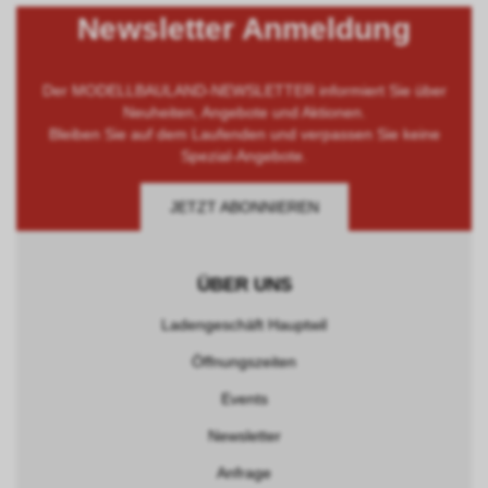
Newsletter Anmeldung
Der MODELLBAULAND-NEWSLETTER informiert Sie über
Neuheiten, Angebote und Aktionen.
Bleiben Sie auf dem Laufenden und verpassen Sie keine
Spezial-Angebote.
JETZT ABONNIEREN
ÜBER UNS
Ladengeschäft Hauptwil
Öffnungszeiten
Events
Newsletter
Anfrage