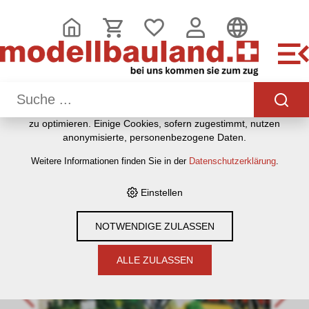
DIESE WEBSITE VERWENDET COOKIES
Wir nutzen auf unserer Website verschiedene Cookies:
Einige sind notwendig für den korrekten Betrieb der Website,
andere ermöglichen Ihnen mehr Funktionalitäten, und noch
andere helfen uns dabei, die Nutzenden besser zu
verstehen. Sie sind also eine Hilfe, unsere Leistungen stetig
zu optimieren. Einige Cookies, sofern zugestimmt, nutzen
HOME
›
E-SHOP
›
MODELLEISENBAHNEN
›
BAUMATERIAL &
anonymisierte, personenbezogene Daten.
ZUBEHÖR
›
FALLER
›
BAUSÄTZE HÄUSER, BAHNHÖFE,
Weitere Informationen finden Sie in der
Datenschutzerklärung
.
INDUSTRIE ETC
›
N 1:160
›
FALLER 222581 N STÜTZBOGEN-
BRÜCKE
Einstellen
NOTWENDIGE ZULASSEN
ALLE ZULASSEN