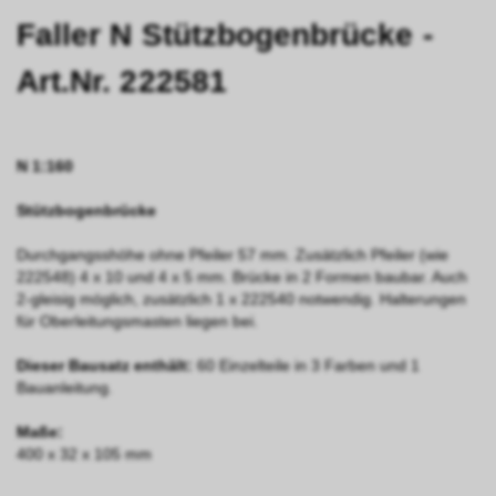
Faller N Stützbogenbrücke -
Art.Nr. 222581
N 1:160
Stützbogenbrücke
Durchgangsshöhe ohne Pfeiler 57 mm. Zusätzlich Pfeiler (wie
222548) 4 x 10 und 4 x 5 mm. Brücke in 2 Formen baubar. Auch
2-gleisig möglich, zusätzlich 1 x 222540 notwendig. Halterungen
für Oberleitungs­masten liegen bei.
Dieser Bausatz enthält:
60 Einzelteile in 3 Farben und 1
Bauanleitung.
Maße:
400 x 32 x 105 mm