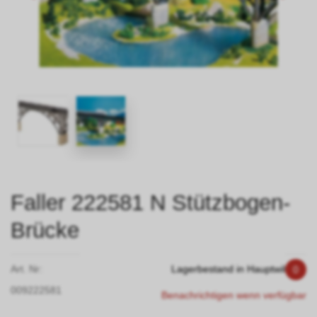
Faller 222581 N Stützbogen-
Brücke
Art. Nr:
Lagerbestand in Hauptwil
0
009222581
Benachrichtigen wenn verfügbar