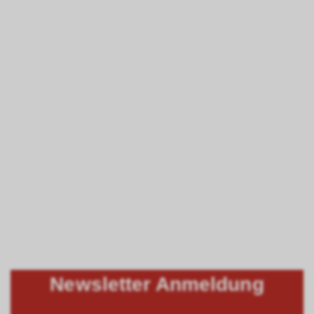
Newsletter Anmeldung