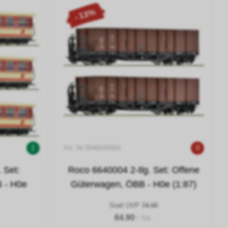
- 13%
2
Art. Nr 0046640004
0
 Set:
Roco 6640004 2-tlg. Set: Offene
 - H0e
Güterwagen, ÖBB - H0e (1:87)
Statt UVP
74.90
64.90
/ Stk.