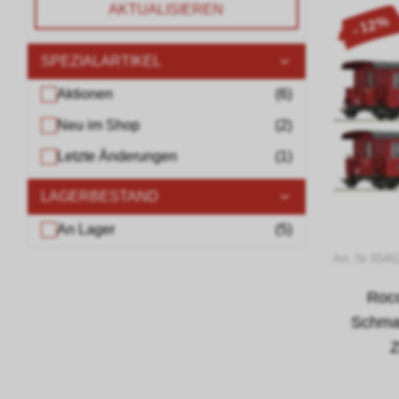
AKTUALISIEREN
- 12%
SPEZIALARTIKEL
Aktionen
(
6
)
Neu im Shop
(
2
)
Letzte Änderungen
(
1
)
LAGERBESTAND
An Lager
(
5
)
Art. Nr 004
Roco
Schma
Z