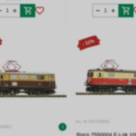
- 11%
Art. Nr 0047550004
7550002
1
Roco 7550004 E-Lok 10