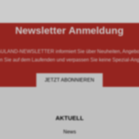
Newsletter Anmeldung
LAND-NEWSLETTER informiert Sie über Neuheiten, Angebote
n Sie auf dem Laufenden und verpassen Sie keine Spezial-An
JETZT ABONNIEREN
AKTUELL
News