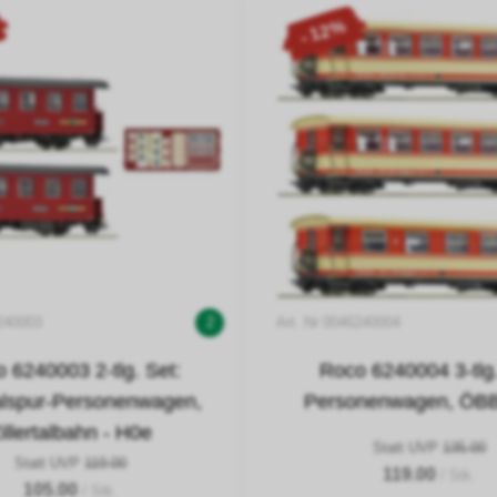
- 12%
6240003
2
Art. Nr 0046240004
 6240003 2-tlg. Set:
Roco 6240004 3-tlg.
lspur-Personenwagen,
Personenwagen, ÖBB
illertalbahn - H0e
Statt UVP
135.00
Statt UVP
119.00
119.00
/ Stk.
105.00
/ Stk.