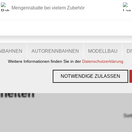
Mengenrabatte bei vielem Zubehör
DIESE WEBSITE VERWENDET COOKIES
r Website verschiedene Cookies: Einige sind notwendig für den
lichen Ihnen mehr Funktionalitäten, und noch andere helfen un
ie sind also eine Hilfe, unsere Leistungen stetig zu optimieren.
zugestimmt, nutzen anonymisierte, personenbezogene Daten.
ENBAHNEN
AUTORENNBAHNEN
MODELLBAU
D
Weitere Informationen finden Sie in der
Datenschutzerklärung
.
GEN, GLEISE & ZUBEHÖR
›
SPUR H0E
›
ROCO
›
NEUHEITEN
NOTWENDIGE ZULASSEN
heiten
Sort