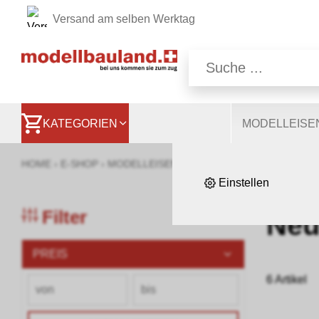
Versand am selben Werktag
Wir nutzen auf unsere
Website, andere ermög
besser zu verstehen. S
KATEGORIEN
MODELLEIS
HOME
›
E-SHOP
›
MODELLEISENBAHNEN
›
LOKOMOTIVEN, WA
Einstellen
Filter
Neu
PREIS
6 Artikel