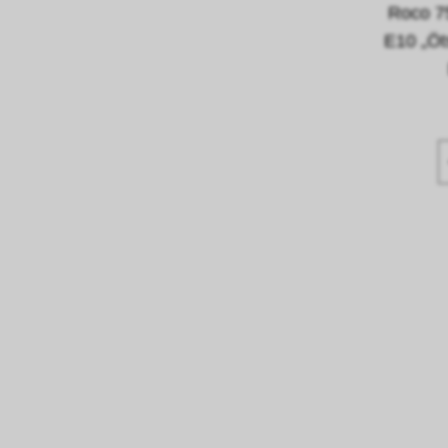
Roco 7
E10 „Öt