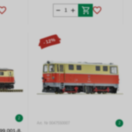
- 12%
2
Art. Nr 0047550007
2
99.001-8,