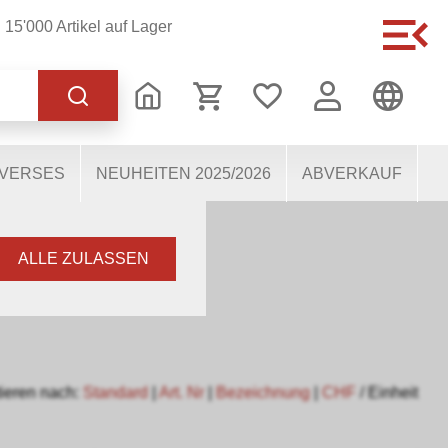
15'000 Artikel auf Lager
 korrekten Betrieb der
s dabei, die Nutzenden
 Einige Cookies, sofern
IVERSES
NEUHEITEN 2025/2026
ABVERKAUF
ALLE ZULASSEN
ieren nach:
Standard
|
Art. Nr
|
Bezeichnung
|
CHF
/ Einheit