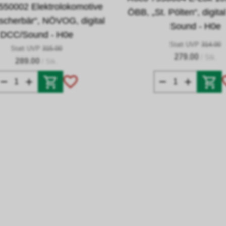
550002 Elektrolokomotive
ÖBB, „St. Pölten“, digit
scherbär“, NÖVOG, digital
Sound - H0e
DCC/Sound - H0e
Statt UVP
314.00
Statt UVP
315.00
279.00
/ Stk.
289.00
/ Stk.