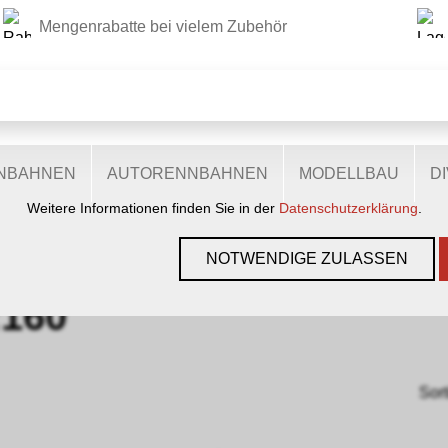
Mengenrabatte bei vielem Zubehör
DIESE WEBSITE VERWENDET COOKIES
r Website verschiedene Cookies: Einige sind notwendig für den
lichen Ihnen mehr Funktionalitäten, und noch andere helfen un
ie sind also eine Hilfe, unsere Leistungen stetig zu optimieren.
zugestimmt, nutzen anonymisierte, personenbezogene Daten.
ENBAHNEN
AUTORENNBAHNEN
MODELLBAU
D
Weitere Informationen finden Sie in der
Datenschutzerklärung
.
ZUBEHÖR
›
PIKO
›
N 1:160
NOTWENDIGE ZULASSEN
:160
Sort