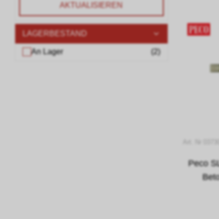
AKTUALISIEREN
LAGERBESTAND
An Lager
(
2
)
Art. Nr 0373
Peco S
Beto