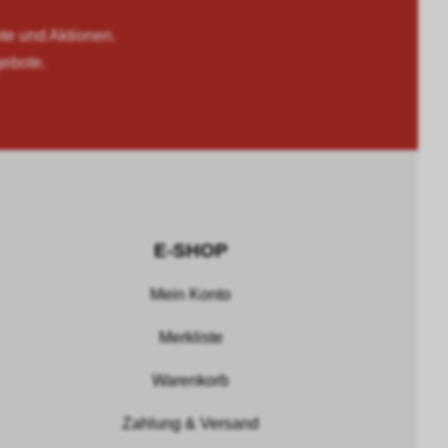
 und Aktionen.
gebote.
E-SHOP
Mein Konto
Merkliste
Warenkorb
Zahlung & Versand