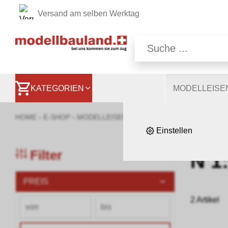
Versand am selben Werktag
Wir nutzen auf unsere
Website, andere ermög
besser zu verstehen. S
KATEGORIEN
MODELLEIS
HOME
›
E-SHOP
›
MODELLEISENBAHNEN
›
BAUMATERIAL & 
Einstellen
Filter
N 1
PREIS
2 Artikel