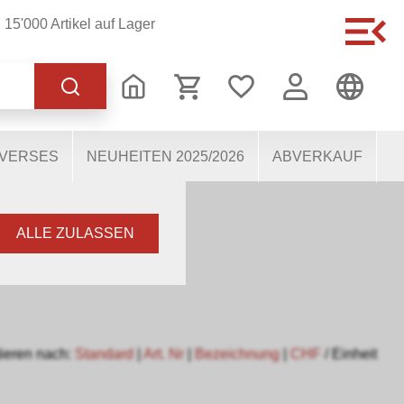
15'000 Artikel auf Lager
 korrekten Betrieb der
s dabei, die Nutzenden
 Einige Cookies, sofern
IVERSES
NEUHEITEN 2025/2026
ABVERKAUF
ALLE ZULASSEN
ieren nach:
Standard
|
Art. Nr
|
Bezeichnung
|
CHF
/ Einheit