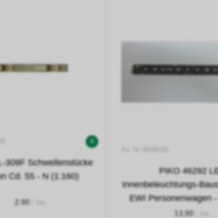
09
8
Art. Nr 09346292
L-309F Schwellenstücke
PIKO 46292 L
n Cd. 55 - N (1:160)
Innenbeleuchtungs-Baus
EWI Personenwagen - 
2.90
/ Stk.
13.90
/ Stk.