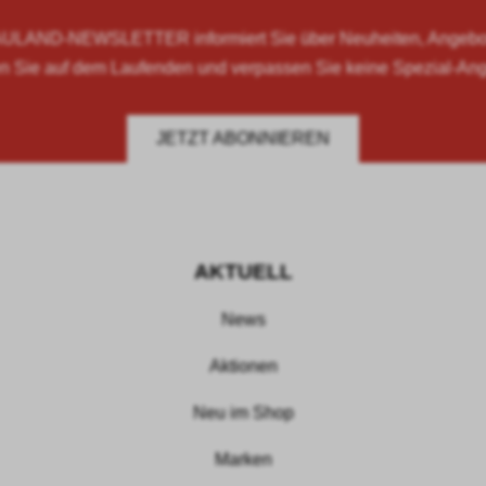
LAND-NEWSLETTER informiert Sie über Neuheiten, Angebote
n Sie auf dem Laufenden und verpassen Sie keine Spezial-An
JETZT ABONNIEREN
AKTUELL
News
Aktionen
Neu im Shop
Marken