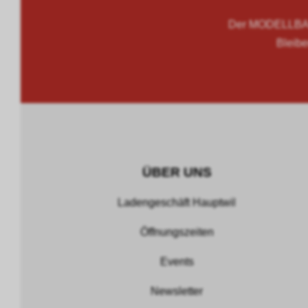
Der MODELLBAU
Bleibe
ÜBER UNS
Ladengeschäft Hauptwil
Öffnungszeiten
Events
Newsletter