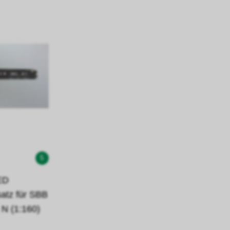
5
ED
atz für SBB
N (1:160)