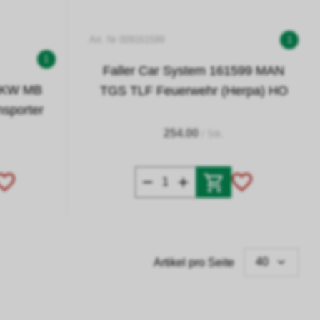
Art. Nr 009161599
1
1
Faller Car System 161599 MAN
 LKW MB
TGS TLF Feuerwehr (Herpa) HO
nsporter
254.00
/ Stk.
40
Artikel pro Seite