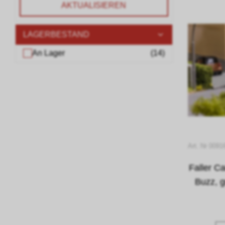
AKTUALISIEREN
LAGERBESTAND
An Lager
(
14
)
Art. Nr 0091
Faller C
Buzz, 