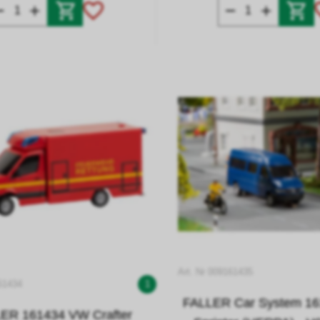
Art. Nr 009161435
61434
1
FALLER Car System 1
ER 161434 VW Crafter