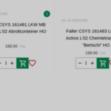
61481
1
Art. Nr 009161483
r CSYS 161481 LKW MB
Faller CSYS 161483
L'02 Abrollconteiner HO
Actros L'02 Chemietra
"Bertschi" HO
188.00
/ Stk.
199.00
/ Stk.