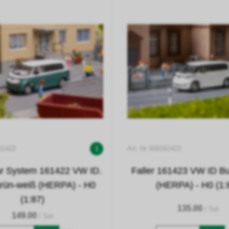
61422
1
Art. Nr 009161423
ar System 161422 VW ID.
Faller 161423 VW ID Bu
grün-weiß (HERPA) - H0
(HERPA) - H0 (1:
(1:87)
135.00
/ Set
149.00
/ Set