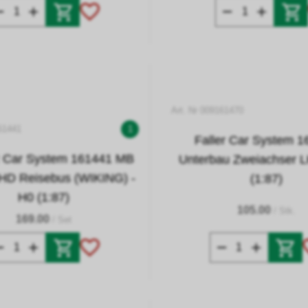
Art. Nr 009161470
61441
1
Faller Car System 
 Car System 161441 MB
Unterbau Zweiachser 
HD Reisebus (WIKING) -
(1:87)
H0 (1:87)
105.00
/ Stk.
169.00
/ Set