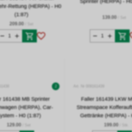
Sprinter (HERPA) - H0
hr-Rettung (HERPA) - H0
(1:87)
139.00
/ Set
209.00
/ Set
61438
2
Art. Nr 009161439
er 161438 MB Sprinter
Faller 161439 LKW M
nwagen (HERPA), Car-
Streamspace Kofferaufb
ystem - H0 (1:87)
Gettränke (HERPA) - 
129.00
199.00
/ Set
/ Stk.