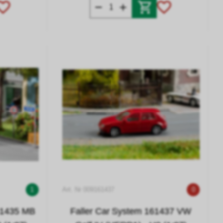
1
Art. Nr 009161437
0
61435 MB
Faller Car System 161437 VW