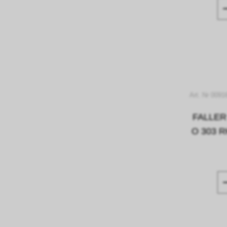
Art. Nr 0091
FALLER
O 303 R