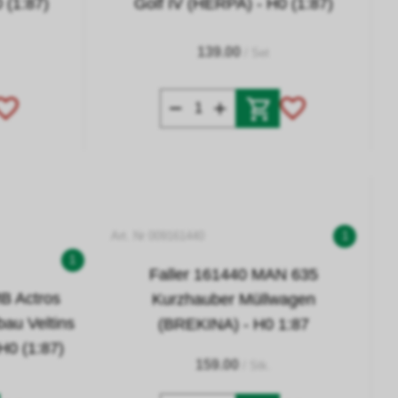
 (1:87)
Golf IV (HERPA) - H0 (1:87)
139.00
/ Set
Art. Nr 009161440
1
1
Faller 161440 MAN 635
B Actros
Kurzhauber Müllwagen
au Veltins
(BREKINA) - H0 1:87
H0 (1:87)
159.00
/ Stk.