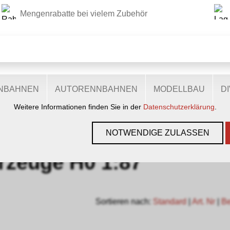
Mengenrabatte bei vielem Zubehör
DIESE WEBSITE VERWENDET COOKIES
r Website verschiedene Cookies: Einige sind notwendig für den
lichen Ihnen mehr Funktionalitäten, und noch andere helfen un
ie sind also eine Hilfe, unsere Leistungen stetig zu optimieren.
zugestimmt, nutzen anonymisierte, personenbezogene Daten.
ENBAHNEN
AUTORENNBAHNEN
MODELLBAU
D
Weitere Informationen finden Sie in der
Datenschutzerklärung
.
ZUBEHÖR
›
FALLER
›
FALLER CAR-SYSTEM
›
FAHRZEUGE H0 1:87
NOTWENDIGE ZULASSEN
rzeuge H0 1:87
Sortieren nach:
Standard
|
Art. Nr
|
B