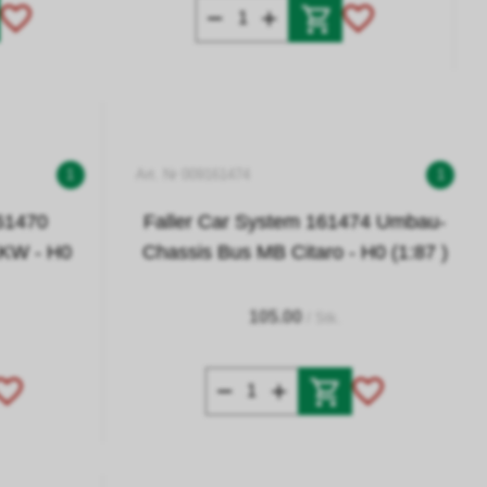
1
Art. Nr 009161474
1
161470
Faller Car System 161474 Umbau-
LKW - H0
Chassis Bus MB Citaro - H0 (1:87 )
105.00
/ Stk.