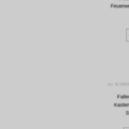
Feuerwe
Art. Nr 0091
Fall
Kaste
S