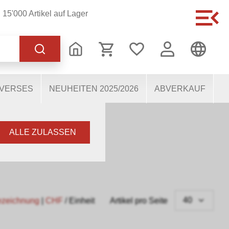
15'000 Artikel auf Lager
 korrekten Betrieb der
s dabei, die Nutzenden
 Einige Cookies, sofern
IVERSES
NEUHEITEN 2025/2026
ABVERKAUF
ALLE ZULASSEN
40
ezeichnung
|
CHF
/ Einheit
Artikel pro Seite