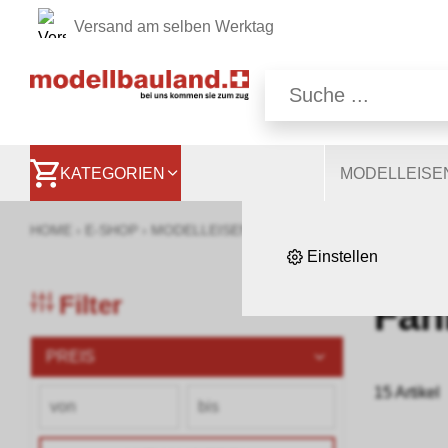
Versand am selben Werktag
Wir nutzen auf unsere
Website, andere ermög
besser zu verstehen. S
KATEGORIEN
MODELLEIS
HOME
›
E-SHOP
›
MODELLEISENBAHNEN
›
BAUMATERIAL & 
Einstellen
Filter
Fah
PREIS
15 Artikel