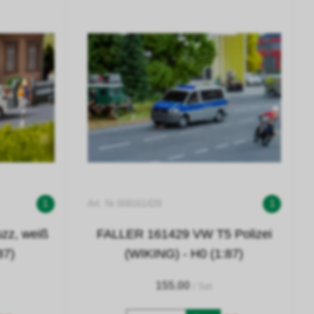
1
Art. Nr 009161429
1
zz, weiß
FALLER 161429 VW T5 Polizei
87)
(WIKING) - H0 (1:87)
155.00
/ Set