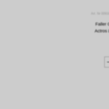
Art. Nr 0091
Falle
Actros 