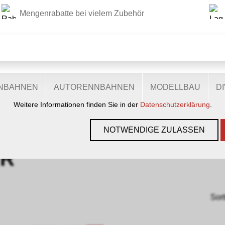
Mengenrabatte bei vielem Zubehör
DIESE WEBSITE VERWENDET COOKIES
r Website verschiedene Cookies: Einige sind notwendig für den
lichen Ihnen mehr Funktionalitäten, und noch andere helfen un
ie sind also eine Hilfe, unsere Leistungen stetig zu optimieren.
zugestimmt, nutzen anonymisierte, personenbezogene Daten.
ENBAHNEN
AUTORENNBAHNEN
MODELLBAU
D
Weitere Informationen finden Sie in der
Datenschutzerklärung
.
ZUBEHÖR
›
D + R
NOTWENDIGE ZULASSEN
 R
Sort