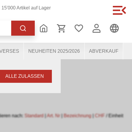
15'000 Artikel auf Lager
 korrekten Betrieb der
s dabei, die Nutzenden
 Einige Cookies, sofern
IVERSES
NEUHEITEN 2025/2026
ABVERKAUF
ALLE ZULASSEN
ieren nach:
Standard
|
Art. Nr
|
Bezeichnung
|
CHF
/ Einheit