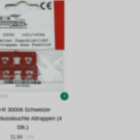
0006
4
+R 30006 Schweizer
lussleuchte Attrappen (4
Stk.)
11.90
/ VPE