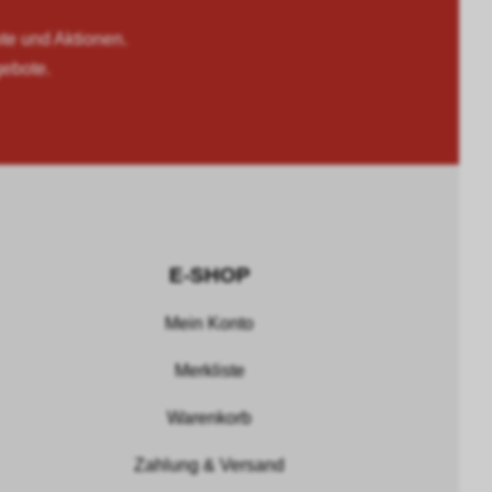
 und Aktionen.
gebote.
E-SHOP
Mein Konto
Merkliste
Warenkorb
Zahlung & Versand