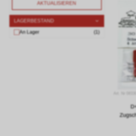
AKTUALISIEREN
LAGERBESTAND
An Lager
(
1
)
Art. Nr 0833
D
Zugsch