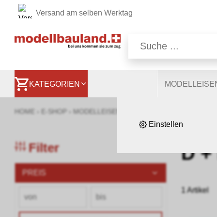
Versand am selben Werktag
Wir nutzen auf unsere
Website, andere ermög
besser zu verstehen. S
KATEGORIEN
MODELLEIS
HOME
›
E-SHOP
›
MODELLEISENBAHNEN
›
BAUMATERIAL & 
Einstellen
Filter
D +
PREIS
1 Artikel