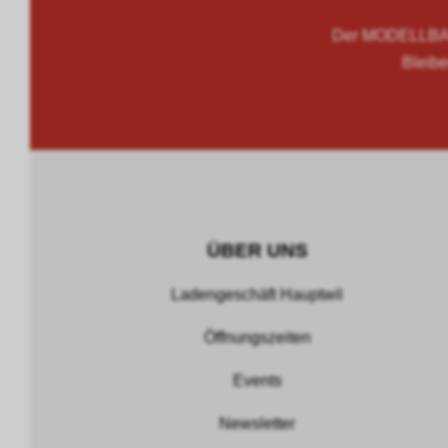
Der MODELLBAU
Bleibe
ÜBER UNS
Ladengeschäft Hauptwil
Öffnungszeiten
Events
Newsletter