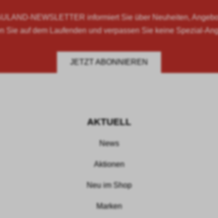
LAND-NEWSLETTER informiert Sie über Neuheiten, Angebote
n Sie auf dem Laufenden und verpassen Sie keine Spezial-An
JETZT ABONNIEREN
AKTUELL
News
Aktionen
Neu im Shop
Marken