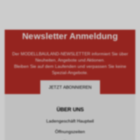
Newsletter Anmeldung
Der MODELLBAULAND-NEWSLETTER informiert Sie über
Neuheiten, Angebote und Aktionen.
Bleiben Sie auf dem Laufenden und verpassen Sie keine
Spezial-Angebote.
JETZT ABONNIEREN
ÜBER UNS
Ladengeschäft Hauptwil
Öffnungszeiten