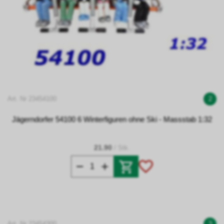
Art. Nr 23454100
2
Jägerndorfer 54100 6 Winterfiguren ohne Ski - Massstab 1:32
21.90
/ Stk.
Art. Nr 23454300
3