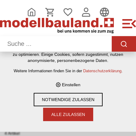
DIESE WEBSITE VERWENDET COOKIES
Wir nutzen auf unserer Website verschiedene Cookies:
Einige sind notwendig für den korrekten Betrieb der Website,
andere ermöglichen Ihnen mehr Funktionalitäten, und noch
andere helfen uns dabei, die Nutzenden besser zu
verstehen. Sie sind also eine Hilfe, unsere Leistungen stetig
zu optimieren. Einige Cookies, sofern zugestimmt, nutzen
HOME
›
E-SHOP
›
MODELLEISENBAHNEN
›
SEILBAHNEN
›
anonymisierte, personenbezogene Daten.
MASSSTAB 1:32 (G)
›
FIGUREN 1:32
Weitere Informationen finden Sie in der
Datenschutzerklärung
.
Einstellen
Filter
NOTWENDIGE ZULASSEN
Figuren 1:32
ALLE ZULASSEN
Sortieren nach:
Standard
|
Art. Nr
|
Bezeichnung
|
CHF
4 Artikel