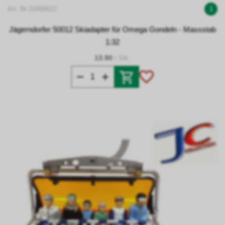
Art. Nr 23450012
1
Jägerndorfer 50012 Skiadapter für Omega Gondeln - Massstab
1:32
13.90
/ Stk.