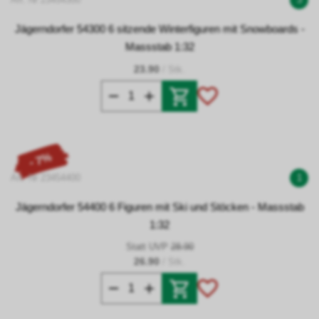
Jägerndorfer 54300 6 sitzende Winterfiguren mit Snowboards -
Massstab 1:32
23.90
/ Stk.
- 7%
Art. Nr 23454400
1
Jägerndorfer 54400 6 Figuren mit Ski und Stöcken - Massstab
1:32
Statt UVP
28.90
26.90
/ Stk.