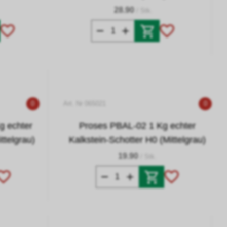
28.90
/ Stk.
0
Art. Nr 065021
0
g echter
Proses PBAL-02 1 Kg echter
ttelgrau)
Kalkstein-Schotter H0 (Mittelgrau)
19.90
/ Stk.