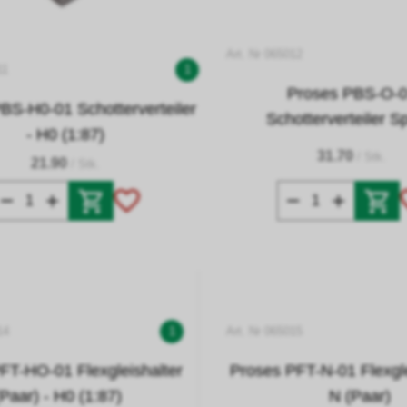
Art. Nr 065012
11
1
Proses PBS-O-
BS-H0-01 Schotterverteiler
Schotterverteiler S
- H0 (1:87)
31.70
/ Stk.
21.90
/ Stk.
14
1
Art. Nr 065015
FT-HO-01 Flexgleishalter
Proses PFT-N-01 Flexgle
(Paar) - H0 (1:87)
N (Paar)