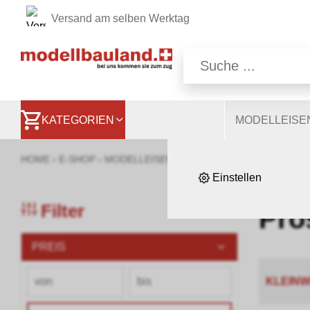
Versand am selben Werktag
Wir nutzen auf unsere
Website, andere ermög
besser zu verstehen. S
KATEGORIEN
MODELLEIS
HOME
›
E-SHOP
›
MODELLEISENBAHNEN
›
BAUMATERIAL & 
Einstellen
Filter
Pro
PREIS
KLEIN