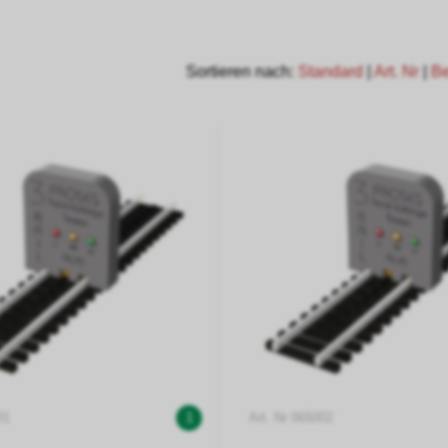
Sortieren nach:
Standard
|
Art. Nr
|
B
01
1
Art. Nr 065002