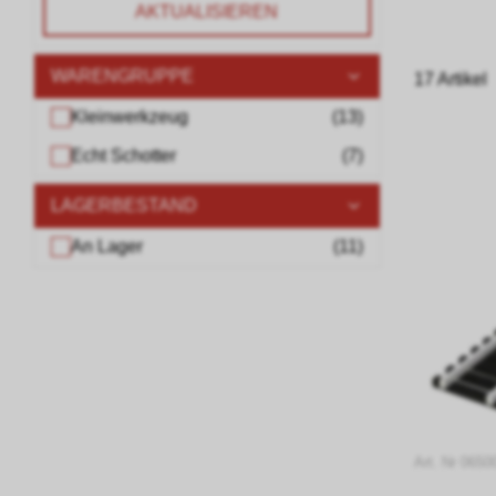
AKTUALISIEREN
WARENGRUPPE
17 Artikel
Kleinwerkzeug
(
13
)
Echt Schotter
(
7
)
LAGERBESTAND
An Lager
(
11
)
Art. Nr 0650