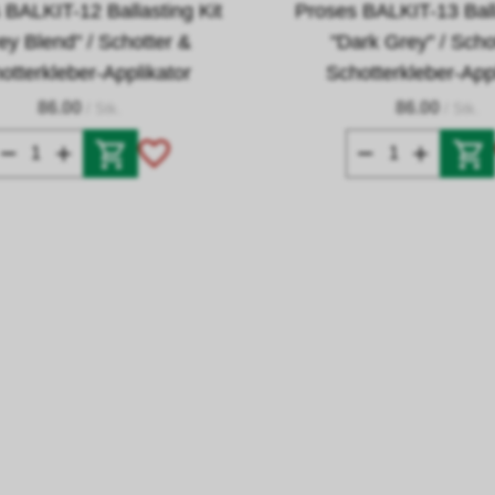
 BALKIT-12 Ballasting Kit
Proses BALKIT-13 Ball
ey Blend" / Schotter &
"Dark Grey" / Scho
otterkleber-Applikator
Schotterkleber-App
86.00
86.00
/ Stk.
/ Stk.