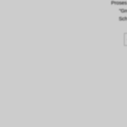
Proses
"Gr
Sch