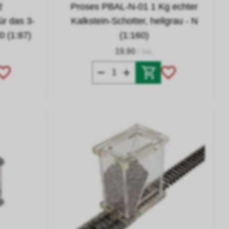
2
Proses PBAL-N-01 1 Kg echter
ür das 3-
Kalkstein-Schotter, hellgrau - N
0 (1:87)
(1:160)
19.90
/ Stk.