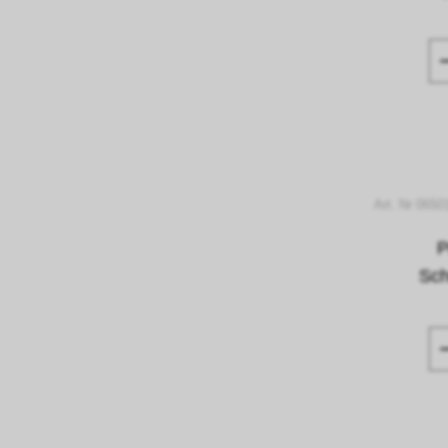
Art. Nr 0650
P
Sch