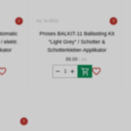
0
Art. Nr 06511
0
tomatic
Proses BALKIT-11 Ballasting Kit
/ elektr.
"Light Grey" / Schotter &
kator
Schotterkleber-Applikator
86.00
/ Stk.
0