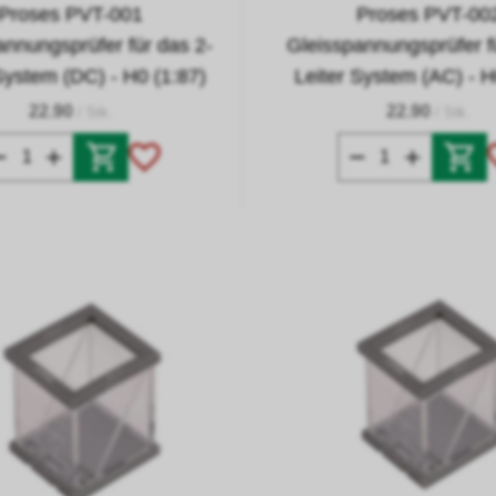
Proses PVT-001
Proses PVT-00
annungsprüfer für das 2-
Gleisspannungsprüfer f
System (DC) - H0 (1:87)
Leiter System (AC) - H
22.90
22.90
/ Stk.
/ Stk.