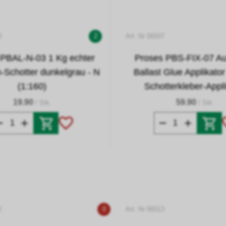
3
2
Art. Nr 06507
 PBAL-N-03 1 Kg echter
Proses PBS-FIX-07 Au
n-Schotter dunkelgrau - N
Ballast Glue Applikator 
(1:160)
Schotterkleber-Appli
19.90
59.90
/ Stk.
/ Stk.
2
0
Art. Nr 06513