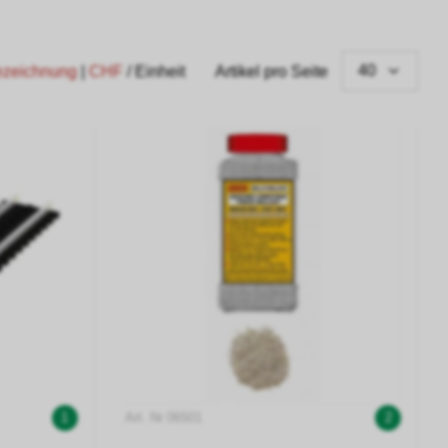
40
ezeichnung
|
CHF
/ Einheit
Artikel pro Seite
1
Art. Nr 06501
2