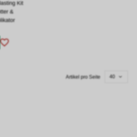
asting Kit
tter &
likator
40
Artikel pro Seite