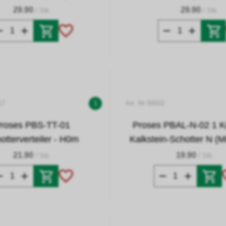
29.90
29.90
/ Stk.
/ Stk.
17
1
Art. Nr 06502
roses PBS-TT-01
Proses PBAL-N-02 1 K
otterverteiler - H0m
Kalkstein-Schotter N (Mi
21.90
19.90
/ Stk.
/ Stk.