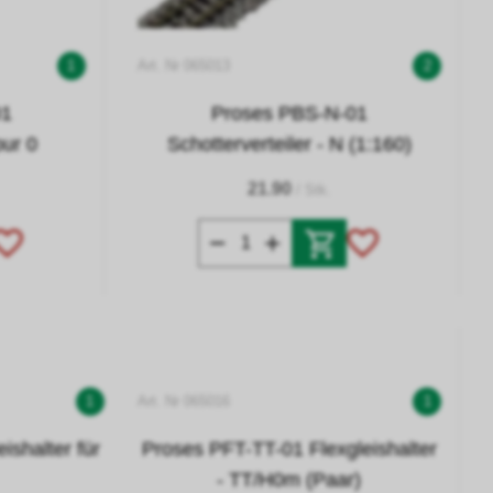
1
Art. Nr 065013
2
01
Proses PBS-N-01
pur 0
Schotterverteiler - N (1:160)
21.90
/ Stk.
1
Art. Nr 065016
1
ishalter für
Proses PFT-TT-01 Flexgleishalter
- TT/H0m (Paar)