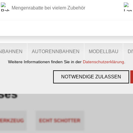
Mengenrabatte bei vielem Zubehör
DIESE WEBSITE VERWENDET COOKIES
r Website verschiedene Cookies: Einige sind notwendig für den
lichen Ihnen mehr Funktionalitäten, und noch andere helfen un
ie sind also eine Hilfe, unsere Leistungen stetig zu optimieren.
zugestimmt, nutzen anonymisierte, personenbezogene Daten.
ENBAHNEN
AUTORENNBAHNEN
MODELLBAU
D
Weitere Informationen finden Sie in der
Datenschutzerklärung
.
ZUBEHÖR
›
PROSES
NOTWENDIGE ZULASSEN
ses
WERKZEUG
ECHT SCHOTTER