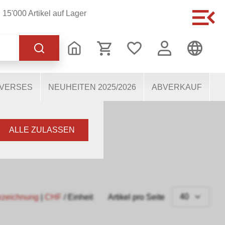
15'000 Artikel auf Lager
 korrekten Betrieb der
s dabei, die Nutzenden
 Einige Cookies, sofern
IVERSES
NEUHEITEN 2025/2026
ABVERKAUF
N
ALLE ZULASSEN
40
ezeichnung
|
CHF
/ Einheit
Artikel pro Seite