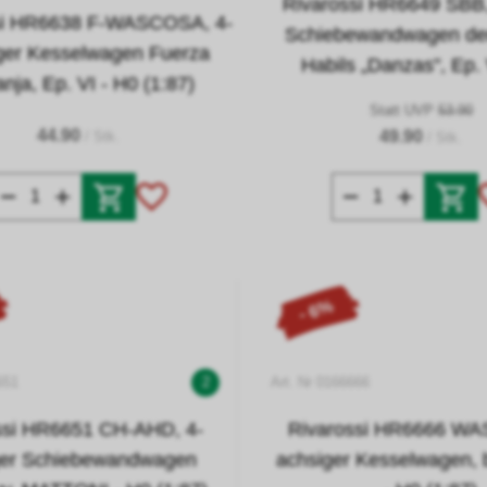
Rivarossi HR6649 SBB,
si HR6638 F-WASCOSA, 4-
Schiebewandwagen der
ger Kesselwagen Fuerza
Habils „Danzas", Ep.
nja, Ep. VI - H0 (1:87)
Statt UVP
53.90
44.90
49.90
/ Stk.
/ Stk.
- 6%
651
2
Art. Nr 0166666
ssi HR6651 CH-AHD, 4-
Rivarossi HR6666 W
ger Schiebewandwagen
achsiger Kesselwagen, b