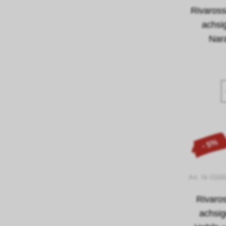
Rivaros
achsi
Nara
- 5%
Art. Nr 0166
Rivaro
achsi