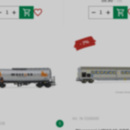
59.90
/ Stk.
- 7%
Art. Nr 0166649
638
5