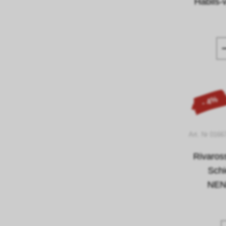
Habils-
- 4%
Art. Nr 0166
Rivaros
Sch
NEND