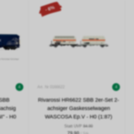
- 6%
4
Art. Nr 0166622
4
 SBB
Rivarossi HR6622 SBB 2er-Set 2-
achsig
achsiger Gaskesselwagen
" - H0
WASCOSA Ep.V - H0 (1:87)
Statt UVP
84.90
79.90
/ Stk.