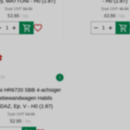
vy, MATTONI - H0 (1:87)
- H0 (1:87)
Statt UVP
56.90
Statt UVP
46.90
53.90
43.90
/ Stk.
/ Stk.
720
1
si HR6720 SBB 4-achsiger
iebewandwagen Habils
AZ, Ep. V - H0 (1:87)
Statt UVP
54.90
52.90
/ Stk.