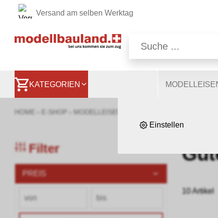
Versand am selben Werktag
Wir nutzen auf unsere
Website, andere ermög
besser zu verstehen. S
KATEGORIEN
MODELLEIS
HOME
›
E-SHOP
›
MODELLEISENBAHNEN
›
LOKOMOTIVEN, WA
Einstellen
Filter
Güt
PREIS
10 Artikel