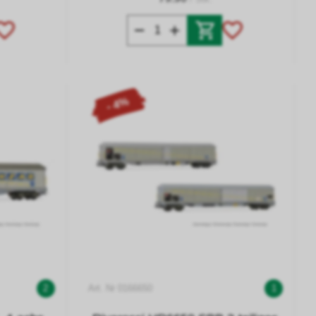
- 4%
2
Art. Nr 0166650
1