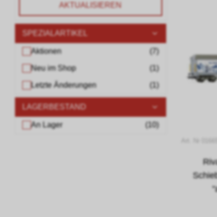
AKTUALISIEREN
SPEZIALARTIKEL
Aktionen
(
7
)
Neu im Shop
(
1
)
Letzte Änderungen
(
1
)
LAGERBESTAND
An Lager
(
10
)
Art. Nr 0166
Riv
Schie
"