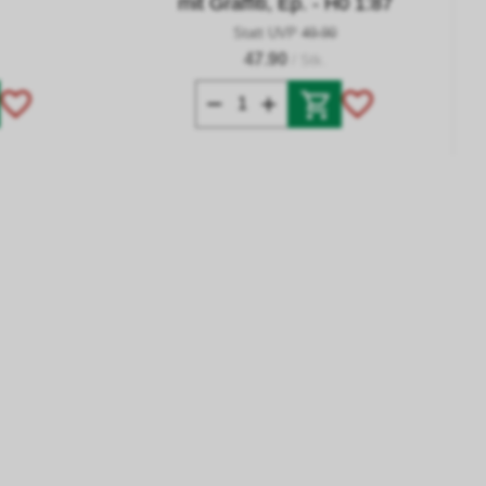
mit Graffiti, Ep. - H0 1:87
Statt UVP
49.90
47.90
/ Stk.