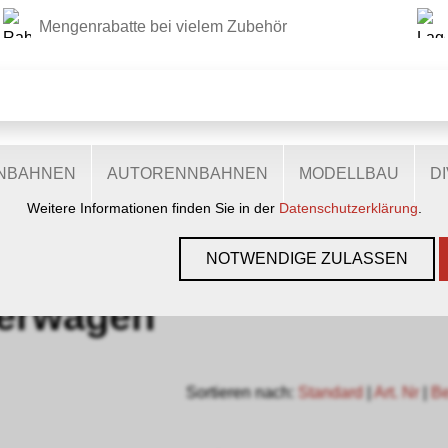
Mengenrabatte bei vielem Zubehör
DIESE WEBSITE VERWENDET COOKIES
r Website verschiedene Cookies: Einige sind notwendig für den
lichen Ihnen mehr Funktionalitäten, und noch andere helfen un
ie sind also eine Hilfe, unsere Leistungen stetig zu optimieren.
zugestimmt, nutzen anonymisierte, personenbezogene Daten.
ENBAHNEN
AUTORENNBAHNEN
MODELLBAU
D
Weitere Informationen finden Sie in der
Datenschutzerklärung
.
GEN, GLEISE & ZUBEHÖR
›
SPUR H0
›
RIVAROSSI
›
GÜTERWAGE
NOTWENDIGE ZULASSEN
erwagen
Sortieren nach:
Standard
|
Art. Nr
|
B