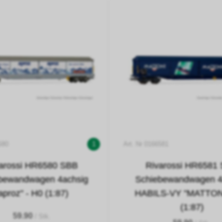
580
1
Art. Nr 0166581
arossi HR6580 SBB
Rivarossi HR6581
bewandwagen 4achsig
Schiebewandwagen 4
aproz" - H0 (1:87)
HABILS-VY "MATTONI
(1:87)
59.90
/ Stk.