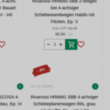
 4-achs.
Rivarossi HR6650 SBB 2-teiliges
 Bauart
Set 4-achsiger
 V - H0
Schiebewandwagen Habils mit
Flicken, Ep. V
Statt UVP
101.00
96.90
/ Stk.
- 4%
2
Art. Nr 0166681
1
ASCOSA 4-
Rivarossi HR6681 SBB 4-achsiger
lau, Ep. VI
Schiebeplanenwagen Rils, grau