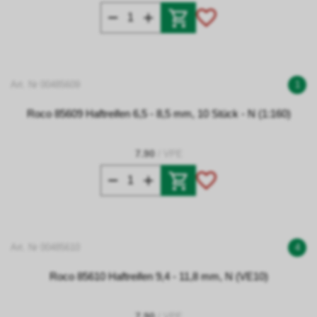
Art. Nr 00485609
1
Roco 85609 Haftreifen 6,5 - 8,5 mm, 10 Stück - N (1:160)
7.90
/ VPE
Art. Nr 00485610
4
Roco 85610 Haftreifen 9,4 - 11,8 mm, N (VE10)
7.90
/ VPE