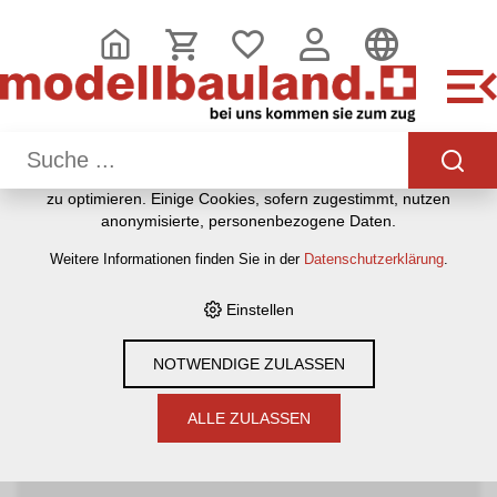
DIESE WEBSITE VERWENDET COOKIES
Wir nutzen auf unserer Website verschiedene Cookies:
Einige sind notwendig für den korrekten Betrieb der Website,
andere ermöglichen Ihnen mehr Funktionalitäten, und noch
andere helfen uns dabei, die Nutzenden besser zu
verstehen. Sie sind also eine Hilfe, unsere Leistungen stetig
zu optimieren. Einige Cookies, sofern zugestimmt, nutzen
HOME
›
E-SHOP
›
MODELLEISENBAHNEN
›
LOKOMOTIVEN,
anonymisierte, personenbezogene Daten.
WAGEN, GLEISE & ZUBEHÖR
›
SPUR N
›
ROCO N
Weitere Informationen finden Sie in der
Datenschutzerklärung
.
Einstellen
Filter
NOTWENDIGE ZULASSEN
Roco N
ALLE ZULASSEN
ZUBEHÖR