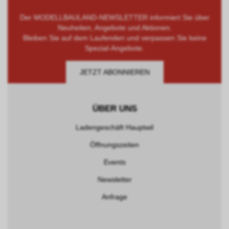
Der MODELLBAULAND-NEWSLETTER informiert Sie über
Neuheiten, Angebote und Aktionen.
Bleiben Sie auf dem Laufenden und verpassen Sie keine
Spezial-Angebote.
JETZT ABONNIEREN
ÜBER UNS
Ladengeschäft Hauptwil
Öffnungszeiten
Events
Newsletter
Anfrage