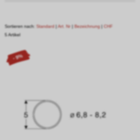
Sortieren nach:
Standard
|
Art. Nr
|
Bezeichnung
|
CHF
5 Artikel
- 9%