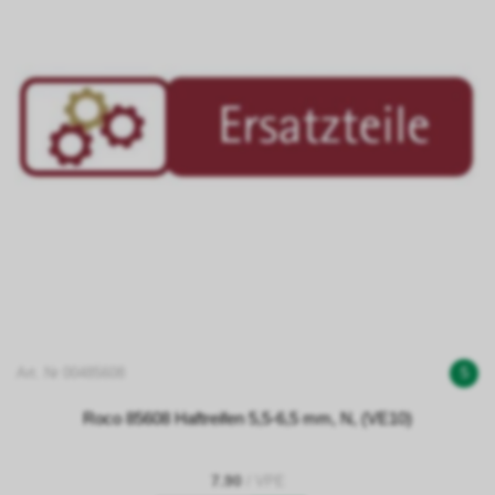
Art. Nr 00485608
5
Roco 85608 Haftreifen 5,5-6,5 mm, N, (VE10)
7.90
/ VPE