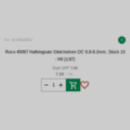
Art. Nr 00440067
6
Roco 40067 Haftringsatz Gleichstrom DC 6.8-8.2mm, Stück 10
- H0 (1:87)
Statt UVP
7.90
7.20
/ Stk.