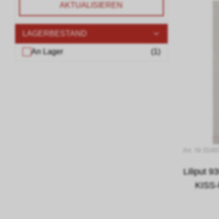
AKTUALISIEREN
LAGERBESTAND
An Lager
(
1
)
Art. Nr 0149
Liliput 9
KISS-