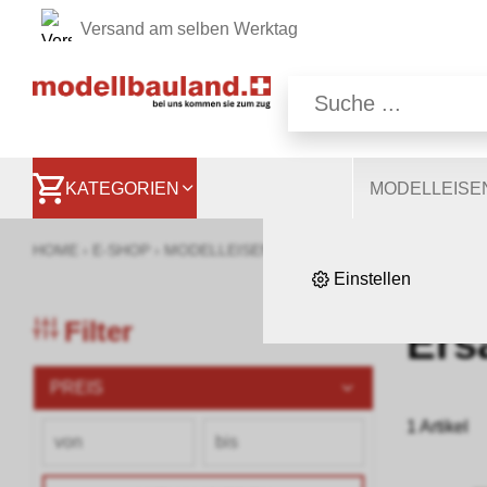
Versand am selben Werktag
Wir nutzen auf unsere
Website, andere ermög
besser zu verstehen. S
KATEGORIEN
MODELLEIS
HOME
›
E-SHOP
›
MODELLEISENBAHNEN
›
LOKOMOTIVEN, WA
Einstellen
Filter
Ersa
PREIS
1 Artikel