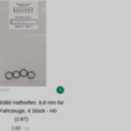
39380
6
39380 Haftreifen, 9,8 mm für
Fahrzeuge, 4 Stück - H0
(1:87)
3.90
/ Stk.