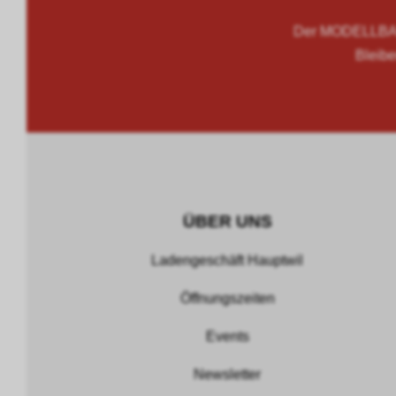
Der MODELLBAU
Bleibe
ÜBER UNS
Ladengeschäft Hauptwil
Öffnungszeiten
Events
Newsletter