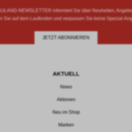
LAND-NEWSLETTER informiert Sie über Neuheiten, Angebote
n Sie auf dem Laufenden und verpassen Sie keine Spezial-An
JETZT ABONNIEREN
AKTUELL
News
Aktionen
Neu im Shop
Marken