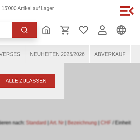
15'000 Artikel auf Lager
 korrekten Betrieb der
s dabei, die Nutzenden
 Einige Cookies, sofern
IVERSES
NEUHEITEN 2025/2026
ABVERKAUF
ALLE ZULASSEN
ieren nach:
Standard
|
Art. Nr
|
Bezeichnung
|
CHF
/ Einheit