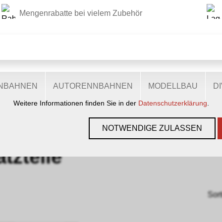
Mengenrabatte bei vielem Zubehör
DIESE WEBSITE VERWENDET COOKIES
r Website verschiedene Cookies: Einige sind notwendig für den
lichen Ihnen mehr Funktionalitäten, und noch andere helfen un
ie sind also eine Hilfe, unsere Leistungen stetig zu optimieren.
zugestimmt, nutzen anonymisierte, personenbezogene Daten.
ENBAHNEN
AUTORENNBAHNEN
MODELLBAU
D
Weitere Informationen finden Sie in der
Datenschutzerklärung
.
GEN, GLEISE & ZUBEHÖR
›
SPUR H0
›
LILIPUT
›
ERSATZTEILE
NOTWENDIGE ZULASSEN
tzteile
Sort