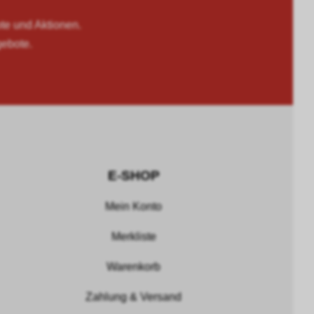
 und Aktionen.
gebote.
E-SHOP
Mein Konto
Merkliste
Warenkorb
Zahlung & Versand