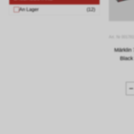
An Lager
(
12
)
Art. Nr 00178
Märklin
Black