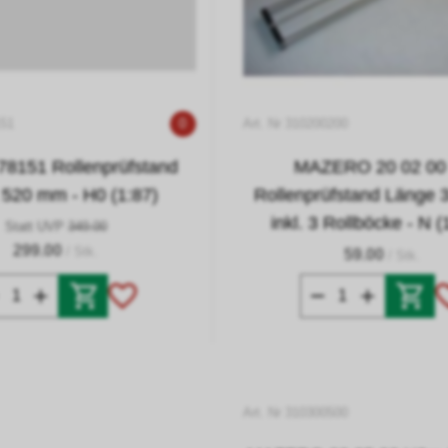
151
0
Art. Nr 310200200
 78151 Rollenprüfstand
MAZERO 20 02 00
 520 mm - H0 (1:87)
Rollenprüfstand Länge
inkl. 3 Rollböcke - N (
Statt UVP
349.00
299.00
/ Stk.
59.00
/ Stk.
Art. Nr 310300500