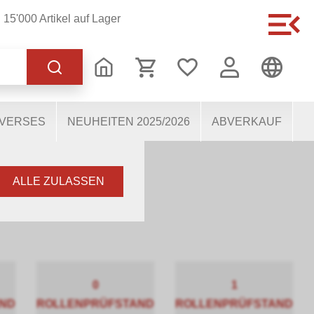
15'000 Artikel auf Lager
 korrekten Betrieb der
s dabei, die Nutzenden
 Einige Cookies, sofern
IVERSES
NEUHEITEN 2025/2026
ABVERKAUF
ALLE ZULASSEN
0
1
ND
ROLLENPRÜFSTAND
ROLLENPRÜFSTAND