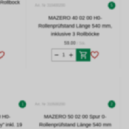
Rollbock
Art. Nr 310400200
5
MAZERO 40 02 00 H0-
Rollenprüfstand Länge 540 mm,
inklusive 3 Rollböcke
59.00
/ Stk.
1
Art. Nr 310500200
2
 H0-
MAZERO 50 02 00 Spur 0-
" inkl. 19
Rollenprüfstand Länge 540 mm