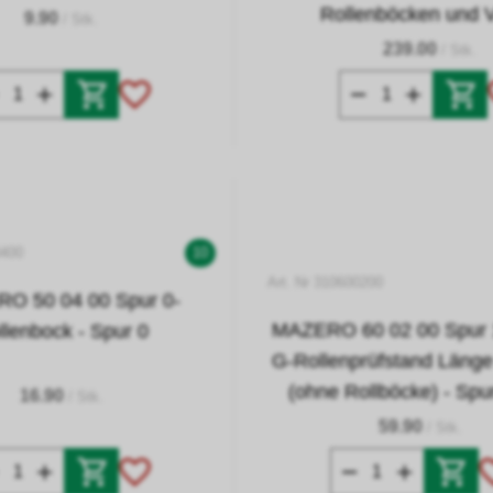
Rollenböcken und V
9.90
/ Stk.
239.00
/ Stk.
0400
10
Art. Nr 310600200
O 50 04 00 Spur 0-
MAZERO 60 02 00 Spur 
llenbock - Spur 0
G-Rollenprüfstand Läng
(ohne Rollböcke) - Spu
16.90
/ Stk.
59.90
/ Stk.