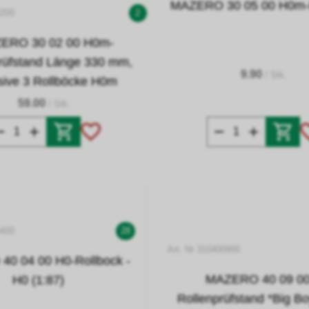
MAZERO 30 05 00 H0m-
0200
2
ERO 30 02 00 H0m-
rüfstand Länge 330 mm,
9.90
/ Stk.
usive 3 Rollböcke H0m
59.00
/ Stk.
0400
28
Art. Nr 310400900
0 04 00 H0-Rollbock -
MAZERO 40 09 00
H0 (1:87)
Rollenprüfstand *Big Boy