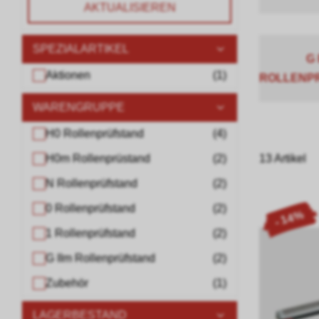
AKTUALISIEREN
SPEZIALARTIKEL
G 
Aktionen
(
1
)
ROLLENP
WARENGRUPPE
H0 Rollenprüfstand
(
4
)
H0m Rollenprüstand
(
2
)
13 Artikel
N Rollenprüfstand
(
2
)
0 Rollenprüfstand
(
2
)
- 14%
1 Rollenprüfstand
(
2
)
G IIm Rollenprüfstand
(
2
)
Zubehör
(
1
)
LAGERBESTAND