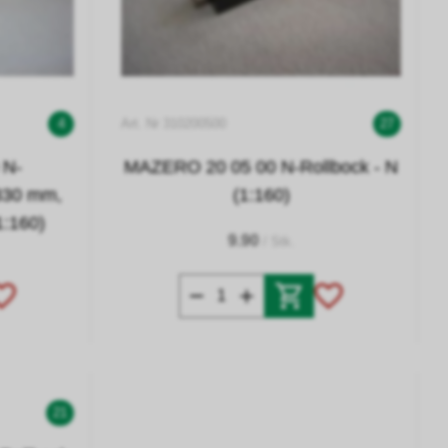
4
Art. Nr 310200500
27
 N-
MAZERO 20 05 00 N-Rollbock - N
 330 mm,
(1:160)
1:160)
9.90
/ Stk.
21