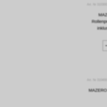
Art. Nr 31030
MAZ
Rollenp
inkl
Art. Nr 31040
MAZERO 4