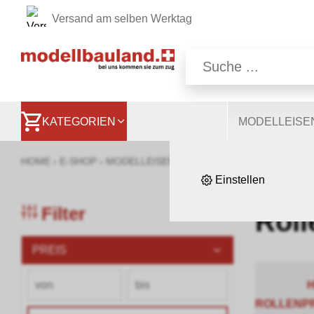
Versand am selben Werktag
Wir nutzen auf unsere
Website, andere ermög
besser zu verstehen. S
KATEGORIEN
MODELLEIS
HOME
›
E-SHOP
›
MODELLEISENBAHNEN
›
ROLLENPRÜFSTÄ
Einstellen
Filter
Roll
PREIS
H
ROLLENP