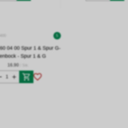
0400
5
 04 00 Spur 1 & Spur G-
lenbock - Spur 1 & G
16.90
/ Stk.