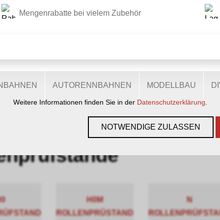
Mengenrabatte bei vielem Zubehör
DIESE WEBSITE VERWENDET COOKIES
r Website verschiedene Cookies: Einige sind notwendig für den
lichen Ihnen mehr Funktionalitäten, und noch andere helfen un
ie sind also eine Hilfe, unsere Leistungen stetig zu optimieren.
zugestimmt, nutzen anonymisierte, personenbezogene Daten.
ENBAHNEN
AUTORENNBAHNEN
MODELLBAU
D
Weitere Informationen finden Sie in der
Datenschutzerklärung
.
NDE
NOTWENDIGE ZULASSEN
enprüfstände
0
H0M
N
RÜFSTAND
ROLLENPRÜSTAND
ROLLENPRÜFSTA