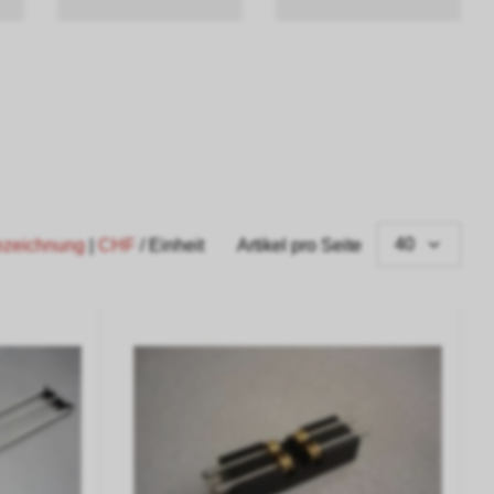
40
ezeichnung
|
CHF
/ Einheit
Artikel pro Seite