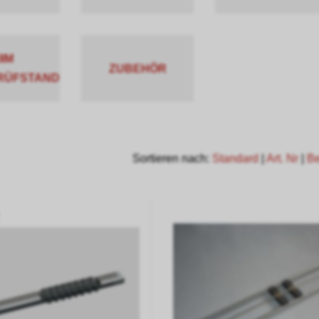
IIM
ZUBEHÖR
RÜFSTAND
Sortieren nach:
Standard
|
Art. Nr
|
B