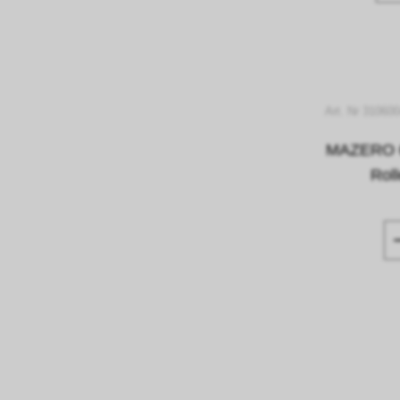
Art. Nr 31060
MAZERO 60
Rol