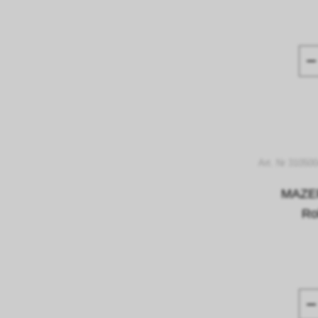
Art. Nr 31050
MAZER
Ro