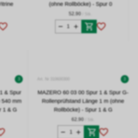
itrine
(ohne Rollböcke) - Spur 0
52.90
/ Stk.
3
Art. Nr 310600300
3
1 & Spur
MAZERO 60 03 00 Spur 1 & Spur G-
e 540 mm
Rollenprüfstand Länge 1 m (ohne
r 1 & G
Rollböcke) - Spur 1 & G
62.90
/ Stk.