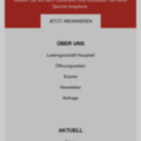
Bleiben Sie auf dem Laufenden und verpassen Sie keine
Spezial-Angebote.
JETZT ABONNIEREN
ÜBER UNS
Ladengeschäft Hauptwil
Öffnungszeiten
Events
Newsletter
Anfrage
AKTUELL