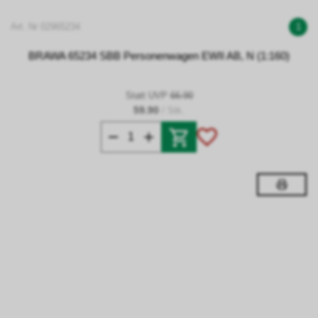
Art. Nr 02965234
1
BRAWA 65234 SBB Personenwagen EWII AB, N (1:160)
Statt UVP
66.90
59.90
/ Stk.