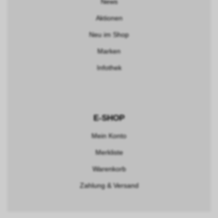
News
Aktionen
Neu im Shop
Marken
Infothek
E-SHOP
Mein Konto
Merkliste
Warenkorb
Zahlung & Versand