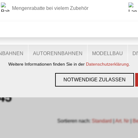
Mengenrabatte bei vielem Zubehör
DIESE WEBSITE VERWENDET COOKIES
r Website verschiedene Cookies: Einige sind notwendig für den
lichen Ihnen mehr Funktionalitäten, und noch andere helfen un
ie sind also eine Hilfe, unsere Leistungen stetig zu optimieren.
zugestimmt, nutzen anonymisierte, personenbezogene Daten.
ENBAHNEN
AUTORENNBAHNEN
MODELLBAU
D
Weitere Informationen finden Sie in der
Datenschutzerklärung
.
ZUBEHÖR
›
NOCH
›
FIGUREN UND SZENEN
›
0 1:45
NOTWENDIGE ZULASSEN
:45
Sortieren nach:
Standard
|
Art. Nr
|
B