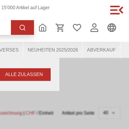
15'000 Artikel auf Lager
 korrekten Betrieb der
s dabei, die Nutzenden
 Einige Cookies, sofern
IVERSES
NEUHEITEN 2025/2026
ABVERKAUF
ALLE ZULASSEN
40
ezeichnung
|
CHF
/ Einheit
Artikel pro Seite