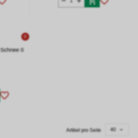
0
 Schnee 0
40
Artikel pro Seite