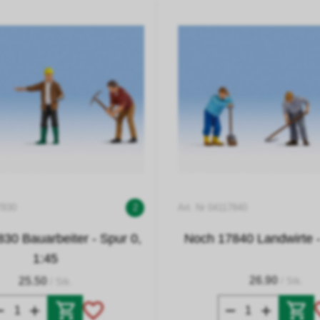
7830
2
Art. Nr 04117840
30 Bauarbeiter - Spur 0,
Noch 17840 Landwirte -
1:45
26.90
25.50
/ Stk.
/ Stk.