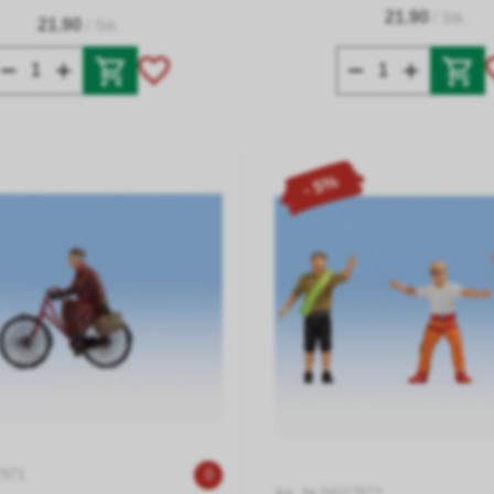
21.90
/ Stk.
21.90
/ Stk.
- 5%
7871
0
Art. Nr 04117872