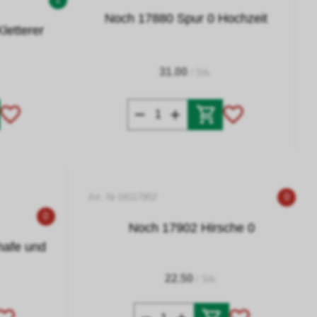
Noch 17880 Spur 0 Hochzeit
letterer
31.00
/ Stk.
Art. Nr 04117902
0
0
Noch 17902 Hirsche 0
hafe und
22.50
/ Stk.