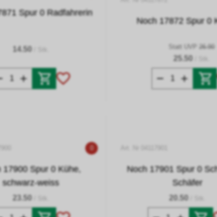
871 Spur 0 Radfahrerin
Noch 17872 Spur 0 K
Statt UVP
26.90
14.50
/ Stk.
25.50
/ Stk.
7900
0
Art. Nr 04117901
 17900 Spur 0 Kühe,
Noch 17901 Spur 0 Sc
schwarz-weiss
Schäfer
23.50
20.50
/ Stk.
/ Stk.