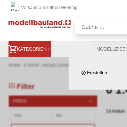
Versand am selben Werktag
Wir nutzen auf unsere
Website, andere ermög
besser zu verstehen. S
KATEGORIEN
MODELLEIS
HOME
›
E-SHOP
›
MODELLEISENBAHNEN
›
BAUMATERIAL & 
Einstellen
Filter
0 1
PREIS
14 Artikel