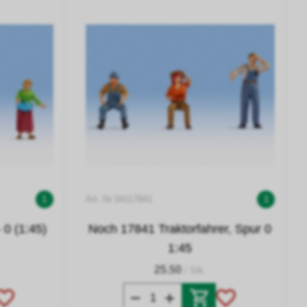
1
Art. Nr 04117841
1
 0 (1:45)
Noch 17841 Traktorfahrer, Spur 0
1:45
25.50
/ Stk.