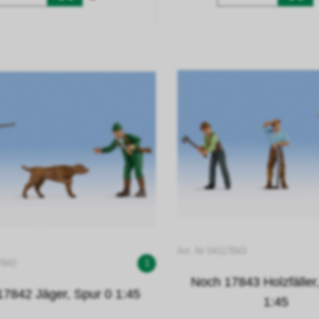
Art. Nr 04117843
7842
1
Noch 17843 Holzfäller
7842 Jäger, Spur 0 1:45
1:45