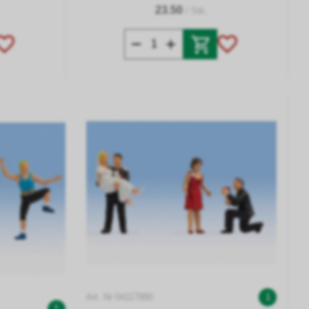
23.50
/ Stk.
Art. Nr 04117880
1
1