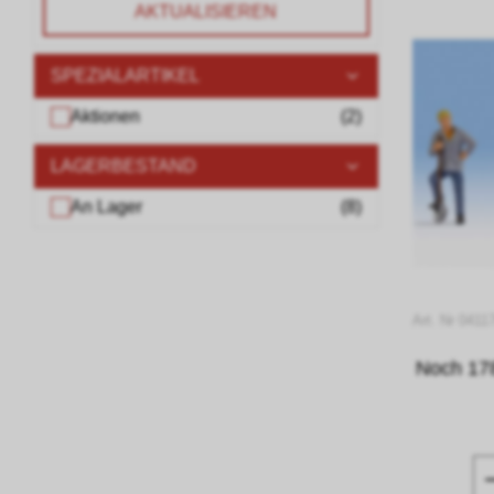
AKTUALISIEREN
SPEZIALARTIKEL
Aktionen
(
2
)
LAGERBESTAND
An Lager
(
8
)
Art. Nr 0411
Noch 178