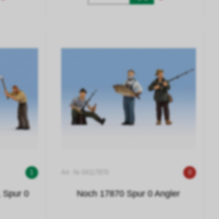
1
Art. Nr 04117870
0
, Spur 0
Noch 17870 Spur 0 Angler