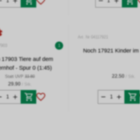
Art. Nr 04117921
7903
1
Noch 17921 Kinder im
 17903 Tiere auf dem
rnhof - Spur 0 (1:45)
22.50
Statt UVP
33.80
/ Stk.
29.90
/ Stk.