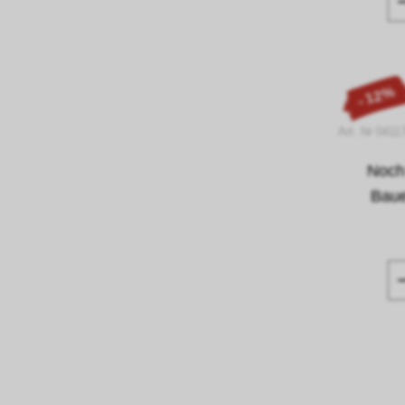
- 12%
Art. Nr 0411
Noch
Baue