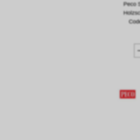
Peco S
Holzsc
Code