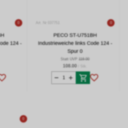
0
Art. Nr 037751
0
BH
PECO ST-U751BH
Code 124 -
Industrieweiche links Code 124 -
Spur 0
Statt UVP
118.00
108.00
/ Stk.
0