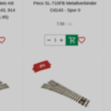
eis mit
Peco SL-710FB Metallverbinder
43, 914
Cd143 - Spur 0
1:45)
7.50
/ Stk.
- 8%