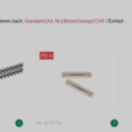
ieren nach:
Standard
|
Art. Nr
|
Bezeichnung
|
CHF
/ Einheit
4
Art. Nr 037710
2