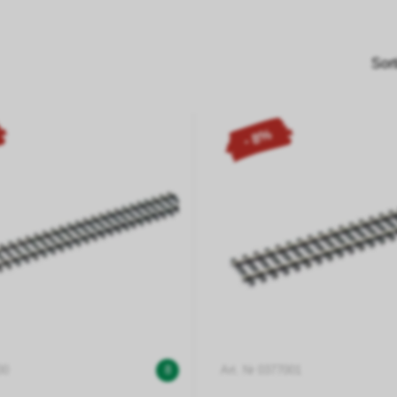
Sort
- 8%
00
8
Art. Nr 0377001