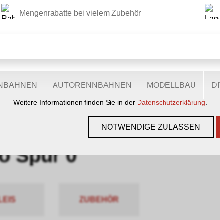
Mengenrabatte bei vielem Zubehör
DIESE WEBSITE VERWENDET COOKIES
r Website verschiedene Cookies: Einige sind notwendig für den
lichen Ihnen mehr Funktionalitäten, und noch andere helfen un
ie sind also eine Hilfe, unsere Leistungen stetig zu optimieren.
zugestimmt, nutzen anonymisierte, personenbezogene Daten.
ENBAHNEN
AUTORENNBAHNEN
MODELLBAU
D
Weitere Informationen finden Sie in der
Datenschutzerklärung
.
GEN, GLEISE & ZUBEHÖR
›
SPUR 0
›
GLEISMATERIAL
›
PECO SPU
NOTWENDIGE ZULASSEN
o Spur 0
LEIS
ZUBEHÖR