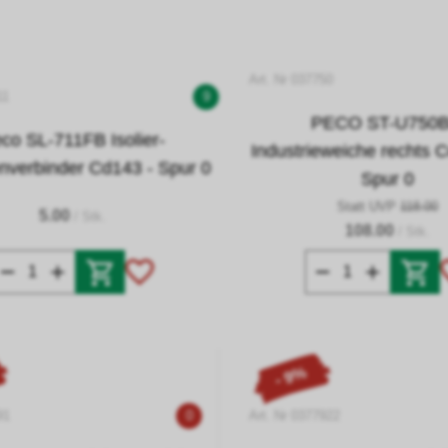
Art. Nr 037750
11
9
PECO ST-U750
co SL-711FB Isolier-
Industrieweiche rechts 
nverbinder Cd143 - Spur 0
Spur 0
Statt UVP
118.00
5.00
/ Stk.
108.00
/ Stk.
- 9%
91
0
Art. Nr 0377922