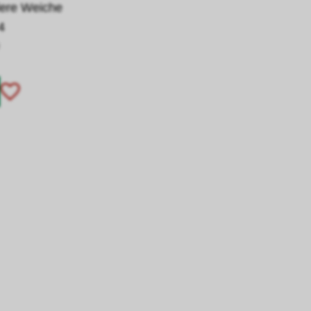
lere Weiche
4