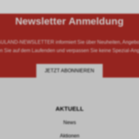
Newsletter Anmeldung
LAND-NEWSLETTER informiert Sie über Neuheiten, Angebote
n Sie auf dem Laufenden und verpassen Sie keine Spezial-An
JETZT ABONNIEREN
AKTUELL
News
Aktionen