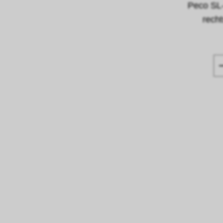
Peco SL
recht