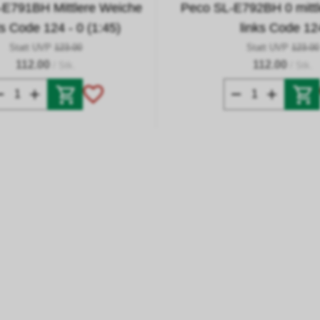
-E791BH Mittlere Weiche
Peco SL-E792BH 0 mitt
s Code 124 - 0 (1:45)
links Code 12
Statt UVP
123.00
Statt UVP
123.00
112.00
112.00
/ Stk.
/ Stk.