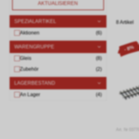
AKTUALISIEREN
SPEZIALARTIKEL
8 Artikel
Aktionen
(
6
)
WARENGRUPPE
- 8%
Gleis
(
8
)
Zubehör
(
2
)
LAGERBESTAND
An Lager
(
4
)
Art. Nr 0377