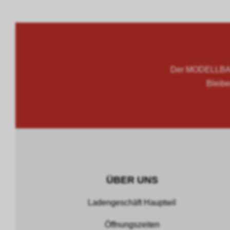
Der MODELLBAU
Bleibe
ÜBER UNS
Ladengeschäft Hauptwil
Öffnungszeiten