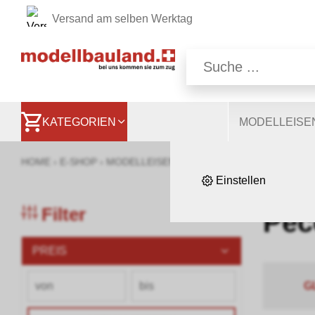
Versand am selben Werktag
Wir nutzen auf unsere
Website, andere ermög
besser zu verstehen. S
KATEGORIEN
MODELLEIS
HOME
›
E-SHOP
›
MODELLEISENBAHNEN
›
LOKOMOTIVEN, WA
Einstellen
Filter
Pec
PREIS
G