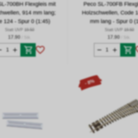
L-700BH Flexgleis mit
Peco SL-700FB Flexgl
hwellen, 914 mm lang;
Holzschwellen, Code 1
 124 - Spur 0 (1:45)
mm lang - Spur 0 (
Statt UVP
19.50
Statt UVP
19.50
17.90
17.90
/ Stk.
/ Stk.
- 8%