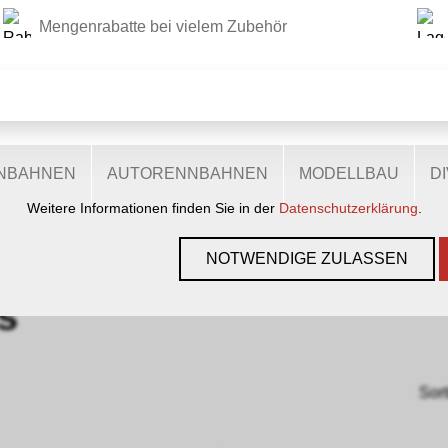
Mengenrabatte bei vielem Zubehör
DIESE WEBSITE VERWENDET COOKIES
r Website verschiedene Cookies: Einige sind notwendig für den
lichen Ihnen mehr Funktionalitäten, und noch andere helfen un
ie sind also eine Hilfe, unsere Leistungen stetig zu optimieren.
zugestimmt, nutzen anonymisierte, personenbezogene Daten.
ENBAHNEN
AUTORENNBAHNEN
MODELLBAU
D
Weitere Informationen finden Sie in der
Datenschutzerklärung
.
GEN, GLEISE & ZUBEHÖR
›
SPUR H0E
›
ROCO
›
LOKS
NOTWENDIGE ZULASSEN
s
Sort