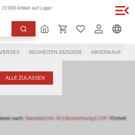
15'000 Artikel auf Lager
 korrekten Betrieb der
s dabei, die Nutzenden
 Einige Cookies, sofern
IVERSES
NEUHEITEN 2025/2026
ABVERKAUF
ALLE ZULASSEN
ieren nach:
Standard
|
Art. Nr
|
Bezeichnung
|
CHF
/ Einheit