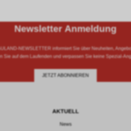
Newsletter Anmeldung
LAND-NEWSLETTER informiert Sie über Neuheiten, Angebote
n Sie auf dem Laufenden und verpassen Sie keine Spezial-An
JETZT ABONNIEREN
AKTUELL
News