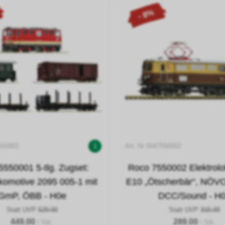
- 8%
5550001
1
Art. Nr 0047550002
5550001 5-tlg. Zugset:
Roco 7550002 Elektrol
okomotive 2095 005-1 mit
E10 „Ötscherbär“, NÖVOG
GmP, ÖBB - H0e
DCC/Sound - H
Statt UVP
529.00
Statt UVP
315.00
449.00
289.00
/ Stk.
/ Stk.