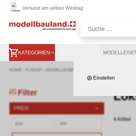
Versand am selben Werktag
Wir nutzen auf unsere
Website, andere ermög
besser zu verstehen. S
KATEGORIEN
MODELLEIS
HOME
›
E-SHOP
›
MODELLEISENBAHNEN
›
LOKOMOTIVEN, WA
Einstellen
Filter
Lok
PREIS
4 Artikel