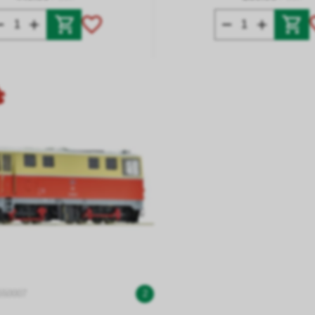
7550007
2