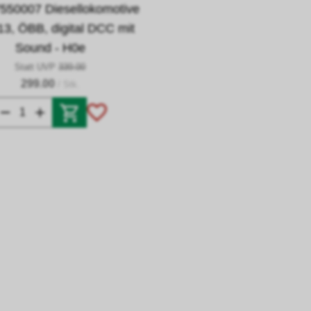
550007 Diesellokomotive
13, ÖBB, digital DCC mit
Sound - H0e
Statt UVP
339.00
299.00
/ Stk.