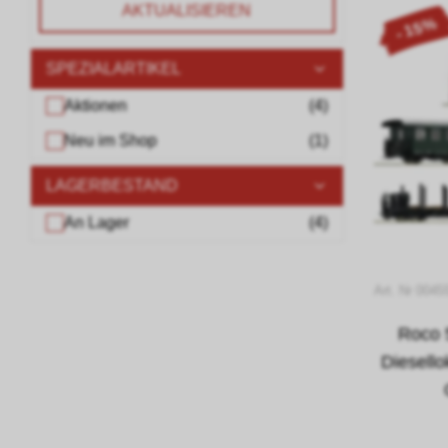
AKTUALISIEREN
- 15%
SPEZIALARTIKEL
Aktionen
(
4
)
Neu im Shop
(
1
)
LAGERBESTAND
An Lager
(
4
)
Art. Nr 004
Roco 
Diesell