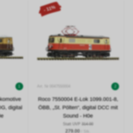
- 11%
1
Art. Nr 0047550004
2
okomotive
Roco 7550004 E-Lok 1099.001-8,
, digital
ÖBB, „St. Pölten“, digital DCC mit
0e
Sound - H0e
Statt UVP
314.00
279.00
/ Stk.