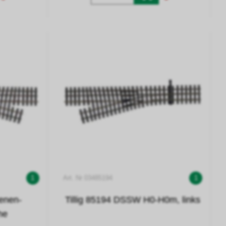
1
Art. Nr 03485194
1
ienen-
Tillig 85194 DSSW H0-H0m, links
he