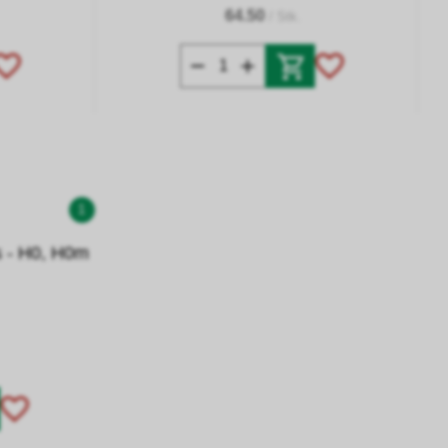
64.50
/ Stk.
1
s - H0, H0m