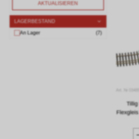
AKTUALISIEREN
LAGERBESTAND
An Lager
(
7
)
Art. Nr 0348
Till
Flexglei