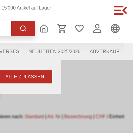
15'000 Artikel auf Lager
 korrekten Betrieb der
s dabei, die Nutzenden
 Einige Cookies, sofern
IVERSES
NEUHEITEN 2025/2026
ABVERKAUF
EIS H0 - H0M
ALLE ZULASSEN
m
ieren nach:
Standard
|
Art. Nr
|
Bezeichnung
|
CHF
/ Einheit