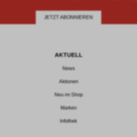
JETZT ABONNIEREN
AKTUELL
News
Aktionen
Neu im Shop
Marken
Infothek