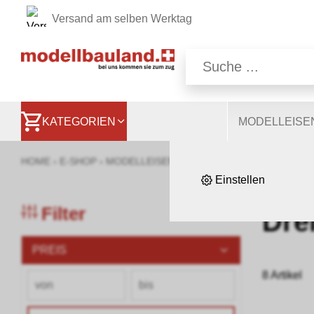
Versand am selben Werktag
Wir nutzen auf unsere
Website, andere ermög
besser zu verstehen. S
KATEGORIEN
MODELLEIS
HOME
›
E-SHOP
›
MODELLEISENBAHNEN
›
LOKOMOTIVEN, WA
Einstellen
Filter
Dre
PREIS
8 Artikel