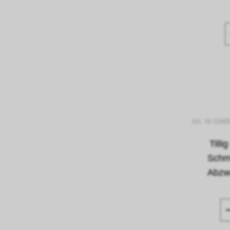
Art. Nr 0348
Till
Schma
Abzw