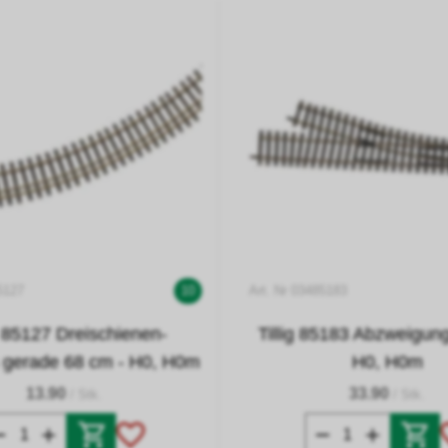
5127
10
Art. Nr 03485183
ig 85127 Dreischienen-
Tillig 85183 Abzweigung
s gerade 68 cm - H0, H0m
H0, H0m
13.90
33.90
/ Stk.
/ Stk.