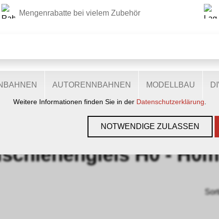
Mengenrabatte bei vielem Zubehör
DIESE WEBSITE VERWENDET COOKIES
r Website verschiedene Cookies: Einige sind notwendig für den
lichen Ihnen mehr Funktionalitäten, und noch andere helfen un
ie sind also eine Hilfe, unsere Leistungen stetig zu optimieren.
zugestimmt, nutzen anonymisierte, personenbezogene Daten.
ENBAHNEN
AUTORENNBAHNEN
MODELLBAU
D
Weitere Informationen finden Sie in der
Datenschutzerklärung
.
GEN, GLEISE & ZUBEHÖR
›
SPUR H0M
›
TILLIG
›
DREISCHIENENGL
NOTWENDIGE ZULASSEN
ischienengleis H0 - H0
Sort