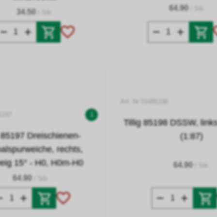
64.90
/ Stk.
34.50
/ Stk.
Art. Nr 03485198
5197
1
Tillig 85198 DSSW, link
ig 85197 Dreischienen-
(1:87)
lspurweiche, rechts,
eig 15° - H0, H0m-H0
64.90
/ Stk.
64.90
/ Stk.