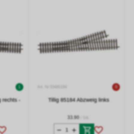
1
Art. Nr 03485184
0
 rechts -
Tillig 85184 Abzweig links
33.90
/ Stk.