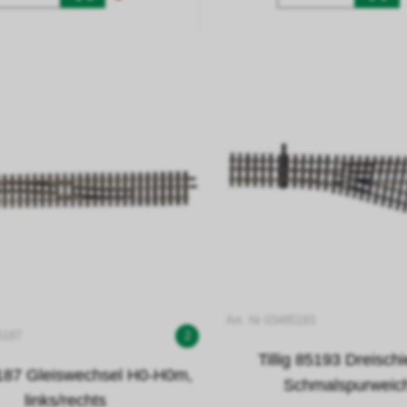
Art. Nr 03485193
5187
2
Tillig 85193 Dreisch
85187 Gleiswechsel H0-H0m,
Schmalspurweic
links/rechts