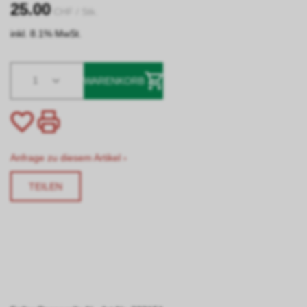
25.00
CHF
/ Stk.
inkl. 8.1% MwSt.
1
WARENKORB
Anfrage zu diesem Artikel ›
TEILEN