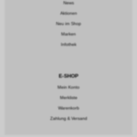
News
Aktionen
Neu im Shop
Marken
Infothek
E-SHOP
Mein Konto
Merkliste
Warenkorb
Zahlung & Versand