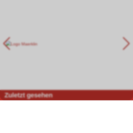
Zuletzt gesehen
Faller 222151 Passerelle N
009222151