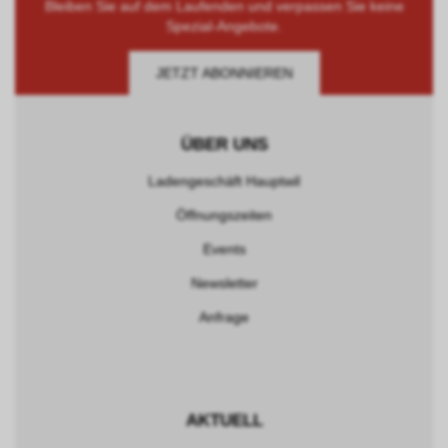
Bleiben Sie auf dem Laufenden und verpassen Sie keine
Spezial-Angebote.
JETZT ABONNIEREN
ÜBER UNS
Ladengeschäft Hauptwil
Öffnungszeiten
Events
Newsletter
Anfrage
AKTUELL