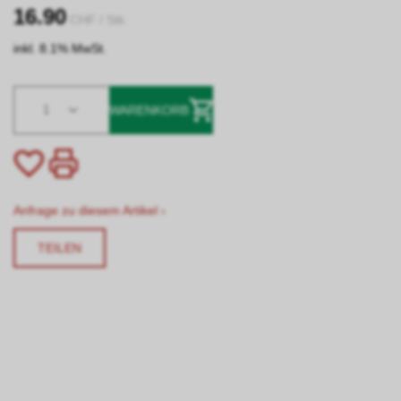
16.90
CHF
/ Stk.
inkl. 8.1% MwSt.
1
WARENKORB
Anfrage zu diesem Artikel ›
TEILEN