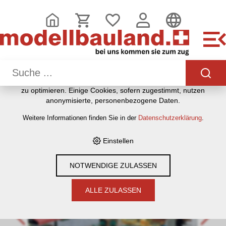
DIESE WEBSITE VERWENDET COOKIES
Wir nutzen auf unserer Website verschiedene Cookies:
Einige sind notwendig für den korrekten Betrieb der Website,
andere ermöglichen Ihnen mehr Funktionalitäten, und noch
andere helfen uns dabei, die Nutzenden besser zu
verstehen. Sie sind also eine Hilfe, unsere Leistungen stetig
zu optimieren. Einige Cookies, sofern zugestimmt, nutzen
HOME
›
E-SHOP
›
MODELLEISENBAHNEN
›
BAUMATERIAL &
anonymisierte, personenbezogene Daten.
ZUBEHÖR
›
FALLER
›
BAUSÄTZE HÄUSER, BAHNHÖFE,
Weitere Informationen finden Sie in der
Datenschutzerklärung
.
INDUSTRIE ETC
›
H0 1:87
›
FALLER 180581 BRUNNEN - H0
(1:87)
Einstellen
NOTWENDIGE ZULASSEN
ALLE ZULASSEN