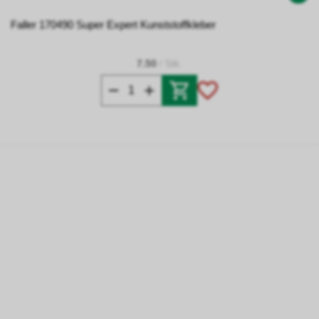
Faller 170490 Super Expert Kunststoffkleber
7.50
/ Stk.