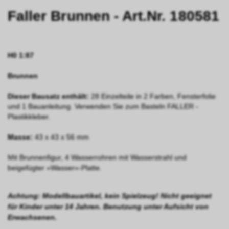
Faller Brunnen - Art.Nr. 180581
H0 1:87
Brunnen
Dieser Bausatz enthält:
28 Einzelteile in 2 Farben, Fensterfolie
und 1 Bauanleitung. Verwenden Sie zum Basteln FALLER -
Plastikkleber.
Masse:
43 x 43 x 56 mm
Mit Brunnenfigur, 4 Wasserrohren mit Wasserstrahl und
beigefügter »Wasser«-Platte.
Achtung: Modellbauartikel, kein Spielzeug! Nicht geeignet
für Kinder unter 14 Jahren. Benutzung unter Aufsicht von
Erwachsenen.