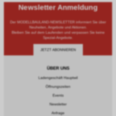
Newsletter Anmeldung
Der MODELLBAULAND-NEWSLETTER informiert Sie über
Neuheiten, Angebote und Aktionen.
Bleiben Sie auf dem Laufenden und verpassen Sie keine
Spezial-Angebote.
JETZT ABONNIEREN
ÜBER UNS
Ladengeschäft Hauptwil
Öffnungszeiten
Events
Newsletter
Anfrage