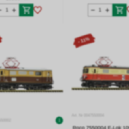
- 11%
Art. Nr 0047550004
7550002
1
Roco 7550004 E-Lok 10