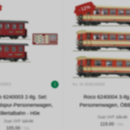
- 12%
6240003
2
Art. Nr 0046240004
 6240003 2-tlg. Set:
Roco 6240004 3-tlg.
lspur-Personenwagen,
Personenwagen, ÖBB
illertalbahn - H0e
Statt UVP
135.00
Statt UVP
119.00
119.00
/ Stk.
105.00
/ Stk.