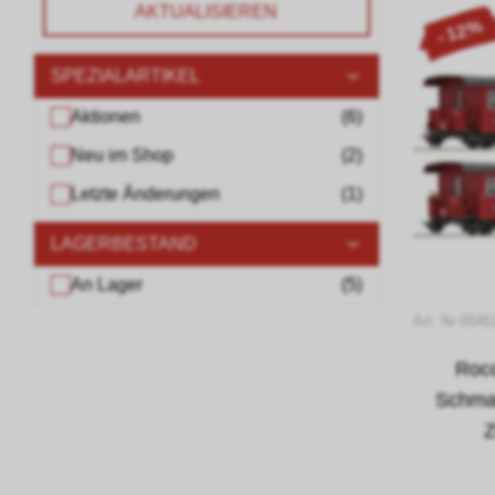
AKTUALISIEREN
- 12%
SPEZIALARTIKEL
Aktionen
(
6
)
Neu im Shop
(
2
)
Letzte Änderungen
(
1
)
LAGERBESTAND
An Lager
(
5
)
Art. Nr 004
Roco
Schma
Z