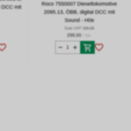
Roco 7550007 Diesellokomotive
al DCC mit
2095.13, ÖBB, digital DCC mit
Sound - H0e
Statt UVP
339.00
299.00
/ Stk.