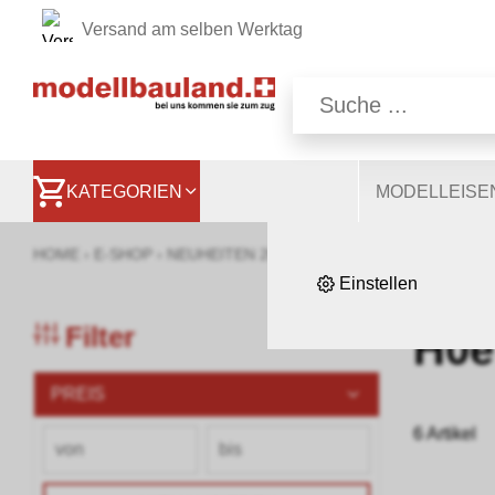
Versand am selben Werktag
Wir nutzen auf unsere
Website, andere ermög
besser zu verstehen. S
KATEGORIEN
MODELLEIS
HOME
›
E-SHOP
›
NEUHEITEN 2025/2026
›
MODELLEISENBAHN
Einstellen
Filter
H0e
PREIS
6 Artikel