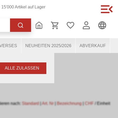
15'000 Artikel auf Lager
 korrekten Betrieb der
s dabei, die Nutzenden
 Einige Cookies, sofern
IVERSES
NEUHEITEN 2025/2026
ABVERKAUF
ALLE ZULASSEN
ieren nach:
Standard
|
Art. Nr
|
Bezeichnung
|
CHF
/ Einheit