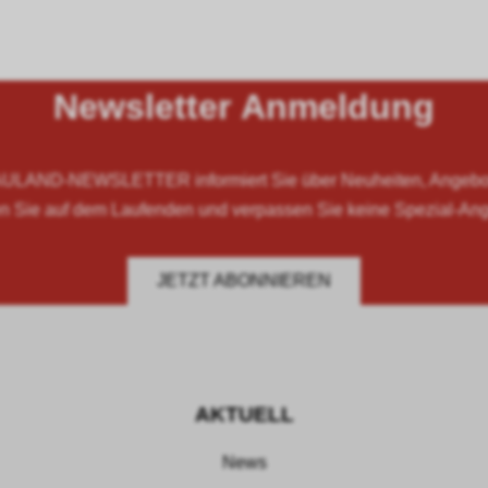
Newsletter Anmeldung
LAND-NEWSLETTER informiert Sie über Neuheiten, Angebote
n Sie auf dem Laufenden und verpassen Sie keine Spezial-An
JETZT ABONNIEREN
AKTUELL
News