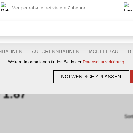
Mengenrabatte bei vielem Zubehör
DIESE WEBSITE VERWENDET COOKIES
r Website verschiedene Cookies: Einige sind notwendig für den
lichen Ihnen mehr Funktionalitäten, und noch andere helfen un
ie sind also eine Hilfe, unsere Leistungen stetig zu optimieren.
zugestimmt, nutzen anonymisierte, personenbezogene Daten.
ENBAHNEN
AUTORENNBAHNEN
MODELLBAU
D
Weitere Informationen finden Sie in der
Datenschutzerklärung
.
EN INTERNATIONAL
›
H0E 1:87
NOTWENDIGE ZULASSEN
 1:87
Sort