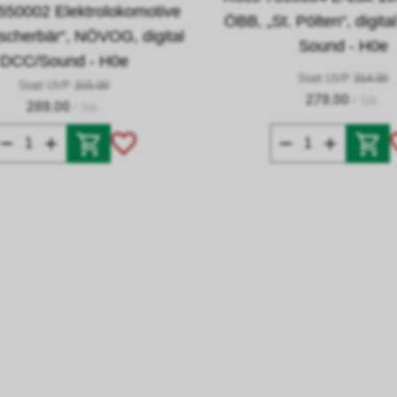
550002 Elektrolokomotive
ÖBB, „St. Pölten“, digit
scherbär“, NÖVOG, digital
Sound - H0e
DCC/Sound - H0e
Statt UVP
314.00
Statt UVP
315.00
279.00
/ Stk.
289.00
/ Stk.