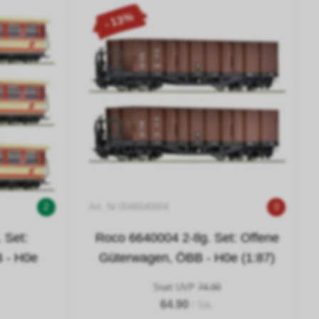
- 13%
2
Art. Nr 0046640004
0
 Set:
Roco 6640004 2-tlg. Set: Offene
 - H0e
Güterwagen, ÖBB - H0e (1:87)
Statt UVP
74.90
64.90
/ Stk.