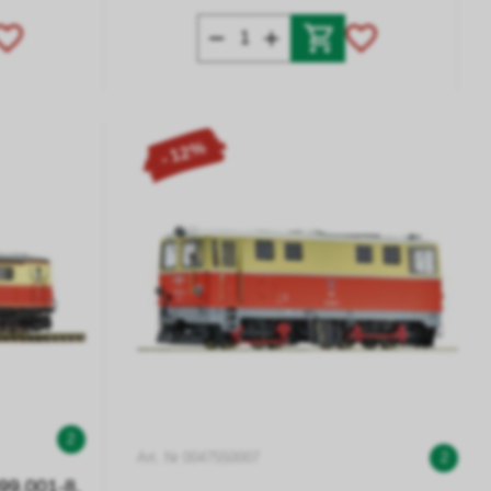
- 12%
2
Art. Nr 0047550007
2
99.001-8,