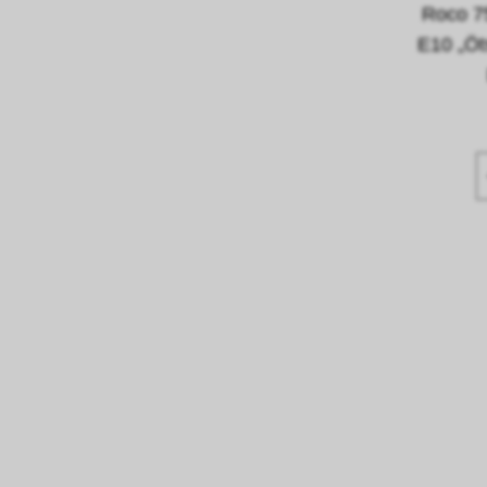
Roco 7
E10 „Öt