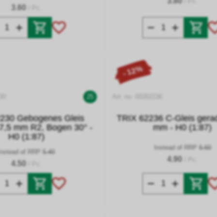
3.80
/ Pc.
3.60
/ Pc.
- 12%
30
25
Art. no. 00262236
230 Gebogenes Gleis
TRIX 62236 C-Gleis gera
7,5 mm R2, Bogen 30° -
mm - H0 (1:87)
H0 (1:87)
Instead of RRP
5.60
Instead of RRP
5.40
4.90
/ Pc.
4.50
/ Pc.