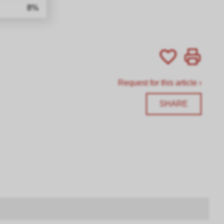
8%
Request for this article ›
SHARE