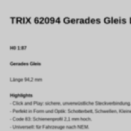
TRIX 62094 Gerades Gleis 
H0 1:87
Gerades Gleis
Länge 94,2 mm
Highlights
- Click and Play: sichere, unverwüstliche Steckverbindung
- Perfekt in Form und Optik: Schotterbett, Schwellen, Klein
- Code 83: Schienenprofil 2,1 mm hoch.
- Universell: für Fahrzeuge nach NEM.