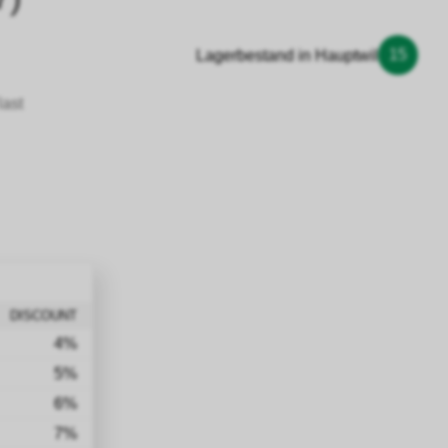
15
Lagerbestand in Hauptwil
last
DISCOUNT
4%
5%
6%
7%