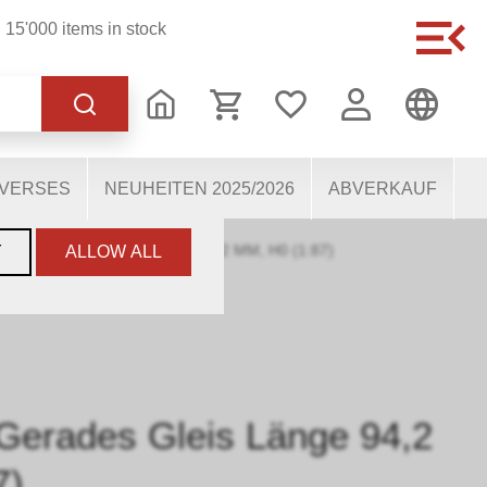
15'000 items in stock
of the website, others
users. They therefore help
mous personal data.
IVERSES
NEUHEITEN 2025/2026
ABVERKAUF
94 GERADES GLEIS LÄNGE 94,2 MM, H0 (1:87)
Y
ALLOW ALL
Gerades Gleis Länge 94,2
7)