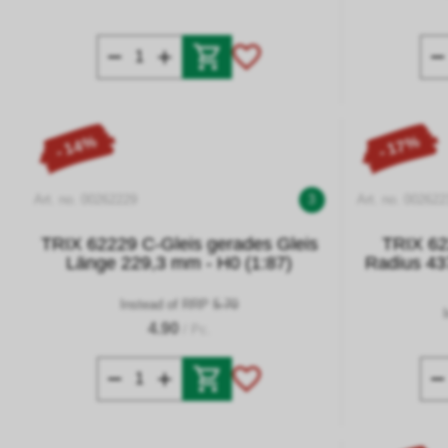
- 14%
- 17%
Art. no. 00262229
3
Art. no. 002622
TRIX 62229 C-Gleis gerades Gleis
TRIX 62
Länge 229,3 mm - H0 (1:87)
Radius 43
Instead of RRP
5.70
4.90
/ Pc.