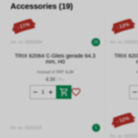
Accessories (19)
- 17%
- 13%
Art. no. 00262064
28
Art. no. 002620
TRIX 62064 C-Gleis gerade 64,3
TRIX 620
mm, H0
Instead of RRP
5.20
4.30
/ Pc.
- 12%
Art. no. 00262115
5
Art. no. 002621