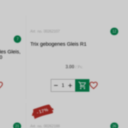
Art. no. 00262107
12
7
Trix gebogenes Gleis R1
es Gleis,
0
3.00
/ Pc.
- 17%
21
Art. no. 00262188
26