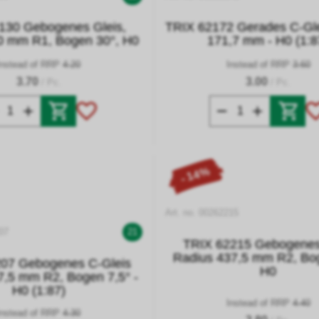
130 Gebogenes Gleis,
TRIX 62172 Gerades C-Gl
0 mm R1, Bogen 30°, H0
171,7 mm - H0 (1:8
Instead of RRP
4.20
Instead of RRP
3.60
3.70
3.00
/ Pc.
/ Pc.
- 14%
Art. no. 00262215
07
21
TRIX 62215 Gebogenes
Radius 437,5 mm R2, Bo
07 Gebogenes C-Gleis
H0
7,5 mm R2, Bogen 7,5° -
H0 (1:87)
Instead of RRP
4.40
Instead of RRP
4.30