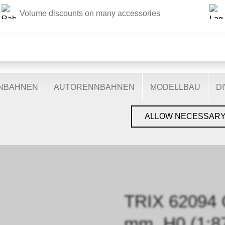
Volume discounts on many accessories
THIS WEBSITE USES COOKIES
s on our website: some are necessary for the correct operation 
nctionalities, and still others help us to better understand our 
ptimise our services. Some cookies, if consented to, use anony
ENBAHNEN
AUTORENNBAHNEN
MODELLBAU
D
You can find more information in the
privacy policy
.
GEN, GLEISE & ZUBEHÖR
›
SPUR H0
›
TRIX H0
›
GLEIS
›
TRIX 620
ALLOW NECESSAR
TRIX 62094 
mm, H0 (1:8