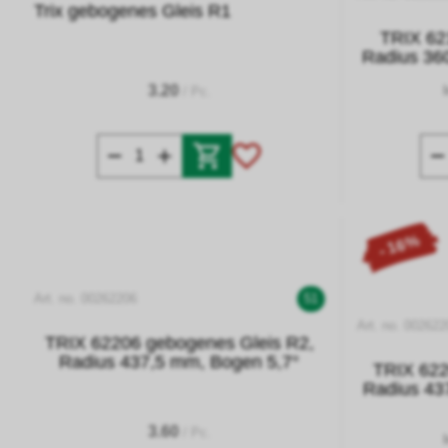
Trix gebogenes Gleis R1
TRIX 62
Radius 36
3.20
/ Pc.
- 16%
Art. no. 00262206
51
Art. no. 002622
TRIX 62206 gebogenes Gleis R2,
Radius 437,5 mm, Bogen 5,7°
TRIX 622
Radius 43
3.60
/ Pc.