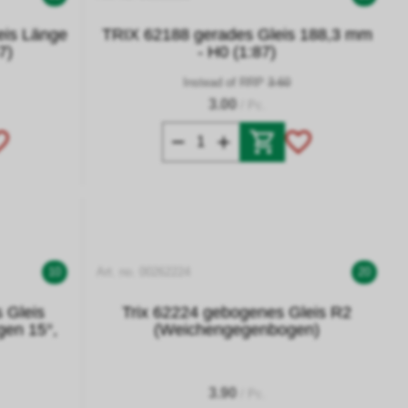
eis Länge
TRIX 62188 gerades Gleis 188,3 mm
7)
- H0 (1:87)
Instead of RRP
3.60
3.00
/ Pc.
10
Art. no. 00262224
20
 Gleis
Trix 62224 gebogenes Gleis R2
gen 15°,
(Weichengegenbogen)
3.90
/ Pc.