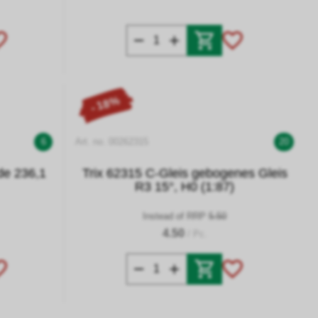
- 18%
6
Art. no. 00262315
20
de 236,1
Trix 62315 C-Gleis gebogenes Gleis
R3 15°, H0 (1:87)
Instead of RRP
5.50
4.50
/ Pc.