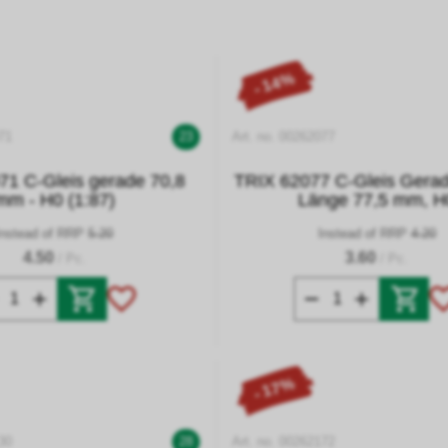
- 14%
71
23
Art. no. 00262077
71 C-Gleis gerade 70,8
TRIX 62077 C-Gleis Gerad
mm - H0 (1:87)
Länge 77,5 mm, H
Instead of RRP
5.20
Instead of RRP
4.20
4.50
3.60
/ Pc.
/ Pc.
- 17%
30
28
Art. no. 00262172