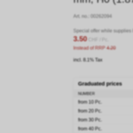
Art. no.:
00262094
Special offer while supplies 
3.50
CHF
/ Pc.
Instead of RRP
4.20
incl. 8.1% Tax
Graduated prices
NUMBER
from 10 Pc.
from 20 Pc.
from 30 Pc.
from 40 Pc.