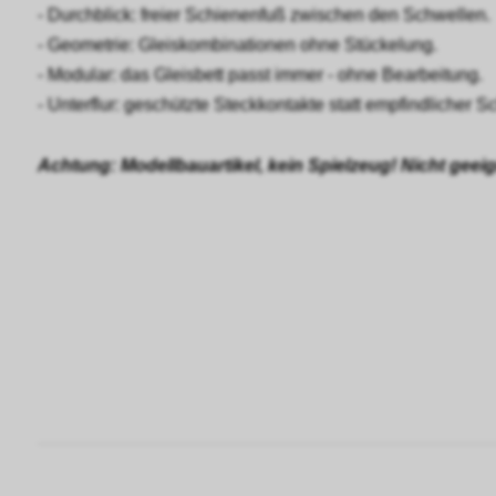
- Durchblick: freier Schienenfuß zwischen den Schwellen.
- Geometrie: Gleiskombinationen ohne Stückelung.
- Modular: das Gleisbett passt immer - ohne Bearbeitung.
- Unterflur: geschützte Steckkontakte statt empfindlicher 
Achtung: Modellbauartikel, kein Spielzeug! Nicht geei