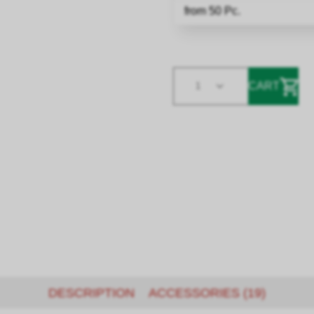
from 50 Pc.
CART
1
DESCRIPTION
ACCESSORIES (19)