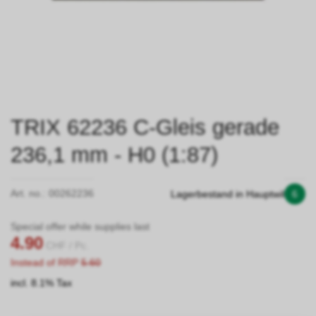
TRIX 62236 C-Gleis gerade
236,1 mm - H0 (1:87)
Art. no.:
00262236
Lagerbestand in Hauptwil
6
Special offer while supplies last
4.90
CHF
/ Pc.
Instead of RRP
5.60
incl. 8.1% Tax