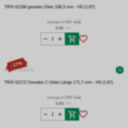
TRIX 62188 gerades Gleis 188,3 mm - H0 (1:87)
Instead of RRP
3.60
3.00
/ Pc.
- 17%
Art. no. 00262172
21
TRIX 62172 Gerades C-Gleis Länge 171,7 mm - H0 (1:87)
Instead of RRP
3.60
3.00
/ Pc.