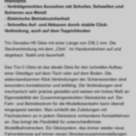
Highlights
- Vorbildgerechtes Aussehen mit Schotter, Schwellen und
Schienen aus Metall
- Elektrische Betriebssicherheit
- Schnelles Auf- und Abbauen durch stabile Click-
Verbindung, auch auf dem Teppichboden
Trix Gerades H0 Gleis mit einer Länge von 236,1 mm. Die
Steckverbindung mit dem „Click“. Im Handumdrehen auf und
abgebaut. Stabil und dauerhaft.
Das Trix-C-Gleis ist das ideale Gleis für den schnellen Aufbau
einer Gleisfigur auf dem Tisch oder auf dem Boden. Die
widerstandsarmen Klick-Verbindungen der Schienenenden sind
besonders kontaktsicher und leitfähig. Die Verbindungen sind
mechanisch sehr präzise gestaltet und weisen ein hohes Maß an
Eigenstabilität der Zusammengesteckten Gleisstücke auf. Der
Fahr- und Betriebsstrom für die Modelleisenbahn kann überall
eingespeist werden. Man schließt die Zuleitungen mit
Flachsteckern an in jedem Gleisstück vorhandene Kontaktfahnen
an. Das bringt die Flexibilität für unterschiedlichste
Modellbahnstrecken. Ein Gleissystem, das immer wieder neue
Fahrerlebnisse auf immer neuen Streckenzusammenstellungen