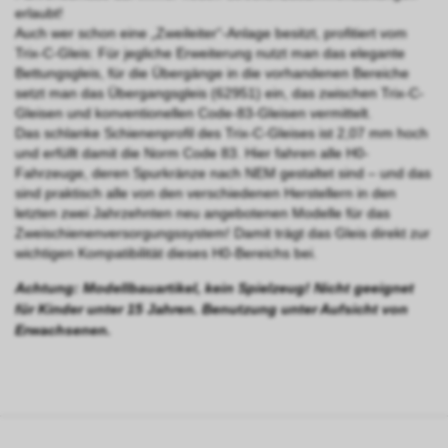
erlaubt!
Auch wer schon eine „Zweileiter“-Anlage besitzt, profitiert vom
Trix-C-Gleis: Für jegliche Erweiterung nutzt man das elegante
Bettungsgleis, für die Übergänge in die vorhandenen Bereiche
setzt man das Übergangsgleis (62951) ein, das zwischen Trix-C-
Gleisen und konventionellen Code-83-Gleisen vermittelt.
Das schlanke Schienenprofil des Trix-C-Gleises ist 2,07 mm hoch
und erfüllt damit die Norm Code 83. Hier fahren alle H0-
Fahrzeuge, deren Spurkränze nach NEM gestaltet sind – und das
sind praktisch alle von den verschiedenen Herstellern in den
letzten zwei Jahrzehnten neu angebotenen Modelle für das
Zweischienenversorgungssystem! Damit trägt das Gleis direkt zur
wichtigen Kompatibilität dieses H0-Bereichs bei.
Achtung: Modellbauartikel, kein Spielzeug! Nicht geeignet
für Kinder unter 15 Jahren. Benutzung unter Aufsicht von
Erwachsenen.