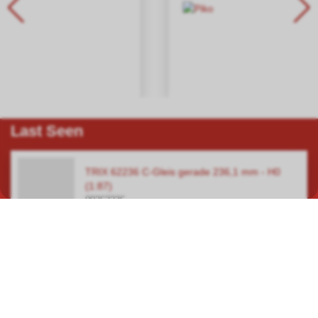
Last Seen
TRIX 62236 C-Gleis gerade 236,1 mm - H0
(1:87)
00262236