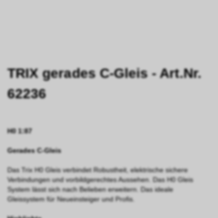
TRIX gerades C-Gleis - Art.Nr.
62236
H0 1:87
Gerades C-Gleis
Das Trix H0 Gleis verbindet Robustheit, elektrische sichere
Verbindungen und vorbildgerechtes Aussehen. Das H0 Gleis
System lässt sich nach Belieben erweitern. Das ideale
Gleissystem für Neueinsteiger und Profis.