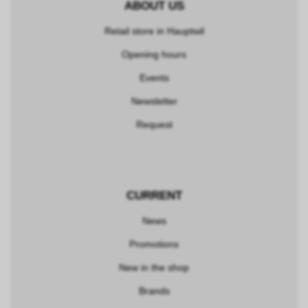
ABOUT US
Retail store in Hauptwil
Opening hours
Events
Newsletter
Request
CURRENT
News
Promotions
New in the shop
Brands