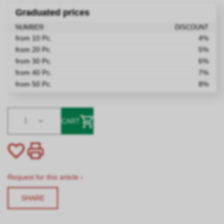
Graduated prices
NUMBER
DISCOUNT
from 10 Pc.
4%
from 20 Pc.
5%
from 30 Pc.
6%
from 40 Pc.
7%
from 50 Pc.
8%
1
CART
Request for this article ›
SHARE