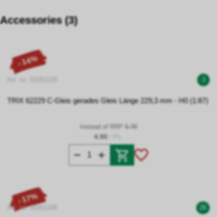
Accessories (3)
- 14%
Art. no. 00262229
3
TRIX 62229 C-Gleis gerades Gleis Länge 229,3 mm - H0 (1:87)
Instead of RRP
5.70
4.90
/ Pc.
- 17%
Art. no. 00262188
26