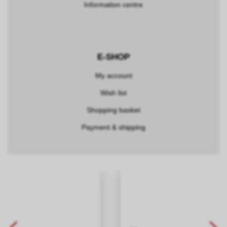
Information centre
E-SHOP
My account
Wish list
Shopping basket
Payment & shipping