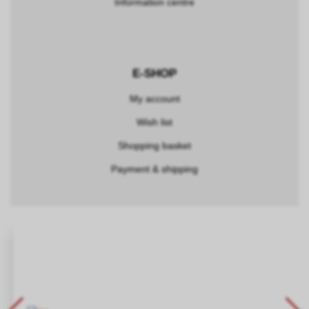
Information centre
E-SHOP
My account
Wish list
Shopping basket
Payment & shipping