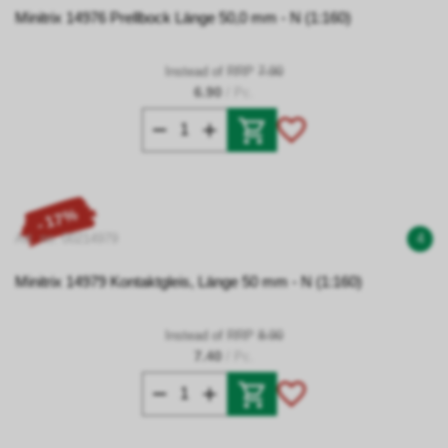
Minitrix 14976 Prellbock Länge 50,0 mm - N (1:160)
Instead of RRP
7.90
6.90
/ Pc.
- 17%
Art. no. 00214979
4
Minitrix 14979 Kontaktgleis, Länge 50 mm - N (1:160)
Instead of RRP
8.90
7.40
/ Pc.