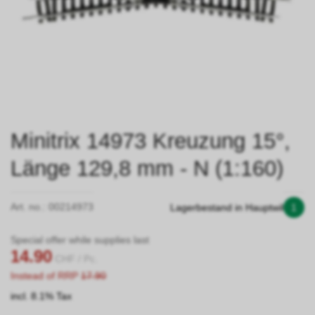
Minitrix 14973 Kreuzung 15°,
Länge 129,8 mm - N (1:160)
Art. no.:
00214973
Lagerbestand in Hauptwil
1
Special offer while supplies last
14.90
CHF
/ Pc.
Instead of RRP
17.90
incl. 8.1% Tax