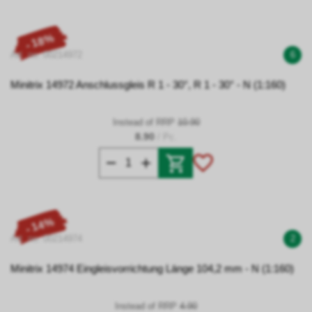
- 18%
Art. no. 00214972
6
Minitrix 14972 Anschlussgleis R 1 - 30°, R 1 - 30° - N (1:160)
Instead of RRP
10.90
8.90
/ Pc.
- 14%
Art. no. 00214974
2
Minitrix 14974 Eingleisvorrichtung Länge 104,2 mm - N (1:160)
Instead of RRP
4.90