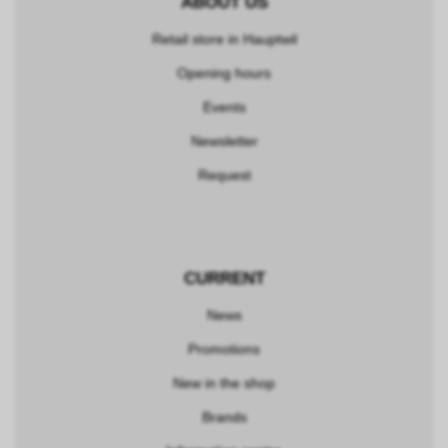
ABOUT US
Retail store in Hauptwil
Opening hours
Events
Newsletter
Request
CURRENT
News
Promotions
New in the shop
Brands