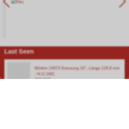
Last Seen
Minitrix 14973 Kreuzung 15°, Länge 129,8 mm
- N (1:160)
00214973