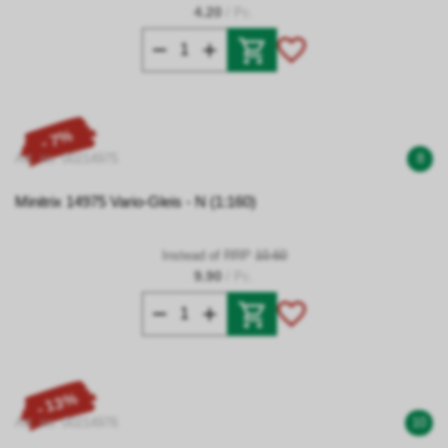
4.20
/ Pc.
- 7%
Art. no. 00214975
8
Minitrix 14975 Vario-Gleis - N (1:160)
Instead of RRP
10.60
9.90
/ Pc.
- 13%
Art. no. 00214976
10