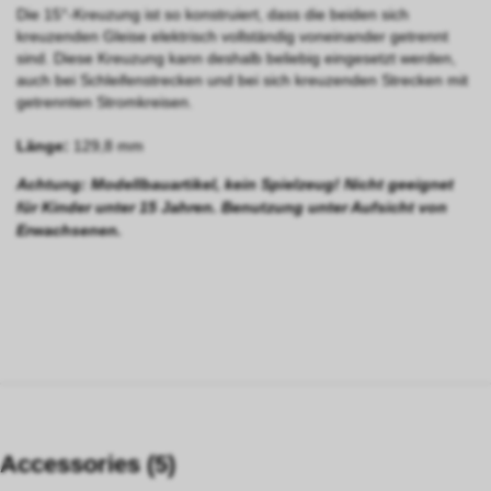
Die 15°-Kreuzung ist so konstruiert, dass die beiden sich
kreuzenden Gleise elektrisch vollständig voneinander getrennt
sind. Diese Kreuzung kann deshalb beliebig eingesetzt werden,
auch bei Schleifenstrecken und bei sich kreuzenden Strecken mit
getrennten Stromkreisen.
Länge:
129,8 mm
Achtung: Modellbauartikel, kein Spielzeug! Nicht geeignet
für Kinder unter 15 Jahren. Benutzung unter Aufsicht von
Erwachsenen.
Accessories (5)