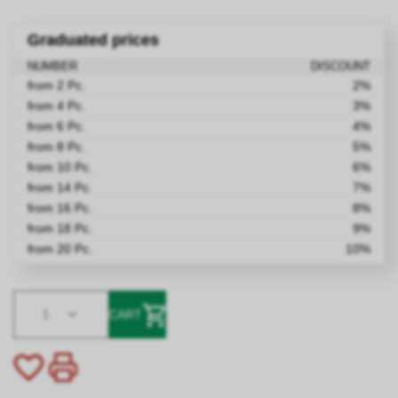
Graduated prices
NUMBER
DISCOUNT
from 2 Pc.
2%
from 4 Pc.
3%
from 6 Pc.
4%
from 8 Pc.
5%
from 10 Pc.
6%
from 14 Pc.
7%
from 16 Pc.
8%
from 18 Pc.
9%
from 20 Pc.
10%
1
CART