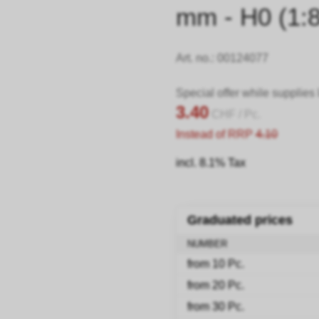
mm - H0 (1:8
Art. no.:
00124077
Special offer while supplies 
3.40
CHF
/ Pc.
Instead of RRP
4.10
incl. 8.1% Tax
Graduated prices
NUMBER
from 10 Pc.
from 20 Pc.
from 30 Pc.