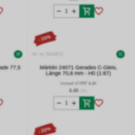
- 15%
38
Art. no. 00124071
31
rade 77,5
Märklin 24071 Gerades C-Gleis,
Länge 70,8 mm - H0 (1:87)
Instead of RRP
5.20
4.40
/ Pc.
- 20%