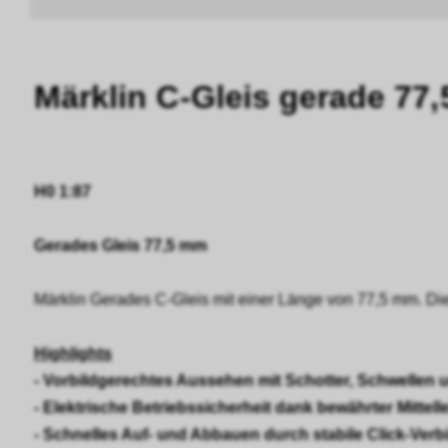
Märklin C-Gleis gerade 77,
H0 1:87
Gerades Gleis 77,5 mm
Märklin Gerades C-Gleis mit einer Länge von 77,5 mm. Di
Highlights
- Vorbildgerechtes Aussehen mit Schotter, Schwellen 
- Elektrische Betriebssicherheit dank bewährter Mittelle
- Schnelles Auf- und Abbauen durch stabile Click-Ve