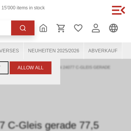
15'000 items in stock
of the website, others
users. They therefore help
mous personal data.
IVERSES
NEUHEITEN 2025/2026
ABVERKAUF
›
C-GLEISMATERIAL
›
MÄRKLIN 24077 C-GLEIS GERADE
Y
ALLOW ALL
7 C-Gleis gerade 77,5