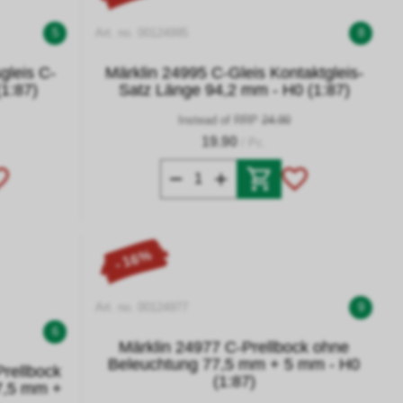
5
Art. no. 00124995
8
gleis C-
Märklin 24995 C-Gleis Kontaktgleis-
(1:87)
Satz Länge 94,2 mm - H0 (1:87)
Instead of RRP
24.90
19.90
/ Pc.
- 16%
Art. no. 00124977
9
6
Märklin 24977 C-Prellbock ohne
Beleuchtung 77,5 mm + 5 mm - H0
Prellbock
(1:87)
7,5 mm +