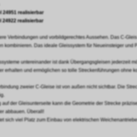
l 24951 realisierbar
l 24922 realisierbar
chere Verbindungen und vorbildgerechtes Aussehen. Das C-Gleis
n kombinieren. Das ideale Gleissystem für Neueinsteiger und P
ysteme untereinander ist dank Übergangsgleisen jederzeit mögli
rhalten und ermöglichen so tolle Streckenführungen ohne kom
bindung zweier C-Gleise ist von außen nicht sichtbar. Die Stre
ig.
 auf der Gleisunterseite kann die Geometrie der Strecke präzi
der abbauen. Überall!
tet sich viel Platz zum Einbau von elektrischen Weichenantrie