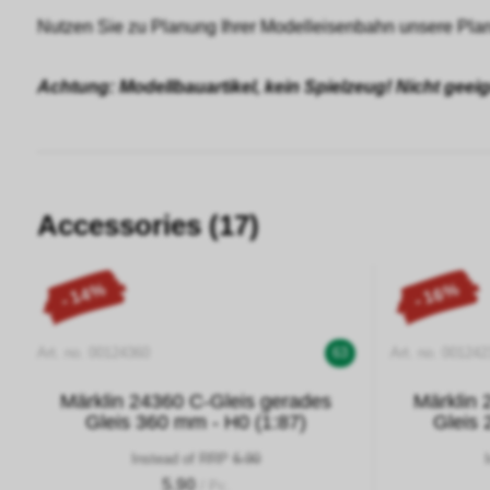
Nutzen Sie zu Planung Ihrer Modelleisenbahn unsere Plan
Achtung: Modellbauartikel, kein Spielzeug! Nicht geei
Accessories (17)
- 14%
- 16%
Art. no. 00124360
63
Art. no. 001242
Märklin 24360 C-Gleis gerades
Märklin 
Gleis 360 mm - H0 (1:87)
Gleis 
Instead of RRP
6.90
5.90
/ Pc.