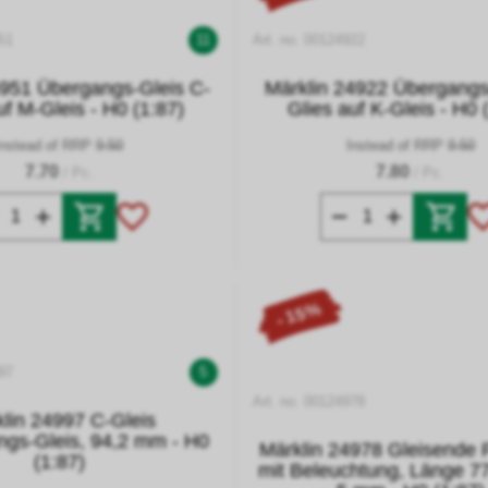
51
11
Art. no. 00124922
4951 Übergangs-Gleis C-
Märklin 24922 Übergangs
uf M-Gleis - H0 (1:87)
Glies auf K-Gleis - H0 
Instead of RRP
9.50
Instead of RRP
9.50
7.70
7.80
/ Pc.
/ Pc.
- 15%
97
5
Art. no. 00124978
lin 24997 C-Gleis
ngs-Gleis, 94,2 mm - H0
Märklin 24978 Gleisende 
(1:87)
mit Beleuchtung, Länge 7