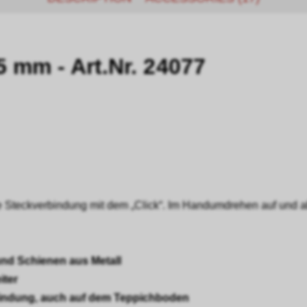
5 mm - Art.Nr. 24077
e Steckverbindung mit dem „Click“. Im Handumdrehen auf und ab
und Schienen aus Metall
iter
rbindung, auch auf dem Teppichboden