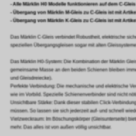
- Alle Märklin H0 Modelle funktionieren auf dem C-Gleis
- Übergang von Märklin M-Gleis zu C-Gleis ist mit Artike
- Übergang von Märklin K-Gleis zu C-Gleis ist mit Artike
Das Märklin C-Gleis verbindet Robustheit, elektrische si
speziellen Übergangsgleisen sogar mit alten Gleissysteme
Das Märklin H0-System: Die Kombination der Märklin Gleiss
gemeinsame Masse an den beiden Schienen bleiben immer e
und Gleisdreiecke).
Perfekte Verbindung: Die mechanische und elektrische Ver
wie im Vorbild. Spezielle Schienenverbinder sind nicht nöt
Unsichtbare Stärke: Dank dieser stabilen Click-Verbindung
müssen. So lassen sie sich jederzeit auf- und schnell wie
Vielzweckraum: Im Böschungskörper (Gleisunterseite) bie
mehr. Das alles ist von außen völlig unsichtbar.