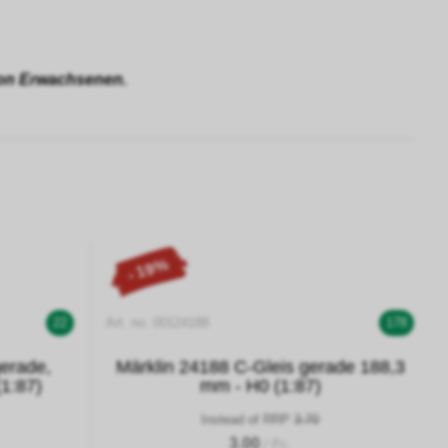
 von Erwachsenen.
- 19%
22
Art. no. 00124188
178
gerade,
Märklin 24188 C-Gleis gerade 188,3
1:87)
mm - H0 (1:87)
Instead of RRP
3.70
3.00
/ Pc.