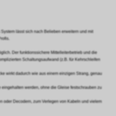
 System lässt sich nach Belieben erweitern und mit
rofis.
ch. Der funktionssichere Mittelleiterbetrieb und die
plizierten Schaltungsaufwand (z.B. für Kehrschleifen
cke wirkt dadurch wie aus einem einzigen Strang, genau
se eingehalten werden, ohne die Gleise festschrauben zu
ben oder Decodern, zum Verlegen von Kabeln und vielem