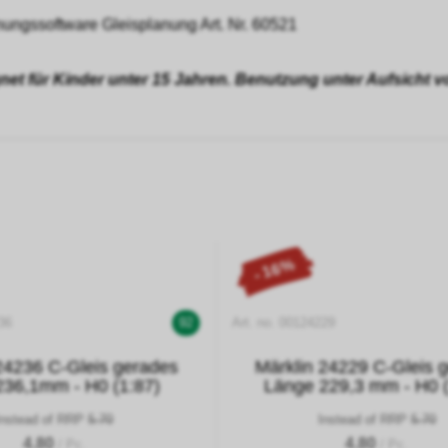
ungssoftware Gleisplanung Art. Nr. 60521
gnet für Kinder unter 15 Jahren. Benutzung unter Aufsicht
- 16%
36
92
Art. no. 00124229
24236 C-Gleis gerades
Märklin 24229 C-Gleis 
236,1mm - H0 (1:87)
Länge 229,3 mm - H0 (
Instead of RRP
5.70
Instead of RRP
5.70
4.80
4.80
/ Pc.
/ Pc.