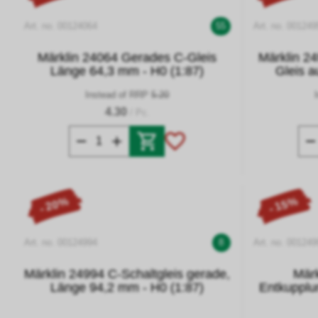
Art. no. 00124064
55
Art. no. 001249
Märklin 24064 Gerades C-Gleis
Märklin 2
Länge 64,3 mm - H0 (1:87)
Gleis a
Instead of RRP
5.20
4.30
/ Pc.
- 20%
- 15%
Art. no. 00124994
8
Art. no. 001249
Märklin 24994 C-Schaltgleis gerade,
Märk
Länge 94,2 mm - H0 (1:87)
Entkupplu