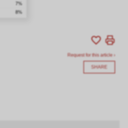
7%
8%
Request for this article ›
SHARE