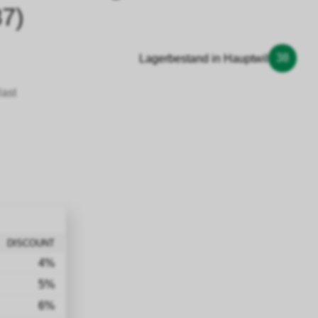
7)
38
Lagerbestand in Hauptwil
last
DISCOUNT
4%
5%
6%