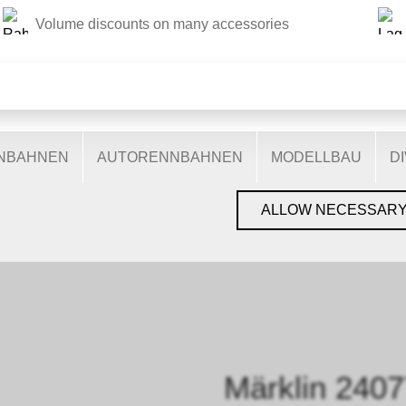
Volume discounts on many accessories
THIS WEBSITE USES COOKIES
s on our website: some are necessary for the correct operation 
nctionalities, and still others help us to better understand our 
ptimise our services. Some cookies, if consented to, use anony
ENBAHNEN
AUTORENNBAHNEN
MODELLBAU
D
You can find more information in the
privacy policy
.
GEN, GLEISE & ZUBEHÖR
›
SPUR H0
›
MÄRKLIN
›
GLEISMATERIAL
ALLOW NECESSAR
Märklin 2407