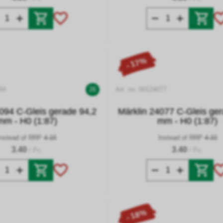
- 17%
94
26
Art. no. 00124077
094 C-Gleis gerade 94,2
Märklin 24077 C-Gleis ge
mm - H0 (1:87)
mm - H0 (1:87)
Instead of RRP
4.10
Instead of RRP
4.10
3.40
3.40
/ Pc.
/ Pc.
- 18%