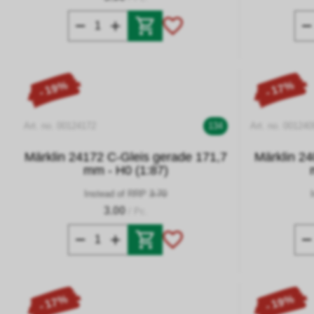
- 19%
- 17%
Art. no. 00124172
134
Art. no. 001240
Märklin 24172 C-Gleis gerade 171,7
Märklin 24
mm - H0 (1:87)
Instead of RRP
3.70
3.00
/ Pc.
- 17%
- 19%