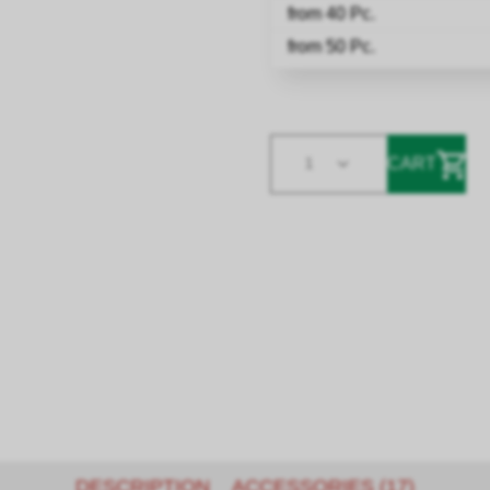
from 40 Pc.
from 50 Pc.
CART
1
DESCRIPTION
ACCESSORIES (17)