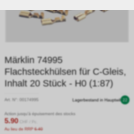
Märklin 74995
Flachsteckhülsen für C-Gleis,
Inhalt 20 Stück - H0 (1:87)
Art. N°:
00174995
Lagerbestand in Hauptwil
22
Action jusqu'à épuisement des stocks
5.90
CHF
/ Pc.
Au lieu de RRP
6.40