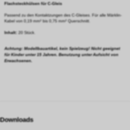
Flachsteckhülsen für C-Gleis
Passend zu den Kontaktzungen des C-Gleises. Für alle Märklin-
Kabel von 0,19 mm² bis 0,75 mm² Querschnitt.
Inhalt:
20 Stück.
Achtung: Modellbauartikel, kein Spielzeug! Nicht geeignet
für Kinder unter 15 Jahren. Benutzung unter Aufsicht von
Erwachsenen.
Downloads