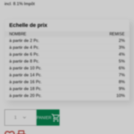
incl. 8.1% Impôt
Echelle de prix
NOMBRE
REMISE
à partir de 2 Pc.
2%
à partir de 4 Pc.
3%
à partir de 6 Pc.
4%
à partir de 8 Pc.
5%
à partir de 10 Pc.
6%
à partir de 14 Pc.
7%
à partir de 16 Pc.
8%
à partir de 18 Pc.
9%
à partir de 20 Pc.
10%
1
PANIER