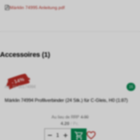
Märklin 74995 Anleitung.pdf
Accessoires (1)
- 14%
Art. N° 00174994
16
Märklin 74994 Profilverbinder (24 Stk.) für C-Gleis, H0 (1:87)
Au lieu de RRP
4.90
4.20
/ Pc.