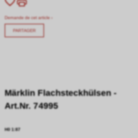
Demande de cet article ›
PARTAGER
Märklin Flachsteckhülsen -
Art.Nr. 74995
H0 1:87