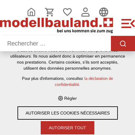
CE SITE UTILISE DES COOKIES
.
Nous utilisons différents cookies sur notre site web : certains
sont nécessaires au bon fonctionnement du site, d'autres
vous permettent d'accéder à davantage de fonctionnalités et
d'autres encore nous aident à mieux comprendre les
utilisateurs. Ils nous aident donc à optimiser en permanence
HOME
›
E-SHOP
›
MODELLEISENBAHNEN
›
LOKOMOTIVEN,
nos prestations. Certains cookies, s'ils sont acceptés,
WAGEN, GLEISE & ZUBEHÖR
›
SPUR H0
›
MÄRKLIN
›
utilisent des données personnelles anonymes.
ZUBEHÖR
›
MÄRKLIN 74995 FLACHSTECKHÜLSEN FÜR C-
GLEIS, INHALT 20 STÜCK - H0 (1:87)
Pour plus d'informations, consultez
la déclaration de
confidentialité
.
Régler
- 8%
AUTORISER LES COOKIES NÉCESSAIRES
AUTORISER TOUT