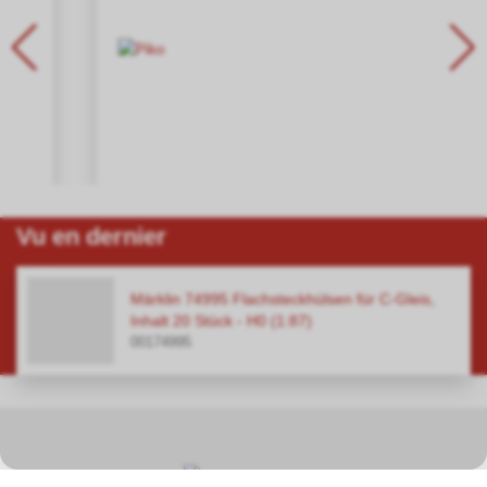
Vu en dernier
Märklin 74995 Flachsteckhülsen für C-Gleis,
Inhalt 20 Stück - H0 (1:87)
00174995