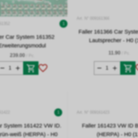
Art. N° 009161366
161352
1
Faller 161366 Car Syste
ler Car System 161352
Lautsprecher - H0 (
Erweiterungsmodul
11.90
/ Pc.
239.00
/ Pc.
161422
1
Art. N° 009161423
ar System 161422 VW ID.
Faller 161423 VW ID B
grün-weiß (HERPA) - H0
(HERPA) - H0 (1