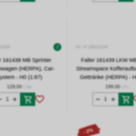
161438
2
Art. N° 009161439
er 161438 MB Sprinter
Faller 161439 LKW MB
nwagen (HERPA), Car-
Streamspace Kofferaufba
ystem - H0 (1:87)
Gettränke (HERPA) - H
129.00
199.00
/ Set
/ Pc.
- 2%