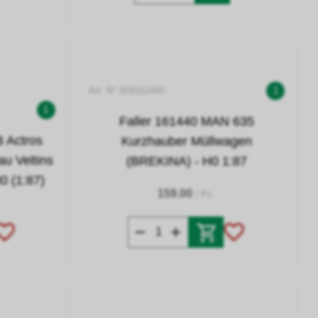
Art. N° 009161440
1
1
Faller 161440 MAN 635
 Actros
Kurzhauber Müllwagen
u Veltins
(BREKINA) - H0 1:87
0 (1:87)
159.00
/ Pc.