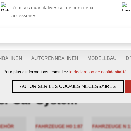
Remises quantitatives sur de nombreux
CE SITE UTILISE DES COOKIES
accessoires
.
ts cookies sur notre site web : certains sont nécessaires au bon
tent d'accéder à davantage de fonctionnalités et d'autres encor
eurs. Ils nous aident donc à optimiser en permanence nos presta
ENBAHNEN
AUTORENNBAHNEN
MODELLBAU
D
'ils sont acceptés, utilisent des données personnelles anonyme
Pour plus d'informations, consultez
la déclaration de confidentialité
.
ZUBEHÖR
›
FALLER
›
FALLER CAR-SYSTEM
AUTORISER LES COOKIES NÉCESSAIRES
ler Car-System
BEHÖR
FAHRZEUGE H0 1:87
FAHRZEUGE N 1