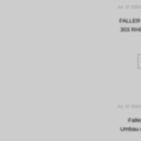
Art. N° 009
FALLER 
303 RHD
Art. N° 009
Fall
Umbau-C