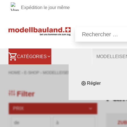
Expédition le jour même
Nous utilisons différen
d'autres vous permet
comprendre les utilisat
CATÉGORIES
MODELLEIS
s
HOME
›
E-SHOP
›
MODELLEISENBAHNEN
›
BAUMATERIAL & 
Régler
Filter
Fal
PRIX
ZU