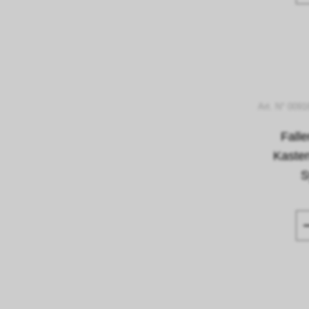
Art. N° 009
Fall
Kaste
S