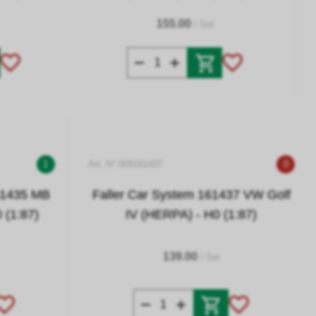
155.00
/ Set
1
Art. N° 009161437
0
61435 MB
Faller Car System 161437 VW Golf
 (1:87)
IV (HERPA) - H0 (1:87)
139.00
/ Set