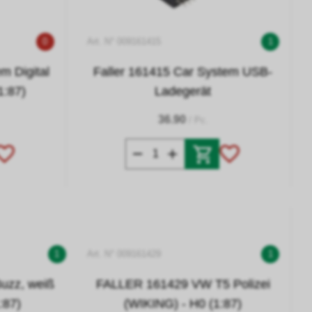
0
Art. N° 009161415
1
m Digital
Faller 161415 Car System USB-
1:87)
Ladegerät
36.90
/ Pc.
1
Art. N° 009161429
1
uzz, weiß
FALLER 161429 VW T5 Polizei
:87)
(WIKING) - H0 (1:87)