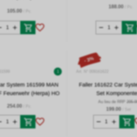
188.00
/ Pc.
105.00
/ Pc.
- 3%
161599
1
Art. N° 009161622
 Car System 161599 MAN
Faller 161622 Car Syst
 Feuerwehr (Herpa) HO
Set Komponent
Au lieu de RRP
205.0
254.00
/ Pc.
199.00
/ Set