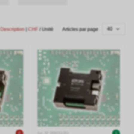
40
|
Description
|
CHF
/ Unité
Articles par page
0
Art. N° 009161351
1