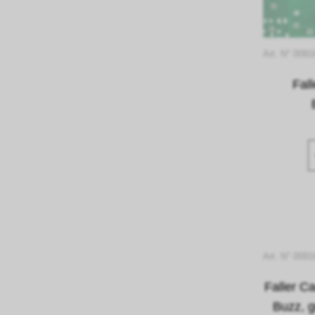
Art. N° 009
Fal
Art. N° 009
Faller C
Buzz, 