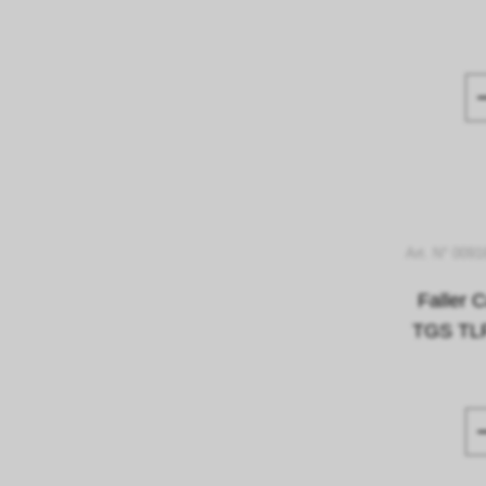
Art. N° 009
Faller
TGS TLF