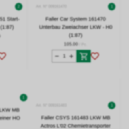
2
Art. N° 009161470
1
51 Start-
Faller Car System 161470
(1:87)
Unterbau Zweiachser LKW - H0
(1:87)
0
105.00
/ Pc.
1
Art. N° 009161483
1
1 LKW MB
Faller CSYS 161483 LKW MB
teiner HO
Actros L'02 Chemietransporter