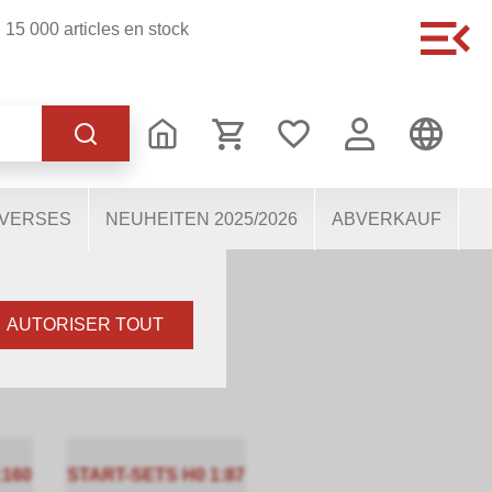
15 000 articles en stock
 fonctionnement du site,
e nous aident à mieux
tions. Certains cookies,
IVERSES
NEUHEITEN 2025/2026
ABVERKAUF
s.
AUTORISER TOUT
:160
START-SETS H0 1:87