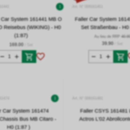
161441
1
Art. N° 009161451
Car System 161441 MB O
Faller Car System 1614
 Reisebus (WIKING) - H0
Set Straßenbau - H0 
(1:87)
Au lieu de RRP
40.9
39.90
/ Set
169.00
/ Set
161474
1
Art. N° 009161481
er Car System 161474
Faller CSYS 16148
hassis Bus MB Citaro -
Actros L'02 Abrollcon
H0 (1:87 )