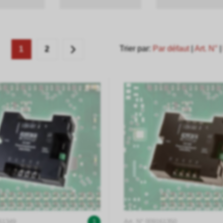
Trier par:
Par défaut
|
Art. N°
1
2
161349
1
Art. N° 009161350