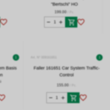
"Bertschi" HO
199.00
/ Pc.
1
Art. N° 009161651
1
em Basis
Faller 161651 Car System Traffic-
en
Control
0
155.00
/ Pc.