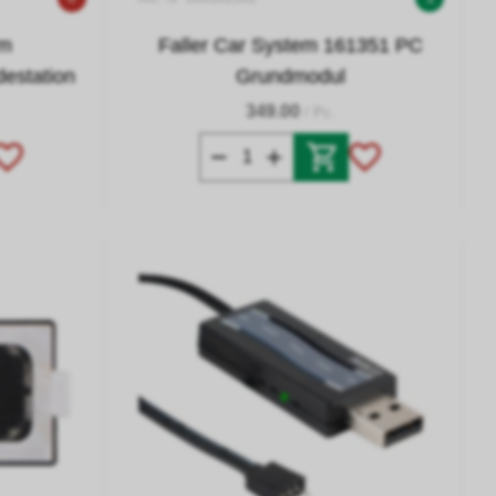
em
Faller Car System 161351 PC
estation
Grundmodul
349.00
/ Pc.