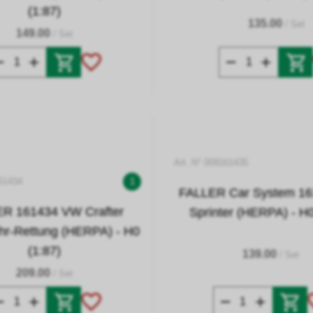
(1:87)
135.00
/ Set
149.00
/ Set
Art. N° 009161435
161434
1
FALLER Car System 1
R 161434 VW Crafter
Sprinter (HERPA) - H0
hr-Rettung (HERPA) - H0
(1:87)
139.00
/ Set
209.00
/ Set