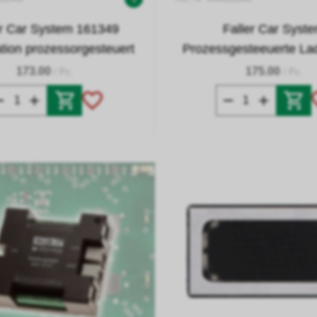
er Car System 161349
Faller Car Syst
tion prozessorgesteuert
Prozessgesteeuerte Lad
173.00
175.00
/ Pc.
/ Pc.