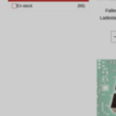
En stock
(
66
)
Fall
Ladesta