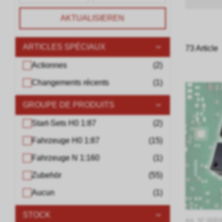
AKTUALISIEREN
ARTICLES SPÉCIAUX
73 Article
Actionnes
(
2
)
Changements récents
(
1
)
GROUPE DE PRODUITS
Start-Sets H0 1:87
(
2
)
Fahrzeuge H0 1:87
(
15
)
Fahrzeuge N 1:160
(
1
)
Zubehör
(
55
)
Aucun
(
1
)
STOCK
Art. N° 009