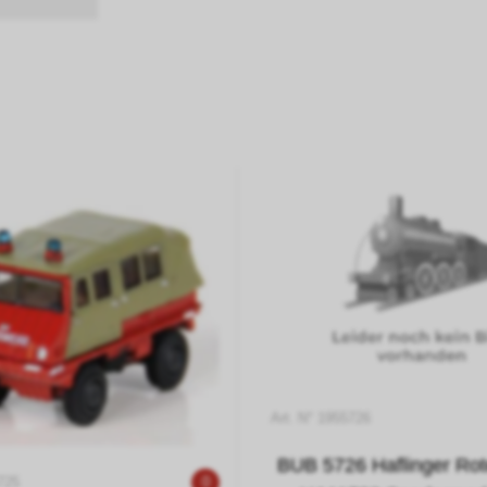
Art. N° 1955726
BUB 5726 Haflinger Ro
725
0