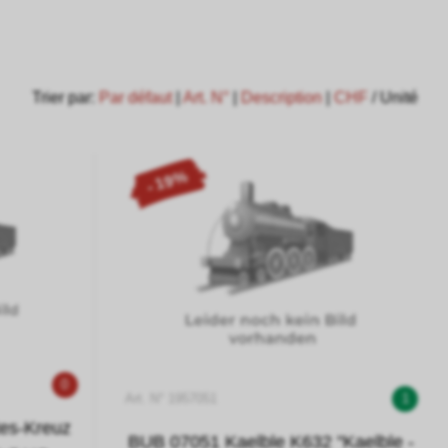
Trier par:
Par défaut
|
Art. N°
|
Description
|
CHF
/ Unité
- 19%
0
Art. N° 1957051
1
tes-Kreuz
BUB 07051 Kaelble K632 "Kaelble -