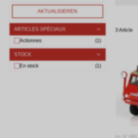
AKTUALISIEREN
ARTICLES SPÉCIAUX
3 Article
Actionnes
(
1
)
STOCK
En stock
(
1
)
Art. N° 1955