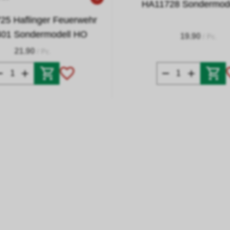
HA11728 Sondermod
25 Haflinger Feuerwehr
01 Sondermodell HO
19.90
/ Pc.
21.90
/ Pc.