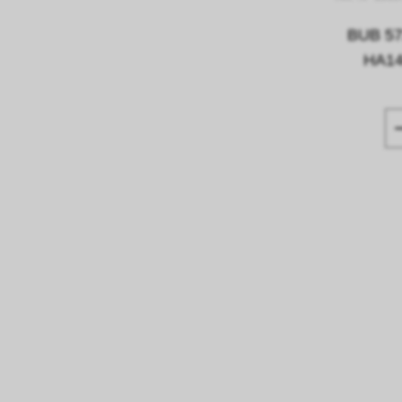
BUB 57
HA14