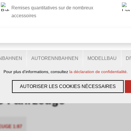
Remises quantitatives sur de nombreux
CE SITE UTILISE DES COOKIES
accessoires
.
ts cookies sur notre site web : certains sont nécessaires au bon
tent d'accéder à davantage de fonctionnalités et d'autres encor
eurs. Ils nous aident donc à optimiser en permanence nos presta
ENBAHNEN
AUTORENNBAHNEN
MODELLBAU
D
'ils sont acceptés, utilisent des données personnelles anonyme
Pour plus d'informations, consultez
la déclaration de confidentialité
.
AHRZEUGE
AUTORISER LES COOKIES NÉCESSAIRES
 Fahrzeuge
UGE 1:87