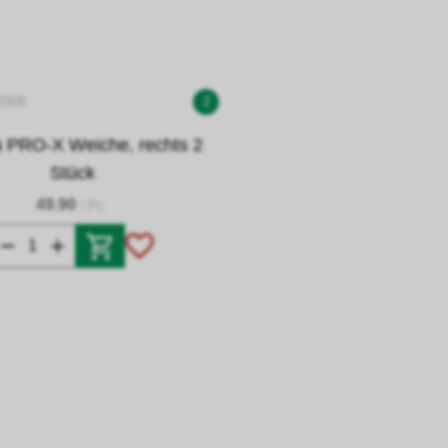
0308
2
a PRO-X Weiche, rechts 2
Stück
49.90
/ Pc.