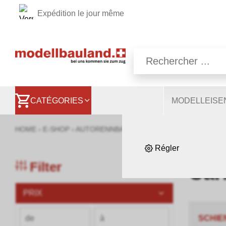
Expédition le jour même
Nous utilisons différen
d'autres vous permet
comprendre les utilisat
CATÉGORIES
MODELLEIS
s
HOME
›
E-SHOP
›
AUTORENNBAHNEN
›
CARRERA
›
CARRERA 
Régler
Filter
Car
PRIX
SCHIE