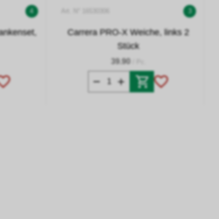
4
Art. N° 16530306
3
ankenset,
Carrera PRO-X Weiche, links 2
Stück
39.90
/ Pc.