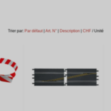
Trier par:
Par défaut
|
Art. N°
|
Description
|
CHF
/ Unité