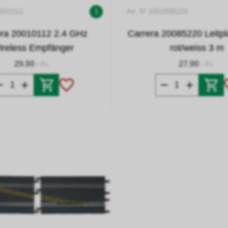
20010112
1
Art. N° 16520085220
era 20010112 2.4 GHz
Carrera 20085220 Leitpl
ireless Empfänger
rot/weiss 3 m
29.90
27.90
/ Pc.
/ Pc.