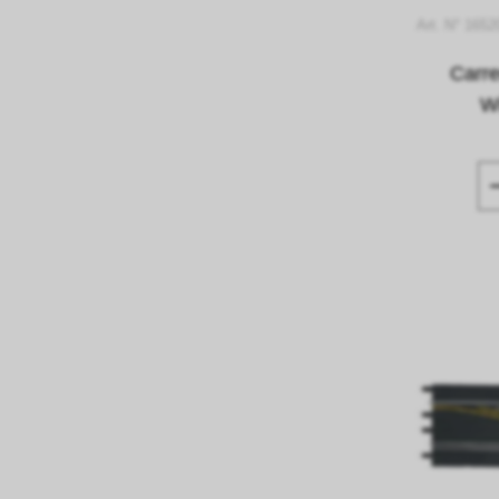
Art. N° 165
Carr
W