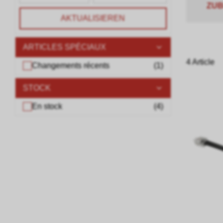
ZU
AKTUALISIEREN
ARTICLES SPÉCIAUX
4 Article
Changements récents
(
1
)
STOCK
En stock
(
4
)