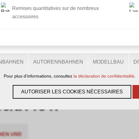
Remises quantitatives sur de nombreux
CE SITE UTILISE DES COOKIES
accessoires
.
ts cookies sur notre site web : certains sont nécessaires au bon
tent d'accéder à davantage de fonctionnalités et d'autres encor
eurs. Ils nous aident donc à optimiser en permanence nos presta
ENBAHNEN
AUTORENNBAHNEN
MODELLBAU
D
'ils sont acceptés, utilisent des données personnelles anonyme
Pour plus d'informations, consultez
la déclaration de confidentialité
.
PRO-X
AUTORISER LES COOKIES NÉCESSAIRES
rera Pro-X
NEN UND