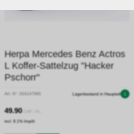
Herpa Mercedes Benz Actros
L Koffer-Sattelzug "Hacker
Pschorr"
Art. N°:
024147965
Lagerbestand in Hauptwil
1
49.90
CHF
/ Pc.
incl. 8.1% Impôt