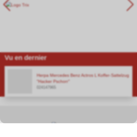
Vu en dernier
Herpa Mercedes Benz Actros L Koffer-Sattelzug
"Hacker Pschorr"
024147965