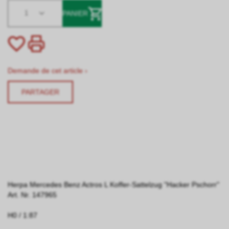
1
PANIER
Demande de cet article ›
PARTAGER
Herpa Mercedes Benz Actros L Koffer-Sattelzug "Hacker Pschorr"
Art. Nr. 147965
H0 / 1:87