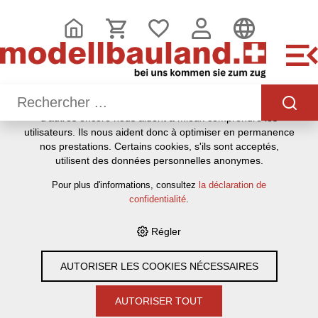
CE SITE UTILISE DES COOKIES
.
Nous utilisons différents cookies sur notre site web : certains
sont nécessaires au bon fonctionnement du site, d'autres
vous permettent d'accéder à davantage de fonctionnalités et
d'autres encore nous aident à mieux comprendre les
utilisateurs. Ils nous aident donc à optimiser en permanence
HOME
›
E-SHOP
›
MODELLBAU
›
MINIATURMODELLE
›
HERPA
nos prestations. Certains cookies, s'ils sont acceptés,
›
LKW´S 1:87
›
HERPA MERCEDES BENZ ACTROS L KOFFER-
utilisent des données personnelles anonymes.
SATTELZUG "HACKER PSCHORR"
Pour plus d'informations, consultez
la déclaration de
confidentialité
.
Régler
AUTORISER LES COOKIES NÉCESSAIRES
AUTORISER TOUT