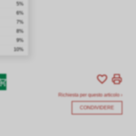
5%
6%
7%
8%
9%
10%
Richiesta per questo articolo ›
CONDIVIDERE