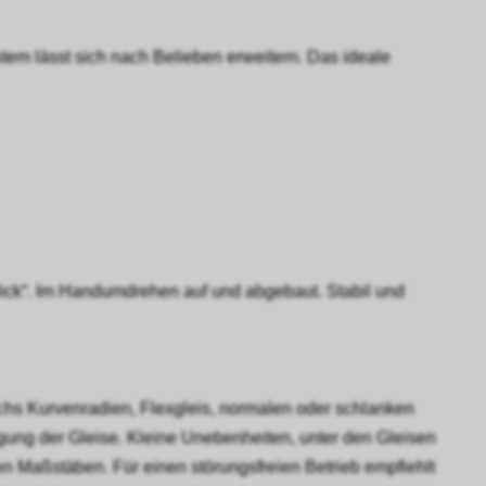
tem lässt sich nach Belieben erweitern. Das ideale
ick“. Im Handumdrehen auf und abgebaut. Stabil und
sechs Kurvenradien, Flexgleis, normalen oder schlanken
egung der Gleise. Kleine Unebenheiten, unter den Gleisen
en Maßstäben. Für einen störungsfreien Betrieb empfiehlt