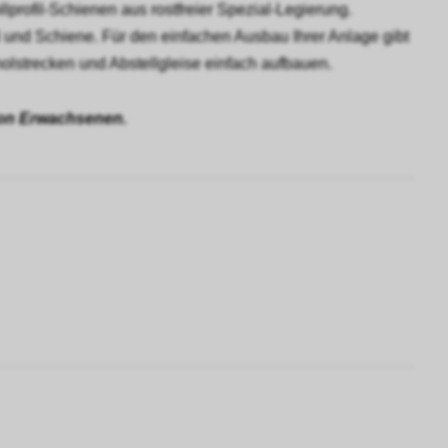
lprofil-Schienen aus rostfreier Spezial-Legierung.
 und Schiene. Für den einfachen Ausbau Ihrer Anlage gibt
olstrecken und Abstellgleise einfach aufbauen.
 von Erwachsenen.