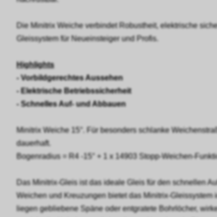
Die Minitrix Weiche verbindet Robustheit, elektrische si
Gleissystem für Neueinsteiger und Profis.
Highlights
- Vorbildgerechtes Aussehen
- Elektrische Betriebssicherheit
- Schnelles Auf- und Abbauen
Minitrix Weiche 15°. Für besonders schlanke Weichenstra
dauerhaft.
Bogenradius = R4 -15° + 1 x 14903 Stopp-Weichen-Funktion
Das Minitrix-Gleis ist das ideale Gleis für den schnellen
Weichen und Kreuzungen bietet das Minitrix-Gleissystem i
liegen gebliebene Späne oder entgratete Bohrlöcher, wirke