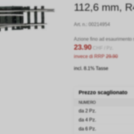
112,6 mm, R4
Art. n.:
00214954
Azione fino ad esaurimento 
23.90
CHF
/ Pz.
invece di RRP
29.90
incl. 8.1% Tasse
Prezzo scaglionato
NUMERO
da 2 Pz.
da 4 Pz.
da 6 Pz.