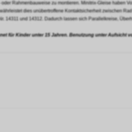
en- oder Rahmenbauweise zu montieren. Minitrix-Gleise haben Vol
ährleistet dies unübertroffene Kontaktsicherheit zwischen Rad
Nr. 14311 und 14312. Dadurch lassen sich Parallelkreise, Überh
gnet für Kinder unter 15 Jahren. Benutzung unter Aufsicht