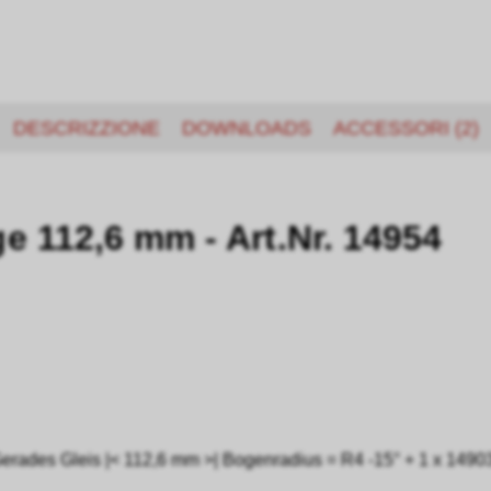
DESCRIZZIONE
DOWNLOADS
ACCESSORI (2)
e 112,6 mm - Art.Nr. 14954
rades Gleis |< 112,6 mm >| Bogenradius = R4 -15° + 1 x 14903