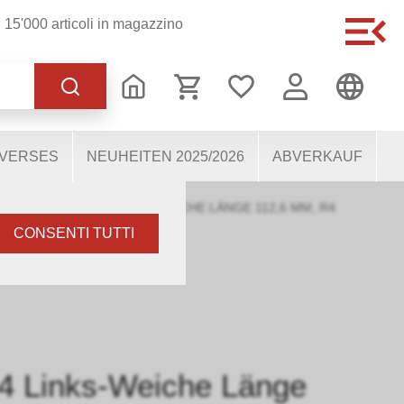
15'000 articoli in magazzino
ionamento del sito, altri
nostri utenti. Ci aiutano
lizzano dati personali
IVERSES
NEUHEITEN 2025/2026
ABVERKAUF
L
›
MINITRIX 14954 LINKS-WEICHE LÄNGE 112,6 MM, R4
CONSENTI TUTTI
54 Links-Weiche Länge