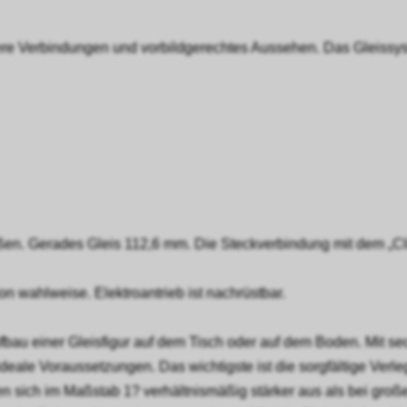
chere Verbindungen und vorbildgerechtes Aussehen. Das Gleissys
ßen. Gerades Gleis 112,6 mm. Die Steckverbindung mit dem „Cl
 wahlweise. Elektroantrieb ist nachrüstbar.
 Aufbau einer Gleisfigur auf dem Tisch oder auf dem Boden. Mit 
deale Voraussetzungen. Das wichtigste ist die sorgfältige Verl
n sich im Maßstab 1? verhältnismäßig stärker aus als bei groß