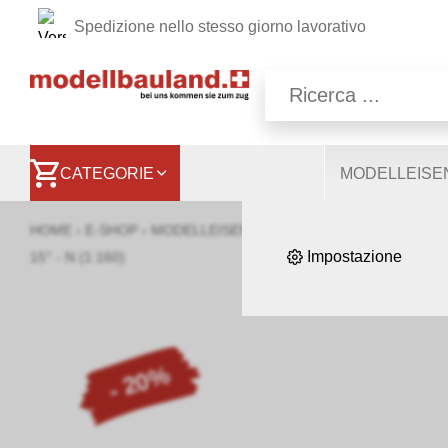
Spedizione nello stesso giorno lavorativo
Sul nostro sito web util
consentono di utilizzare
quindi a ottimizzare 
CATEGORIE
MODELLEIS
HOME
›
E-SHOP
›
MODELLEISENBAHNEN
›
LOKOMOTIVEN, WA
Impostazione
15° - N (1:160)
- 20%