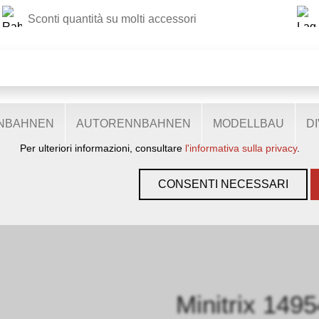
Sconti quantità su molti accessori
QUESTO SITO WEB UTILIZZA I COOKIE
izziamo diversi cookie: alcuni sono necessari per il corretto funz
 più funzionalità, altri ancora ci aiutano a comprendere meglio i 
costantemente i nostri servizi. Alcuni cookie, se acconsentiti, uti
anonimi.
ENBAHNEN
AUTORENNBAHNEN
MODELLBAU
D
Per ulteriori informazioni, consultare
l'informativa sulla privacy
.
GEN, GLEISE & ZUBEHÖR
›
SPUR N
›
MINITRIX N
›
GLEISMATERIA
CONSENTI NECESSARI
Minitrix 149