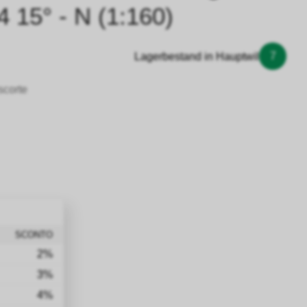
 15° - N (1:160)
7
Lagerbestand in Hauptwil
scorte
SCONTO
2%
3%
4%