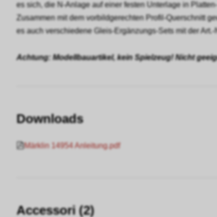
es sich, die N-Anlage auf einer festen Unterlage in Platt
Zusammen mit dem vorbildgerechten Profil-Querschnitt gew
es auch verschiedene Gleis-Ergänzungs-Sets mit der Art.-
Achtung: Modellbauartikel, kein Spielzeug! Nicht geei
Downloads
Märklin 14954 Anleitung.pdf
Accessori (2)