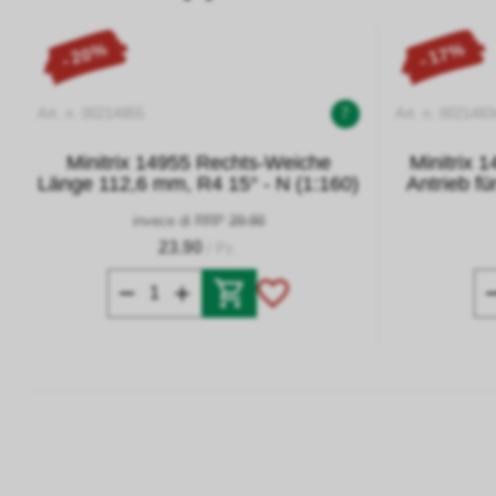
- 20%
- 17%
Art. n. 00214955
7
Art. n. 0021493
Minitrix 14955 Rechts-Weiche
Minitrix 
Länge 112,6 mm, R4 15° - N (1:160)
Antrieb fü
invece di RRP
29.90
23.90
/ Pz.