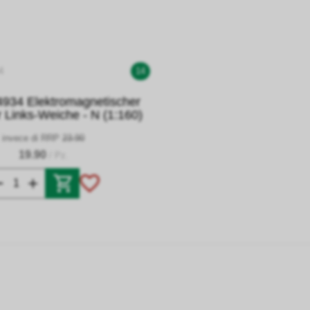
4
14
14934 Elektromagnetischer
r Links-Weiche - N (1:160)
invece di RRP
23.90
19.90
/ Pz.