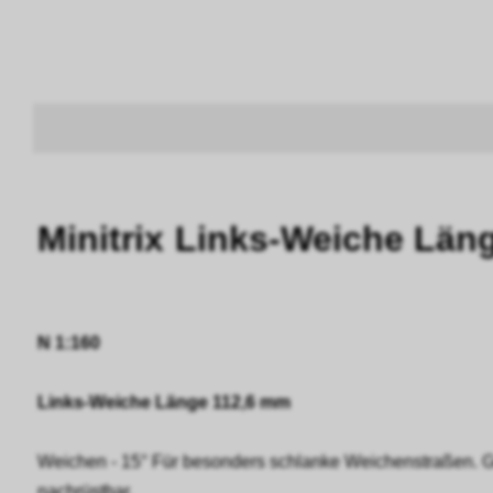
Minitrix Links-Weiche Läng
N 1:160
Links-Weiche Länge 112,6 mm
Weichen - 15° Für besonders schlanke Weichenstraßen. Ge
nachrüstbar.