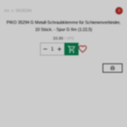
Art. n. 09335294
0
PIKO 35294 G Metall-Schraubklemme für Schienenverbinder,
10 Stück. - Spur G IIm (1:22,5)
33.90
/ VPE