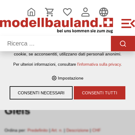
QUESTO SITO WEB UTILIZZA I COOKIE
Sul nostro sito web utilizziamo diversi cookie: alcuni sono
necessari per il corretto funzionamento del sito, altri
consentono di utilizzare più funzionalità, altri ancora ci
aiutano a comprendere meglio i nostri utenti. Ci aiutano
quindi a ottimizzare costantemente i nostri servizi. Alcuni
cookie, se acconsentiti, utilizzano dati personali anonimi.
HOME
›
E-SHOP
›
MODELLEISENBAHNEN
›
LOKOMOTIVEN,
Per ulteriori informazioni, consultare
l'informativa sulla privacy
.
WAGEN, GLEISE & ZUBEHÖR
›
SPUR G IIM (1:22,5)
›
PIKO IIM
›
GLEIS
Impostazione
Filter
CONSENTI NECESSARI
CONSENTI TUTTI
Gleis
Ordina per:
Predefinito
|
Art. n.
|
Descrizione
|
CHF