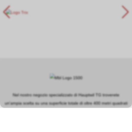
Nel nostro negozio specializzato di Hauptwil TG troverete
un'ampia scelta su una superficie totale di oltre 400 metri quadrati
nei settori principali dei modellini ferroviari, dei circuiti
automobilistici, dei modellini in plastica e delle macchine a vapore.