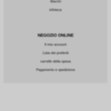
Marchi
infoteca
NEGOZIO ONLINE
Il mio account
Lista dei preferiti
carrello della spesa
Pagamento e spedizione