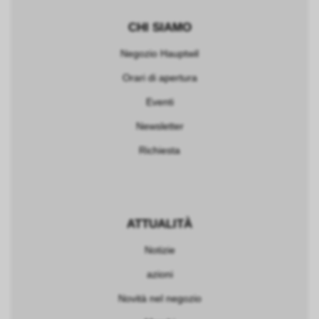
CHI SIAMO
Negozio Hauptwil
Orari di apertura
Eventi
Newsletter
Richiesta
ATTUALITÀ
Notizie
azioni
Novità nel negozio