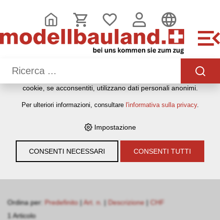
QUESTO SITO WEB UTILIZZA I COOKIE
Sul nostro sito web utilizziamo diversi cookie: alcuni sono
necessari per il corretto funzionamento del sito, altri
consentono di utilizzare più funzionalità, altri ancora ci
aiutano a comprendere meglio i nostri utenti. Ci aiutano
quindi a ottimizzare costantemente i nostri servizi. Alcuni
cookie, se acconsentiti, utilizzano dati personali anonimi.
HOME
›
E-SHOP
›
MODELLEISENBAHNEN
›
DIGITALSYSTEME
Per ulteriori informazioni, consultare
l'informativa sulla privacy
.
›
LENZ
›
KEHRSCHLAUFENMODUL
Impostazione
Filter
CONSENTI NECESSARI
CONSENTI TUTTI
Kehrschlaufenmodul
Ordina per:
Predefinito
|
Art. n.
|
Descrizione
|
CHF
1 Articolo