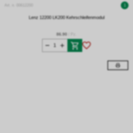
Art. n. 00612200
1
Lenz 12200 LK200 Kehrschleifenmodul
86.90
/ Pz.