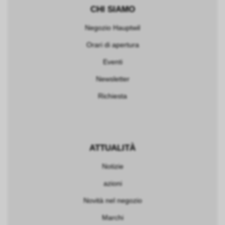
CHI SIAMO
Negozio Hauptwil
Orari di apertura
Eventi
Newsletter
Richiesta
ATTUALITÀ
Notizie
azioni
Novità nel negozio
Marchi