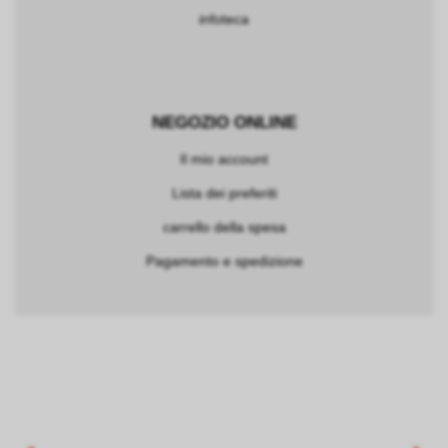
infoteca
NEGOZIO ONLINE
Il mio account
Lista dei preferiti
carrello della spesa
Pagamento e spedizione