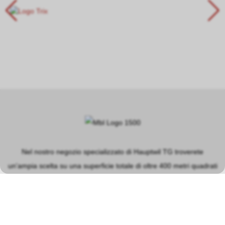
Nel nostro negozio specializzato di Hauptwil TG troverete
un'ampia scelta su una superficie totale di oltre 400 metri quadrati
nei settori principali dei modellini ferroviari, dei circuiti
automobilistici, dei modellini in plastica e delle macchine a vapore.