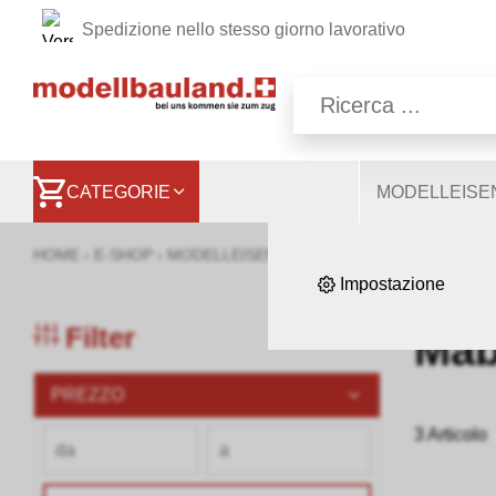
Spedizione nello stesso giorno lavorativo
Sul nostro sito web util
consentono di utilizzare
quindi a ottimizzare 
CATEGORIE
MODELLEIS
HOME
›
E-SHOP
›
MODELLEISENBAHNEN
›
LOKOMOTIVEN, WA
Impostazione
Filter
Mab
PREZZO
3 Articolo