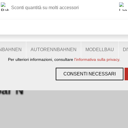
Sconti quantità su molti accessori
QUESTO SITO WEB UTILIZZA I COOKIE
izziamo diversi cookie: alcuni sono necessari per il corretto funz
 più funzionalità, altri ancora ci aiutano a comprendere meglio i 
costantemente i nostri servizi. Alcuni cookie, se acconsentiti, uti
anonimi.
ENBAHNEN
AUTORENNBAHNEN
MODELLBAU
D
Per ulteriori informazioni, consultare
l'informativa sulla privacy
.
GEN, GLEISE & ZUBEHÖR
›
SPUR N
›
MABAR N
CONSENTI NECESSARI
ar N