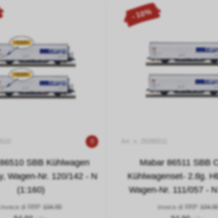
- 10%
6510
0
Art. n. 29286511
 86510 SBB Kühlwagen
Mabar 86511 SBB 
uy, Wagen-Nr. 120/142 - N
Kühlwagenset- 2.tlg. Hb
(1:160)
Wagen-Nr. 111/057 - N
invece di RRP
104.90
invece di RRP
104.9