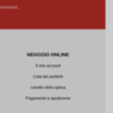
romozioni.
NEGOZIO ONLINE
Il mio account
Lista dei preferiti
carrello della spesa
Pagamento e spedizione