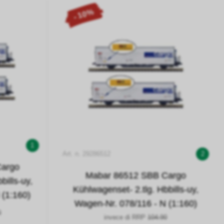
- 10%
1
Art. n. 29286512
2
Cargo
Mabar 86512 SBB Cargo
bills-uy,
Kühlwagenset- 2.tlg. Hbbills-uy,
 (1:160)
Wagen-Nr. 078/116 - N (1:160)
0
invece di RRP
104.90