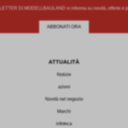
TTER DI MODELLBAULAND vi informa su novità, offerte e p
ABBONATI ORA
ATTUALITÀ
Notizie
azioni
Novità nel negozio
Marchi
infoteca