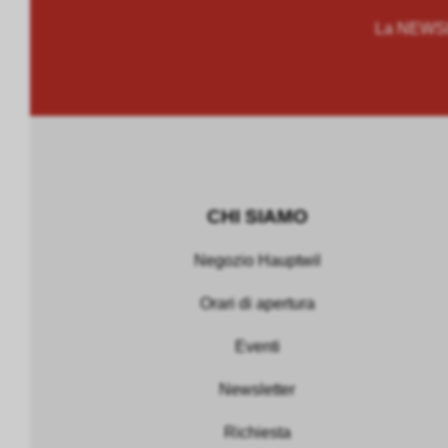
La NEWSLE
CHI SIAMO
Negozio Hauptwil
Orari di apertura
Eventi
Newsletter
Richiesta