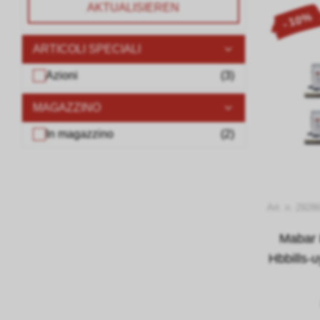
AKTUALISIEREN
- 10%
ARTICOLI SPECIALI
Azioni
(
3
)
MAGAZZINO
In magazzino
(
2
)
Art. n. 2928
Mabar
Hbbills-