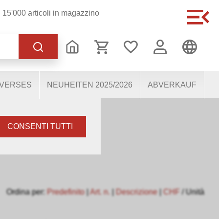
15'000 articoli in magazzino
ionamento del sito, altri
nostri utenti. Ci aiutano
lizzano dati personali
IVERSES
NEUHEITEN 2025/2026
ABVERKAUF
CONSENTI TUTTI
Ordina per:
Predefinito
|
Art. n.
|
Descrizione
|
CHF
/ Unità