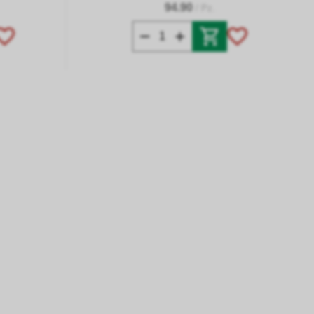
94.90
/ Pz.