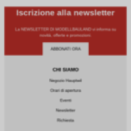
Iscrizione alla newsletter
La NEWSLETTER DI MODELLBAULAND vi informa su
novità, offerte e promozioni.
ABBONATI ORA
CHI SIAMO
Negozio Hauptwil
Orari di apertura
Eventi
Newsletter
Richiesta