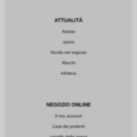
ATTUALITÀ
Notizie
azioni
Novità nel negozio
Marchi
infoteca
NEGOZIO ONLINE
Il mio account
Lista dei preferiti
carrello della spesa