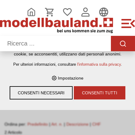
QUESTO SITO WEB UTILIZZA I COOKIE
Sul nostro sito web utilizziamo diversi cookie: alcuni sono
necessari per il corretto funzionamento del sito, altri
consentono di utilizzare più funzionalità, altri ancora ci
aiutano a comprendere meglio i nostri utenti. Ci aiutano
quindi a ottimizzare costantemente i nostri servizi. Alcuni
cookie, se acconsentiti, utilizzano dati personali anonimi.
HOME
›
E-SHOP
›
MODELLEISENBAHNEN
›
LOKOMOTIVEN,
Per ulteriori informazioni, consultare
l'informativa sulla privacy
.
WAGEN, GLEISE & ZUBEHÖR
›
SPUR H0
›
RAILAD
Impostazione
Filter
CONSENTI NECESSARI
CONSENTI TUTTI
RailAd
Ordina per:
Predefinito
|
Art. n.
|
Descrizione
|
CHF
2 Articolo