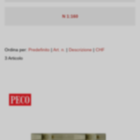
N 1:160
Ordina per:
Predefinito
|
Art. n.
|
Descrizione
|
CHF
3 Articolo