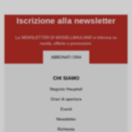
Iscrizione alla newsletter
La NEWSLETTER DI MODELLBAULAND vi informa su
novità, offerte e promozioni.
ABBONATI ORA
CHI SIAMO
Negozio Hauptwil
Orari di apertura
Eventi
Newsletter
Richiesta