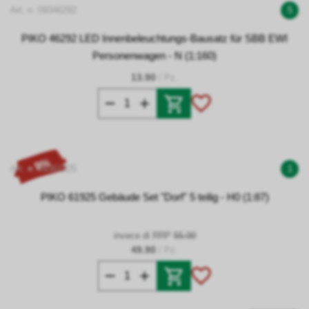
Art. n. 09346292
5
PIKO 46292 LED Innenbeleuchtungs-Bausatz für SBB EWI
Personenwagen - N (1:160)
13.90
/ Pz.
- 9%
Art. n. 09361925
1
PIKO 61925 Gebäude Set "Dorf" 5 teilig - H0 (1:87)
invece di RRP
55.00
49.90
/ Pz.