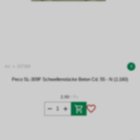
Art. n. 037309
8
Peco SL-309F Schwellenstücke Beton Cd. 55 - N (1:160)
2.90
/ Pz.