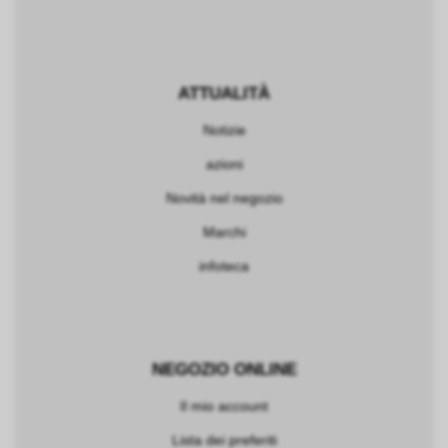
ATTUALITÀ
Notizie
azioni
Novità nel negozio
Marchi
infoteca
NEGOZIO ONLINE
Il mio account
Lista dei preferiti