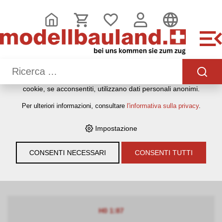
QUESTO SITO WEB UTILIZZA I COOKIE
Sul nostro sito web utilizziamo diversi cookie: alcuni sono
necessari per il corretto funzionamento del sito, altri
consentono di utilizzare più funzionalità, altri ancora ci
aiutano a comprendere meglio i nostri utenti. Ci aiutano
quindi a ottimizzare costantemente i nostri servizi. Alcuni
cookie, se acconsentiti, utilizzano dati personali anonimi.
HOME
›
E-SHOP
›
MODELLEISENBAHNEN
›
BAUMATERIAL &
Per ulteriori informazioni, consultare
l'informativa sulla privacy
.
ZUBEHÖR
›
PIKO
Impostazione
Filter
CONSENTI NECESSARI
CONSENTI TUTTI
PIKO
H0 1:87