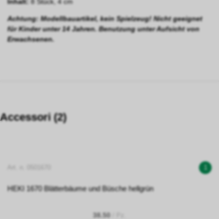
Inhalt:
8 Stück, 4 cm
Achtung: Modellbauartikel, kein Spielzeug! Nicht geeignet
für Kinder unter 14 Jahren. Benutzung unter Aufsicht von
Erwachsenen.
Accessori (2)
Art. n. 0501670
1
HEKI 1670 Blätterbäume und Büsche hellgrün
38.50
/ Pz.