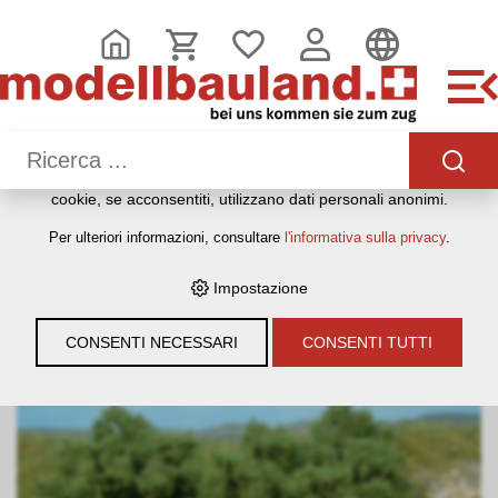
QUESTO SITO WEB UTILIZZA I COOKIE
Sul nostro sito web utilizziamo diversi cookie: alcuni sono
necessari per il corretto funzionamento del sito, altri
consentono di utilizzare più funzionalità, altri ancora ci
aiutano a comprendere meglio i nostri utenti. Ci aiutano
quindi a ottimizzare costantemente i nostri servizi. Alcuni
cookie, se acconsentiti, utilizzano dati personali anonimi.
HOME
›
E-SHOP
›
MODELLEISENBAHNEN
›
BAUMATERIAL &
Per ulteriori informazioni, consultare
l'informativa sulla privacy
.
ZUBEHÖR
›
HEKI
›
BÄUME UND BÜSCHE
›
HEKI 1735 8
BÜSCHE, 4 CM
Impostazione
CONSENTI NECESSARI
CONSENTI TUTTI