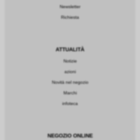
Newsletter
Richiesta
ATTUALITÀ
Notizie
azioni
Novità nel negozio
Marchi
infoteca
NEGOZIO ONLINE