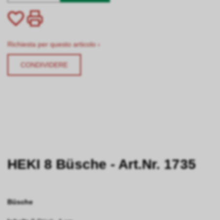
Richiesta per questo articolo ›
CONDIVIDERE
HEKI 8 Büsche - Art.Nr. 1735
Büsche