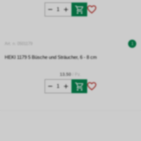
Art. n. 0501179
1
HEKI 1179 5 Büsche und Sträucher, 6 - 8 cm
13.50
/ Pz.