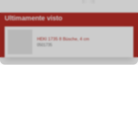
Ultimamente visto
HEKI 1735 8 Büsche, 4 cm
0501735
Nel nostro negozio specializzato di Hauptwil TG troverete
un'ampia scelta su una superficie totale di oltre 400 metri quadrati
nei settori principali dei modellini ferroviari, dei circuiti
automobilistici, dei modellini in plastica e delle macchine a vapore.