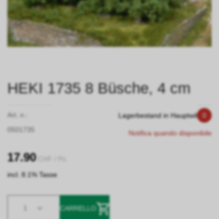
HEKI 1735 8 Büsche, 4 cm
Art. n.:
Lagerbestand in Hauptwil
0
0501735
Notifica quando disponibile
17.90
CHF
/ Pz.
incl. 8.1% Tasse
1
CARRELLO