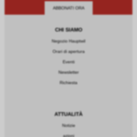
ABBONATI ORA
CHI SIAMO
Negozio Hauptwil
Orari di apertura
Eventi
Newsletter
Richiesta
ATTUALITÀ
Notizie
azioni