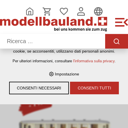
QUESTO SITO WEB UTILIZZA I COOKIE
Sul nostro sito web utilizziamo diversi cookie: alcuni sono
necessari per il corretto funzionamento del sito, altri
consentono di utilizzare più funzionalità, altri ancora ci
aiutano a comprendere meglio i nostri utenti. Ci aiutano
quindi a ottimizzare costantemente i nostri servizi. Alcuni
cookie, se acconsentiti, utilizzano dati personali anonimi.
HOME
›
E-SHOP
›
MODELLEISENBAHNEN
›
LOKOMOTIVEN,
Per ulteriori informazioni, consultare
l'informativa sulla privacy
.
WAGEN, GLEISE & ZUBEHÖR
›
SPUR H0M
›
BEMO
›
PERSONENWAGEN
›
BEMO 3272 140 RHB AS 1141
SALONWAGEN "75 JAHRE GLACIER-EXPRESS" - H0M (1:87)
Impostazione
CONSENTI NECESSARI
CONSENTI TUTTI
- 7%