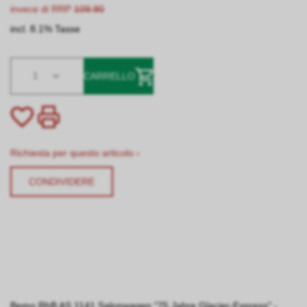
invece di RRP
109.90
incl. 8.1% Tasse
1
CARRELLO
Richiesta per questo articolo ›
CONDIVIDERE
Bemo RhB AS 1141 Salonwagen "75 Jahre Glacier-Express" -