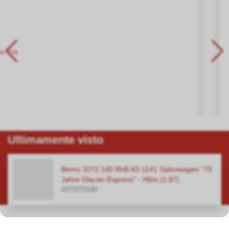
Ultimamente visto
Bemo 3272 140 RhB AS 1141 Salonwagen "75
Jahre Glacier-Express" - H0m (1:87)
0273272140