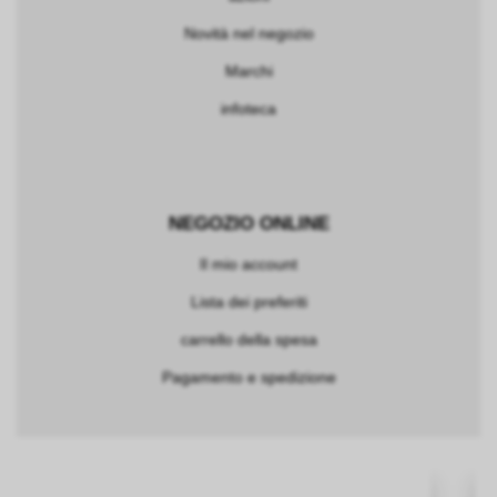
Novità nel negozio
Marchi
infoteca
NEGOZIO ONLINE
Il mio account
Lista dei preferiti
carrello della spesa
Pagamento e spedizione