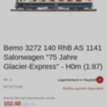
Bemo 3272 140 RhB AS 1141
Salonwagen "75 Jahre
Glacier-Express" - H0m (1:87)
Art. n.:
Lagerbestand in Hauptwil
0
0273272140
Notifica quando disponibile
Azione fino ad esaurimento scorte
102.00
CHF
/ Pz.