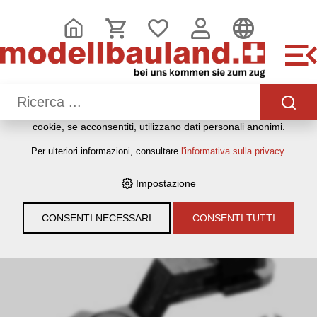
QUESTO SITO WEB UTILIZZA I COOKIE
Sul nostro sito web utilizziamo diversi cookie: alcuni sono
necessari per il corretto funzionamento del sito, altri
consentono di utilizzare più funzionalità, altri ancora ci
aiutano a comprendere meglio i nostri utenti. Ci aiutano
quindi a ottimizzare costantemente i nostri servizi. Alcuni
cookie, se acconsentiti, utilizzano dati personali anonimi.
HOME
›
E-SHOP
›
MODELLEISENBAHNEN
›
LOKOMOTIVEN,
Per ulteriori informazioni, consultare
l'informativa sulla privacy
.
WAGEN, GLEISE & ZUBEHÖR
›
SPUR H0
›
FLEISCHMANN H0
›
ZUBEHÖR
›
FLEISCHMANN 386516 SCHLITZKUPPLUNG
50STK.
Impostazione
CONSENTI NECESSARI
CONSENTI TUTTI