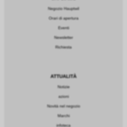
Negozio Hauptwil
Orari di apertura
Eventi
Newsletter
Richiesta
ATTUALITÀ
Notizie
azioni
Novità nel negozio
Marchi
infoteca