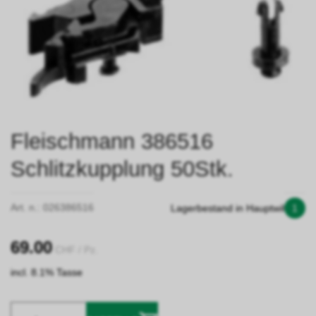
Fleischmann 386516
Schlitzkupplung 50Stk.
Art. n.:
026386516
Lagerbestand in Hauptwil
1
69.00
CHF
/ Pz.
incl. 8.1% Tasse