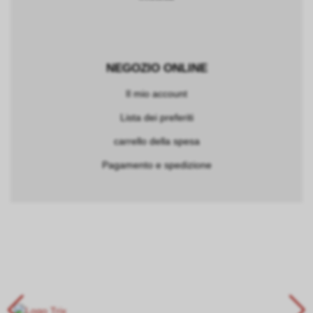
NEGOZIO ONLINE
Il mio account
Lista dei preferiti
carrello della spesa
Pagamento e spedizione