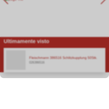
Ultimamente visto
Fleischmann 386516 Schlitzkupplung 50Stk.
026386516