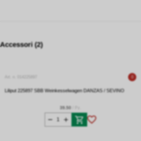
Accessori (2)
Art. n. 014225897
0
Liliput 225897 SBB Weinkesselwagen DANZAS / SEVINO
39.50
/ Pz.