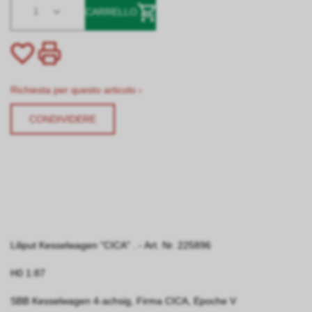
1
CARRELLO
Richiesta per questo articolo ›
CONDIVIDERE
Liliput Kesselwagen "CICA" . - Art. Nr. 225896
H0 1:87
SBB Kesselwagen 4-achsig, Firma CICA, Epoche V