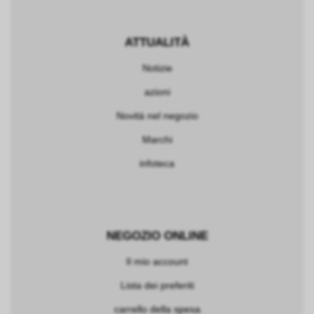
ATTUALITÀ
Notizie
azioni
Novità nel negozio
Marchi
infoteca
NEGOZIO ONLINE
Il mio account
Lista dei preferiti
carrello della spesa