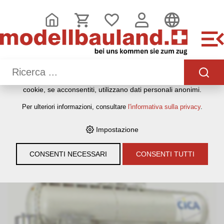
QUESTO SITO WEB UTILIZZA I COOKIE
Sul nostro sito web utilizziamo diversi cookie: alcuni sono
necessari per il corretto funzionamento del sito, altri
consentono di utilizzare più funzionalità, altri ancora ci
aiutano a comprendere meglio i nostri utenti. Ci aiutano
quindi a ottimizzare costantemente i nostri servizi. Alcuni
cookie, se acconsentiti, utilizzano dati personali anonimi.
HOME
›
E-SHOP
›
MODELLEISENBAHNEN
›
LOKOMOTIVEN,
Per ulteriori informazioni, consultare
l'informativa sulla privacy
.
WAGEN, GLEISE & ZUBEHÖR
›
SPUR H0
›
LILIPUT
›
GÜTERWAGEN
›
LILIPUT 225896 KESSELWAGEN "CICA"
Impostazione
CONSENTI NECESSARI
CONSENTI TUTTI