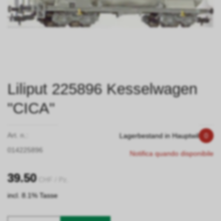
Liliput 225896 Kesselwagen
"CICA"
Art. n.:
Lagerbestand in Hauptwil
0
014225896
Notifica quando disponibile
39.50
CHF
/ Pz.
incl. 8.1% Tasse