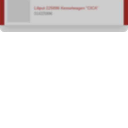
Liliput 225896 Kesselwagen "CICA"
014225896
Nel nostro negozio specializzato di Hauptwil TG troverete
un'ampia scelta su una superficie totale di oltre 400 metri quadrati
nei settori principali dei modellini ferroviari, dei circuiti
automobilistici, dei modellini in plastica e delle macchine a vapore.