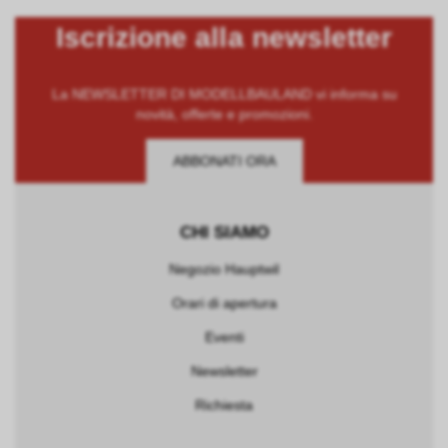
Iscrizione alla newsletter
La NEWSLETTER DI MODELLBAULAND vi informa su
novità, offerte e promozioni.
ABBONATI ORA
CHI SIAMO
Negozio Hauptwil
Orari di apertura
Eventi
Newsletter
Richiesta