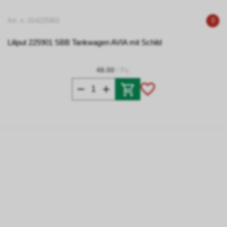
Art. n. 014225901
0
Liliput 225901 SBB Tankwagen AVIA mit Schild
48.00
/ Pz.