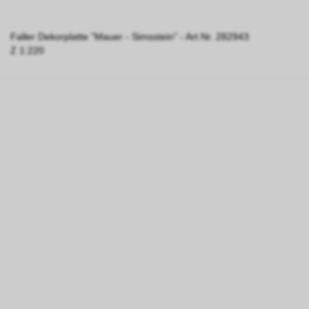
Faller Dekorplatte "Mauer - Simsstein" - Art.Nr. 282943
Z 1:220