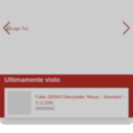
Ultimamente visto
Faller 282943 Dekorplatte "Mauer - Simsstein" -
Z (1:220)
009282943