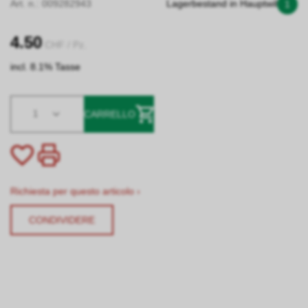
Art. n.:
009282943
Lagerbestand in Hauptwil
1
4.50
CHF
/ Pz.
incl. 8.1% Tasse
1
CARRELLO
Richiesta per questo articolo ›
CONDIVIDERE