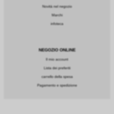
Novità nel negozio
Marchi
infoteca
NEGOZIO ONLINE
Il mio account
Lista dei preferiti
carrello della spesa
Pagamento e spedizione