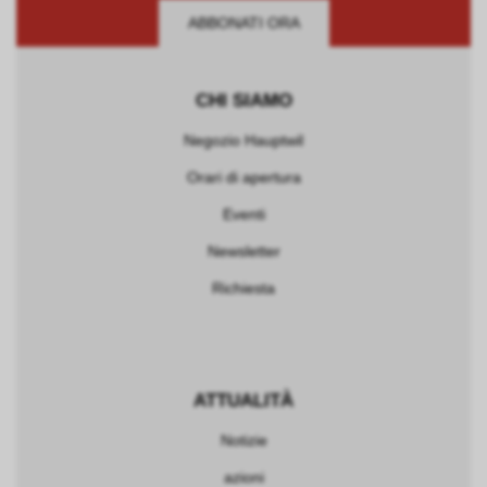
ABBONATI ORA
CHI SIAMO
Negozio Hauptwil
Orari di apertura
Eventi
Newsletter
Richiesta
ATTUALITÀ
Notizie
azioni