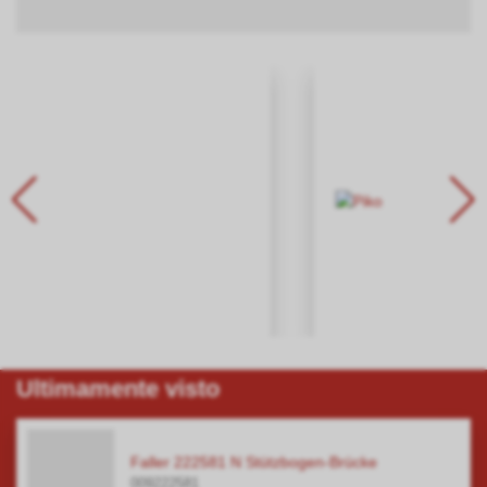
Ultimamente visto
Faller 222581 N Stützbogen-Brücke
009222581