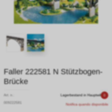
Faller 222581 N Stützbogen-
Brücke
Art. n.:
Lagerbestand in Hauptwil
0
009222581
Notifica quando disponibile