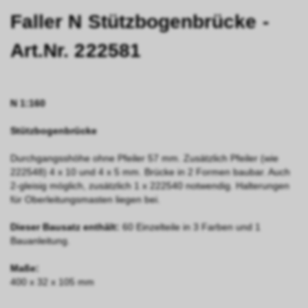
Faller N Stützbogenbrücke -
Art.Nr. 222581
N 1:160
Stützbogenbrücke
Durchgangsshöhe ohne Pfeiler 57 mm. Zusätzlich Pfeiler (wie
222548) 4 x 10 und 4 x 5 mm. Brücke in 2 Formen baubar. Auch
2-gleisig möglich, zusätzlich 1 x 222540 notwendig. Halterungen
für Oberleitungs­masten liegen bei.
Dieser Bausatz enthält:
60 Einzelteile in 3 Farben und 1
Bauanleitung.
Maße:
400 x 32 x 105 mm