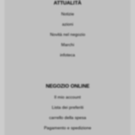
ATTUALITÀ
Notizie
azioni
Novità nel negozio
Marchi
infoteca
NEGOZIO ONLINE
Il mio account
Lista dei preferiti
carrello della spesa
Pagamento e spedizione