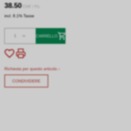
38.50
CHF
/ Pz.
incl. 8.1% Tasse
1
CARRELLO
Richiesta per questo articolo ›
CONDIVIDERE