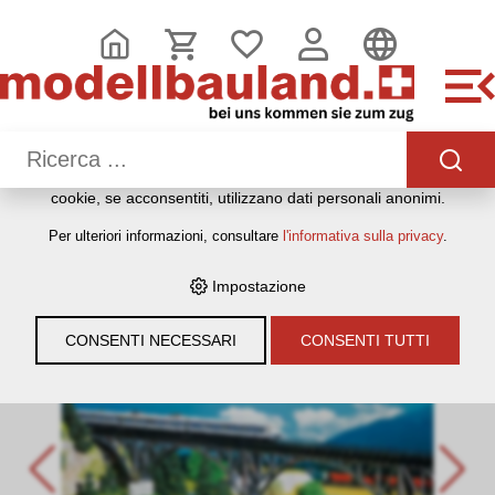
QUESTO SITO WEB UTILIZZA I COOKIE
Sul nostro sito web utilizziamo diversi cookie: alcuni sono
necessari per il corretto funzionamento del sito, altri
consentono di utilizzare più funzionalità, altri ancora ci
aiutano a comprendere meglio i nostri utenti. Ci aiutano
quindi a ottimizzare costantemente i nostri servizi. Alcuni
cookie, se acconsentiti, utilizzano dati personali anonimi.
HOME
›
E-SHOP
›
MODELLEISENBAHNEN
›
BAUMATERIAL &
Per ulteriori informazioni, consultare
l'informativa sulla privacy
.
ZUBEHÖR
›
FALLER
›
BAUSÄTZE HÄUSER, BAHNHÖFE,
INDUSTRIE ETC
›
N 1:160
›
FALLER 222581 N STÜTZBOGEN-
BRÜCKE
Impostazione
CONSENTI NECESSARI
CONSENTI TUTTI