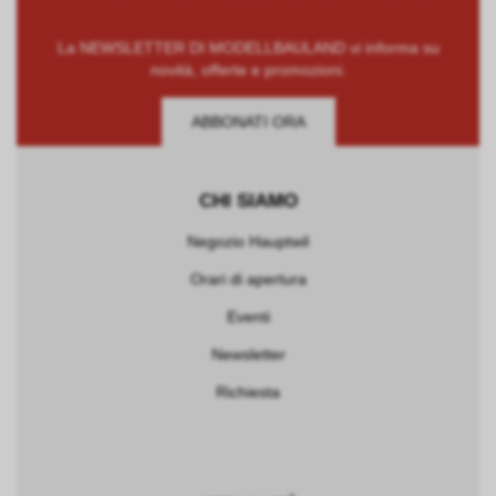
La NEWSLETTER DI MODELLBAULAND vi informa su
novità, offerte e promozioni.
ABBONATI ORA
CHI SIAMO
Negozio Hauptwil
Orari di apertura
Eventi
Newsletter
Richiesta