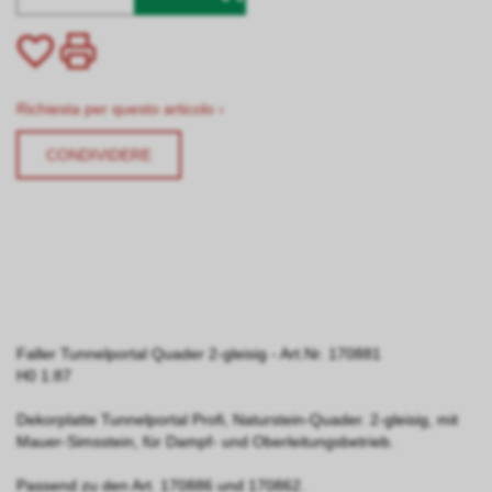
Richiesta per questo articolo ›
CONDIVIDERE
Faller Tunnelportal Quader 2-gleisig - Art.Nr. 170881
H0 1:87
Dekorplatte Tunnelportal Profi, Naturstein-Quader. 2-gleisig, mit
Mauer-Simsstein, für Dampf- und Oberleitungs­betrieb.
Passend zu den Art. 170886 und 170862.