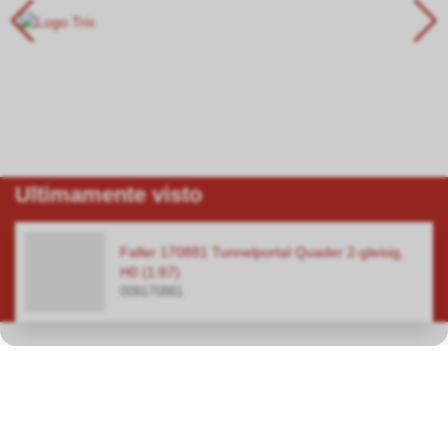
Ultimamente visto
Faller 170881 Tunnelportal Quader 2-gleisig,
H0 (1:87)
009170881