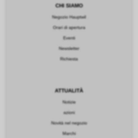
CHI SIAMO
Negozio Hauptwil
Orari di apertura
Eventi
Newsletter
Richiesta
ATTUALITÀ
Notizie
azioni
Novità nel negozio
Marchi