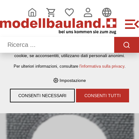
QUESTO SITO WEB UTILIZZA I COOKIE
Sul nostro sito web utilizziamo diversi cookie: alcuni sono
necessari per il corretto funzionamento del sito, altri
consentono di utilizzare più funzionalità, altri ancora ci
aiutano a comprendere meglio i nostri utenti. Ci aiutano
quindi a ottimizzare costantemente i nostri servizi. Alcuni
cookie, se acconsentiti, utilizzano dati personali anonimi.
HOME
›
E-SHOP
›
MODELLEISENBAHNEN
›
BAUMATERIAL &
Per ulteriori informazioni, consultare
l'informativa sulla privacy
.
ZUBEHÖR
›
FALLER
›
LANDSCHAFTSBAU
›
H0 1:87
›
FALLER
170881 TUNNELPORTAL QUADER 2-GLEISIG, H0 (1:87)
Impostazione
CONSENTI NECESSARI
CONSENTI TUTTI