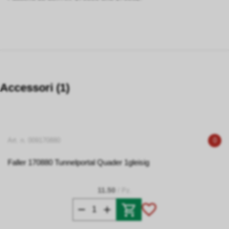
Accessori (1)
Art. n. 009170880
0
Faller 170880 Tunnelportal Quader 1gleisig
11.50
/ Pz.