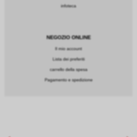
infoteca
NEGOZIO ONLINE
Il mio account
Lista dei preferiti
carrello della spesa
Pagamento e spedizione