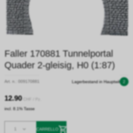
Faller 170881 Tunnelportal
Quader 2-gleisig, H0 (1:87)
Art. n.:
009170881
Lagerbestand in Hauptwil
2
12.90
CHF
/ Pz.
incl. 8.1% Tasse
1
CARRELLO